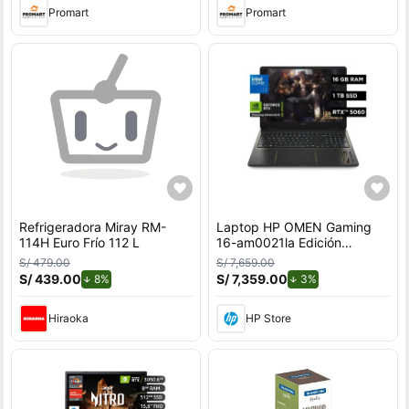
Promart
Promart
Refrigeradora Miray RM-
Laptop HP OMEN Gaming
114H Euro Frío 112 L
16-am0021la Edición
League of Legends, Intel
S/ 479.00
S/ 7,659.00
Core i7, 16 GB RAM, GPU
S/ 439.00
de descuento.
S/ 7,359.00
de descuento.
8%
3%
NVIDIA GeForce RTX™ 5060
, 1 TB SSD, 16"" a 240 Hz,
Hiraoka
HP Store
Windows 11 Home con
teclado en Inglés