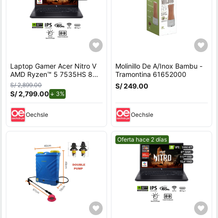
Laptop Gamer Acer Nitro V
Molinillo De A/Inox Bambu -
AMD Ryzen™ 5 7535HS 8GB
Tramontina 61652000
RAM 512GB SSD 15.6"" RTX
S/ 2,899.00
S/ 249.00
3050.
S/ 2,799.00
de descuento.
3%
Oechsle
Oechsle
Mejor precio.
Oferta hace 2 días