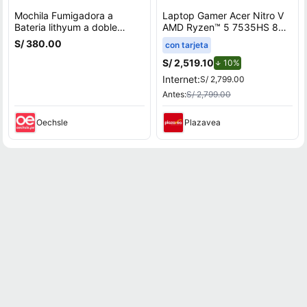
Mochila Fumigadora a
Laptop Gamer Acer Nitro V
Bateria lithyum a doble
AMD Ryzen™ 5 7535HS 8GB
bomba
RAM 512GB SSD 15.6"" RTX
S/ 380.00
con tarjeta
3050
S/ 2,519.10
de descuento.
10%
Internet:
S/ 2,799.00
Antes:
S/ 2,799.00
Oechsle
Plazavea