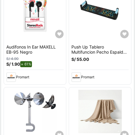
Audífonos In Ear MAXELL
Push Up Tablero
EB-95 Negro
Multifuncion Pecho Espalda
Hombros Triceps
S/ 4.90
S/ 55.00
S/ 1.90
de descuento.
61%
Promart
Promart