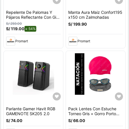
Repelente De Palomas Y
Manta Aura Maiz Confort195
Pájaros Reflectante Con Giro
x150 cm Zalmohadas
Por Viento Para Exteriores
S/ 259.00
S/ 199.90
Con Soporte en U
S/ 119.00
de descuento.
54%
Promart
Promart
Parlante Gamer Havit RGB
Pack Lentes Con Estuche
GAMENOTE SK205 2.0
Torneo Gris + Gorro Porto
Fucsia
S/ 74.00
S/ 66.00