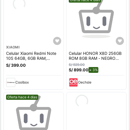
XIAOMI
Celular Xiaomi Redmi Note
Celular HONOR X8D 256GB
10S 64GB, 6GB RAM,
ROM 8GB RAM - NEGRO
cámara trasera 64MP y
108 mpx
S/ 929.00
S/ 399.00
frontal 13MP, 6.43"", gris
S/ 899.00
de descuento.
3%
Coolbox
Oechsle
Mejor precio.
Oferta hace 4 días