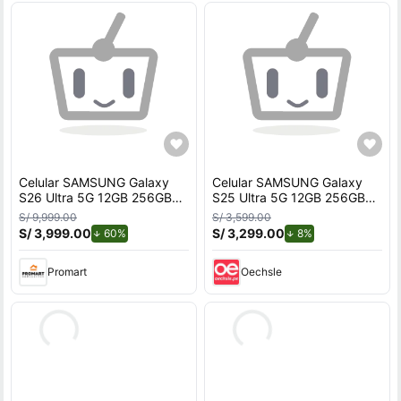
Celular SAMSUNG Galaxy
Celular SAMSUNG Galaxy
S26 Ultra 5G 12GB 256GB
S25 Ultra 5G 12GB 256GB
Azul
White Silver
S/ 9,999.00
S/ 3,599.00
S/ 3,999.00
de descuento.
S/ 3,299.00
de descuento.
60%
8%
Promart
Oechsle