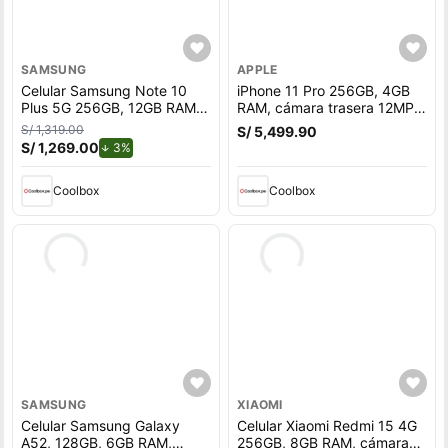
SAMSUNG
APPLE
Celular Samsung Note 10
iPhone 11 Pro 256GB, 4GB
Plus 5G 256GB, 12GB RAM,
RAM, cámara trasera 12MP y
cámara trasera 12MP, frontal
frontal 12MP, 5.8"", A13
S/ 1,319.00
S/ 5,499.90
10MP, 6.8"", AuroraGlow
Bionic, negro
S/ 1,269.00
de descuento.
3%
Coolbox
Coolbox
SAMSUNG
XIAOMI
Celular Samsung Galaxy
Celular Xiaomi Redmi 15 4G
A52, 128GB, 6GB RAM,
256GB, 8GB RAM, cámara