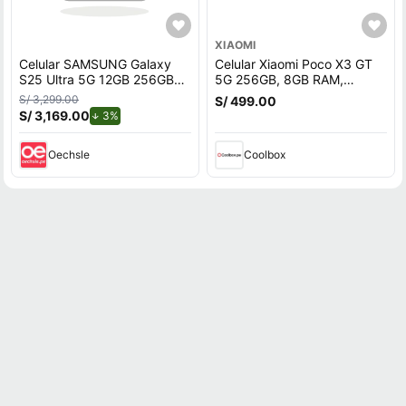
XIAOMI
Celular SAMSUNG Galaxy
Celular Xiaomi Poco X3 GT
S25 Ultra 5G 12GB 256GB
5G 256GB, 8GB RAM,
Negro
cámara trasera 64MP y
S/ 3,299.00
S/ 499.00
frontal 16MP, 6.6"", negro
S/ 3,169.00
de descuento.
3%
Oechsle
Coolbox