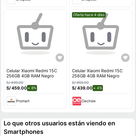
Mejor precio.
Oferta hace 4 días
Celular Xiaomi Redmi 15C
Celular Xiaomi Redmi 15C
256GB 4GB RAM Negro
256GB 4GB RAM Negro
S/ 499.00
S/ 459.00
S/ 459.00
de descuento.
S/ 439.00
de descuento.
8%
4%
Promart
Oechsle
Lo que otros usuarios están viendo en
Smartphones