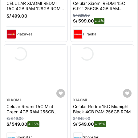
CELULAR XIAOMI REDMI
Celular Xiaomi REDMI 15C
15C 4GB RAM 128GB ROM -
6.9"" 256GB 4GB RAM
NEGRO OCASO
Negro Ocaso
S/ 629.00
S/ 499.00
S/ 599.00
de descuento.
4%
Plazavea
Hiraoka
XIAOMI
XIAOMI
Celular Redmi 15C Mint
Celular Redmi 15C Midnight
Green 4GB RAM 256GB
Black 4GB RAM 256GB ROM
ROM
S/ 649.00
S/ 649.00
S/ 549.00
de descuento.
S/ 549.00
de descuento.
15%
15%
Shopstar
Shopstar