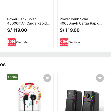
Power Bank Solar
Power Bank Solar
40000mAh Carga Rápida
40000mAh Carga Rápida
22.5W Inalámbrico
22.5W Inalámbrico
S/ 119.00
S/ 119.00
Resistente IP65 Verde
Resistente IP65 Negro
Oechsle
Oechsle
ros
Mejor precio.
Oferta