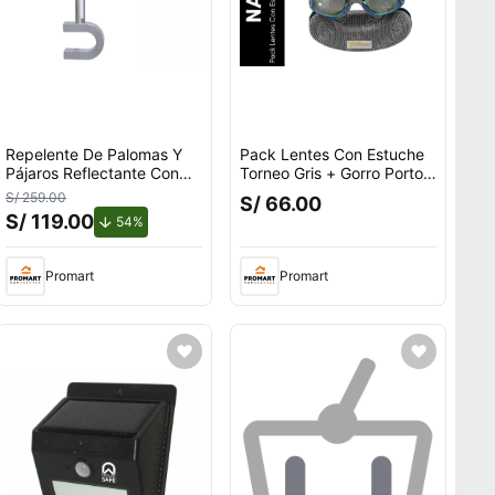
Repelente De Palomas Y
Pack Lentes Con Estuche
Pájaros Reflectante Con
Torneo Gris + Gorro Porto
Giro Por Viento Para
Fucsia
S/ 259.00
S/ 66.00
Exteriores Con Soporte en
S/ 119.00
de descuento.
54%
U
Promart
Promart