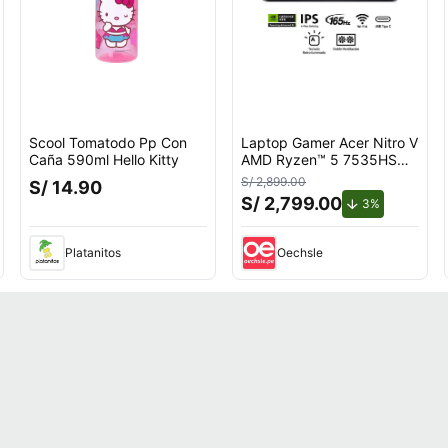
Scool Tomatodo Pp Con
Laptop Gamer Acer Nitro V
Caña 590ml Hello Kitty
AMD Ryzen™ 5 7535HS
8GB RAM 512GB SSD
S/ 2,899.00
S/ 14.90
15.6"" RTX 3050.
S/ 2,799.00
de descuent
3%
Platanitos
Oechsle