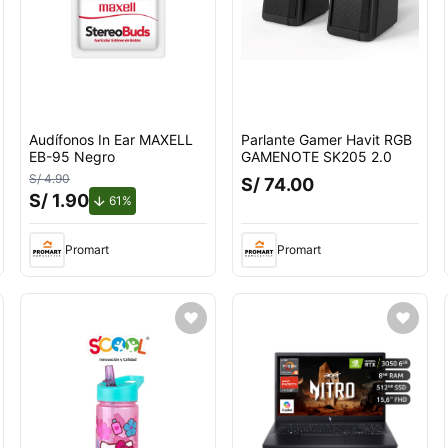
Audífonos In Ear MAXELL
Parlante Gamer Havit RGB
EB-95 Negro
GAMENOTE SK205 2.0
S/ 4.90
S/ 74.00
S/ 1.90
de descuento.
61%
Promart
Promart