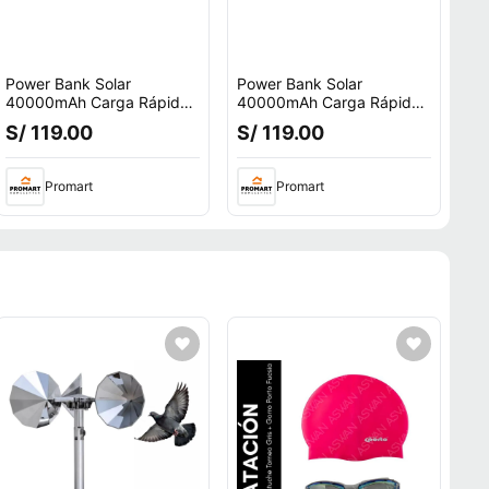
Power Bank Solar
Power Bank Solar
40000mAh Carga Rápida
40000mAh Carga Rápida
22.5W Inalámbrico
22.5W Inalámbrico
S/ 119.00
S/ 119.00
Resistente IP65 Negro
Resistente IP65 Verde
Promart
Promart