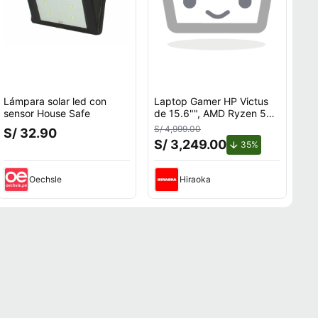
Lámpara solar led con
Laptop Gamer HP Victus
sensor House Safe
de 15.6"", AMD Ryzen 5
7535HS, NVIDIA GeForce
S/ 4,999.00
S/ 32.90
RTX 3050, 12GB RAM,
S/ 3,249.00
o.
de descuento.
35%
disco sólido de 512GB,
modelo 15-fb3058la
Oechsle
Hiraoka