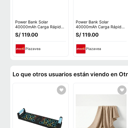
Power Bank Solar
Power Bank Solar
40000mAh Carga Rápida
40000mAh Carga Rápida
22.5W Inalámbrico
22.5W Inalámbrico
S/ 119.00
S/ 119.00
Resistente IP65 Verde
Resistente IP65 Negro
Plazavea
Plazavea
Lo que otros usuarios están viendo en Ot