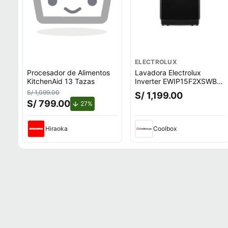
ELECTROLUX
Procesador de Alimentos
Lavadora Electrolux
KitchenAid 13 Tazas
Inverter EWIP15F2XSWB
carga superior, capacidad
S/ 1,099.00
S/ 1,199.00
15 kg, negro
S/ 799.00
de descuento.
27%
Hiraoka
Coolbox