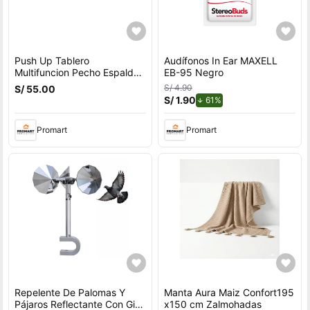
Push Up Tablero
Audífonos In Ear MAXELL
Multifuncion Pecho Espalda
EB-95 Negro
Hombros Triceps
S/ 4.90
S/ 55.00
S/ 1.90
de descuento.
61%
Promart
Promart
Repelente De Palomas Y
Manta Aura Maiz Confort195
Pájaros Reflectante Con Giro
x150 cm Zalmohadas