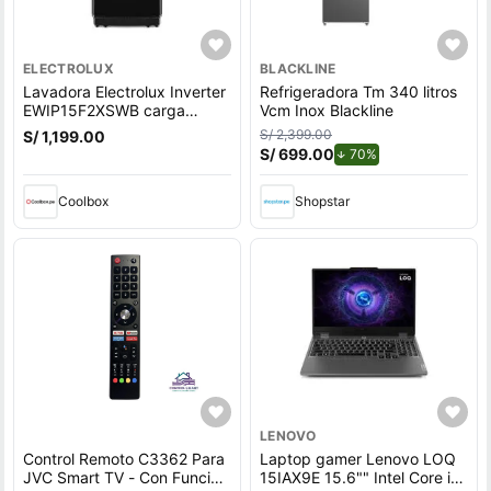
ELECTROLUX
BLACKLINE
Lavadora Electrolux Inverter
Refrigeradora Tm 340 litros
EWIP15F2XSWB carga
Vcm Inox Blackline
superior, capacidad 15 kg,
S/ 2,399.00
S/ 1,199.00
negro
S/ 699.00
de descuento.
70%
Coolbox
Shopstar
LENOVO
Control Remoto C3362 Para
Laptop gamer Lenovo LOQ
JVC Smart TV - Con Función
15IAX9E 15.6"" Intel Core i5,