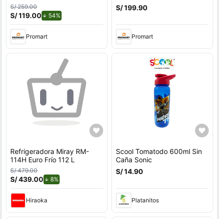
Por Viento Para Exteriores
S/ 259.00
S/ 199.90
Con Soporte en U
S/ 119.00
de descuento.
54%
Promart
Promart
Refrigeradora Miray RM-
Scool Tomatodo 600ml Sin
114H Euro Frío 112 L
Caña Sonic
S/ 479.00
S/ 14.90
S/ 439.00
de descuento.
8%
Hiraoka
Platanitos