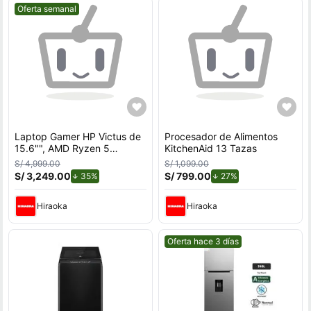
Mejor precio.
Oferta semanal
Laptop Gamer HP Victus de
Procesador de Alimentos
15.6"", AMD Ryzen 5
KitchenAid 13 Tazas
7535HS, NVIDIA GeForce
S/ 4,999.00
S/ 1,099.00
RTX 3050, 12GB RAM, disco
S/ 3,249.00
de descuento.
S/ 799.00
de descuento.
35%
27%
sólido de 512GB, modelo 15-
fb3058la
Hiraoka
Hiraoka
Mejor precio.
Oferta hace 3 días