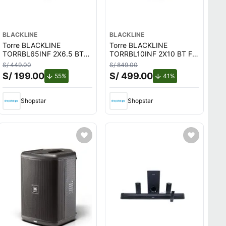
BLACKLINE
BLACKLINE
Torre BLACKLINE
Torre BLACKLINE
TORRBL65INF 2X6.5 BT
TORRBL10INF 2X10 BT FM
FM Sonido Espacial DSP
Sonido Espacial DSP TWS
S/ 449.00
S/ 849.00
TWS
S/ 199.00
S/ 499.00
.
de descuento.
de descuento.
55%
41%
Shopstar
Shopstar