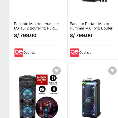
Parlante Maxtron Hummer
Parlante Portatil Maxtron
MX 1512 Boufer 12 Pulg
Hummer MX 1512 Boufer
USB BT TWS con Ruedas
12USB BT TWS Con DSP
S/ 799.00
S/ 799.00
Profesional
Oechsle
Oechsle