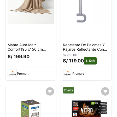
Manta Aura Maiz
Repelente De Palomas Y
Confort195 x150 cm
Pájaros Reflectante Con
Zalmohadas
Giro Por Viento Para
S/ 259.00
S/ 199.90
Exteriores Con Soporte en
S/ 119.00
de descuento.
54%
U
Promart
Promart
Mejor precio.
Oferta