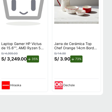
Laptop Gamer HP Victus
Jarra de Cerámica Top
de 15.6"", AMD Ryzen 5
Chef Orange 14cm Borde
7535HS, NVIDIA GeForce
Rojo
S/ 4,999.00
S/ 14.90
RTX 3050, 12GB RAM,
S/ 3,249.00
S/ 3.90
de descuento.
de descuento.
35%
73%
disco sólido de 512GB,
o.
modelo 15-fb3058la
Hiraoka
Oechsle