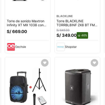
BLACKLINE
Torre de sonido Maxtron
Torre BLACKLINE
Infinity XT MX 1038 con
TORRBL8INF 2X8 BT FM
doble boufer de 10
Sonido Espacial DSP TWS
S/ 649.00
S/ 669.00
Pulgadas
S/ 349.00
de descuento
46%
Oechsle
Shopstar