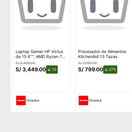
Laptop Gamer HP Victus
Procesador de Alimentos
de 15.6"", AMD Ryzen 7
KitchenAid 13 Tazas
7445H, NVIDIA GeForce
S/ 3,499.00
S/ 1,099.00
RTX 3050, 16GB RAM,
S/ 3,449.00
S/ 799.00
de descuento.
de descue
1%
27%
disco sólido de 512GB,
modelo 15-fb3020la
Hiraoka
Hiraoka