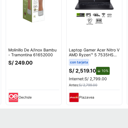
Molinillo De A/Inox Bambu
Laptop Gamer Acer Nitro V
- Tramontina 61652000
AMD Ryzen™ 5 7535HS
8GB RAM 512GB SSD
S/ 249.00
con tarjeta
15.6"" RTX 3050
nto.
S/ 2,519.10
de descuent
10%
Internet:
S/ 2,799.00
Antes:
S/ 2,799.00
Oechsle
Plazavea