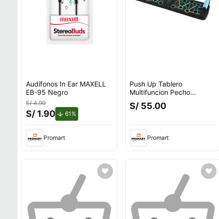
Audífonos In Ear MAXELL
Push Up Tablero
EB-95 Negro
Multifuncion Pecho
Espalda Hombros Triceps
S/ 4.90
S/ 55.00
S/ 1.90
de descuento.
61%
Promart
Promart