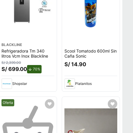
BLACKLINE
Refrigeradora Tm 340
Scool Tomatodo 600ml Sin
litros Vcm Inox Blackline
Caña Sonic
S/ 2,399.00
S/ 14.90
S/ 699.00
de descuento.
70%
Shopstar
Platanitos
Mejor precio.
Oferta