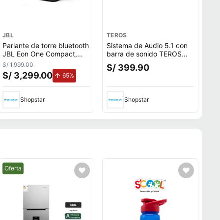
JBL
TEROS
Parlante de torre bluetooth
Sistema de Audio 5.1 con
JBL Eon One Compact,
barra de sonido TEROS
potencia 120W, hasta
Legacy 6053 200W BT
S/ 1,999.00
S/ 399.90
12horas de reproducción,
USB Micrófono
S/ 3,299.00
o.
de aumento.
65%
función TWS, negro
Shopstar
Shopstar
Mejor precio.
Oferta