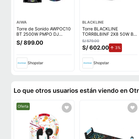
AIWA
BLACKLINE
Torre de Sonido AWPOC10
Torre BLACKLINE
BT 2500W PMPO DJ
TORRBL8INF 2X8 50W BT
Fiesta
FM Sonido Espacial Negro
S/ 579.00
S/ 899.00
S/ 602.00
de aument
3%
Shopstar
Shopstar
Lo que otros usuarios están viendo en Ot
Mejor precio.
Oferta