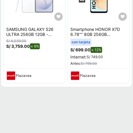
SAMSUNG GALAXY S26
Smartphone HONOR X7D
ULTRA 256GB 12GB -
6.78"" 8GB 256GB
BLANCO
108MP+2MP Negro
S/ 4,039.00
con tarjeta
S/ 3,759.00
de descuento.
6%
S/ 699.00
de descuento.
12%
Internet:
S/ 749.00
Antes:
S/ 799.00
Plazavea
Plazavea