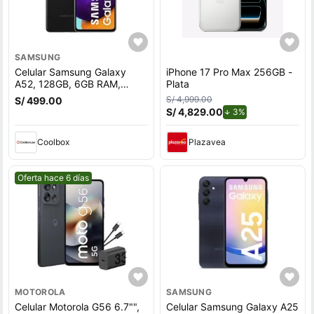
SAMSUNG
Celular Samsung Galaxy
iPhone 17 Pro Max 256GB -
A52, 128GB, 6GB RAM,
Plata
cámara trasera 64MP y
S/ 4,999.00
S/ 499.00
frontal 32MP, 6.5"",
S/ 4,829.00
de descuento.
3%
Snapdragon, negro
Coolbox
Plazavea
Mejor precio.
Oferta hace 6 días
MOTOROLA
SAMSUNG
Celular Motorola G56 6.7"",
Celular Samsung Galaxy A25