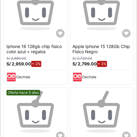
Iphone 16 128gb chip fisico
Apple Iphone 15 128Gb Chip
color azul + regalos
Fisico Negro
S/ 2,889.00
S/ 2,729.00
S/ 2,959.00
de aumento.
S/ 2,799.00
de aumento.
2%
2%
Oechsle
Oechsle
Mejor precio.
Oferta hace 5 días