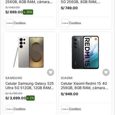
256GB, 8GB RAM, cámara
5G 256GB, 8GB RAM,
trasera 50MP y frontal
cámara trasera 50MP y
S/ 949.00
S/ 749.00
32MP, azul marino
frontal 13MP, 6.5"", negro
S/ 699.00
de descuento.
26%
Coolbox
Coolbox
SAMSUNG
XIAOMI
Celular Samsung Galaxy S25
Celular Xiaomi Redmi 15 4G
Ultra 5G 512GB, 12GB RAM,
256GB, 8GB RAM, cámara
cámara trasera 200MP y
trasera 50 MP y frontal 8MP,
S/ 3,799.00
S/ 949.00
frontal 12MP, pantalla 6.9"",
6.9"", negro
S/ 3,699.00
de descuento.
2%
titanium gray
Coolbox
Coolbox