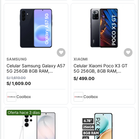
SAMSUNG
XIAOMI
Celular Samsung Galaxy A57
Celular Xiaomi Poco X3 GT
5G 256GB 8GB RAM,
5G 256GB, 8GB RAM,
cámara trasera 50MP y
cámara trasera 64MP y
S/ 1,619.00
S/ 499.00
frontal 12MP, 6.7"", azul
frontal 16MP, 6.6"", negro
S/ 1,609.00
oscuro
Coolbox
Coolbox
Mejor precio.
Oferta hace 3 días