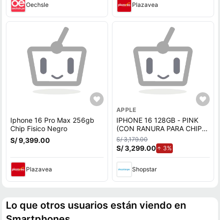
Oechsle
Plazavea
APPLE
Iphone 16 Pro Max 256gb
IPHONE 16 128GB - PINK
Chip Fisico Negro
(CON RANURA PARA CHIP
FISICO)
S/ 3,179.00
S/ 9,399.00
S/ 3,299.00
de aumento.
3%
Plazavea
Shopstar
Lo que otros usuarios están viendo en
Smartphones