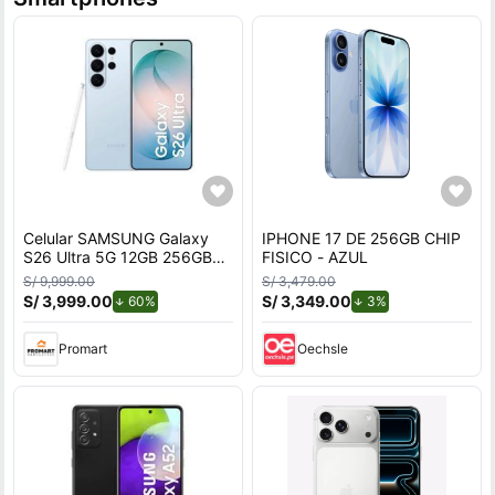
Celular SAMSUNG Galaxy
IPHONE 17 DE 256GB CHIP
S26 Ultra 5G 12GB 256GB
FISICO - AZUL
Azul
S/ 9,999.00
S/ 3,479.00
S/ 3,999.00
de descuento.
S/ 3,349.00
de descuento.
60%
3%
Promart
Oechsle