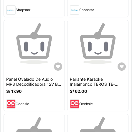
Shopstar
Shopstar
Panel Ovalado De Audio
Parlante Karaoke
MP3 Decodificadora 12V BT
Inalámbrico TEROS TE-
USB FM AUX TF SD
6013N BT 54 10W USB
S/ 17.90
S/ 62.00
Iluminación LED
Oechsle
Oechsle