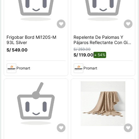
Frigobar Bord Mi120S-M
Repelente De Palomas Y
93L Silver
Pájaros Reflectante Con Giro
Por Viento Para Exteriores
S/ 259.00
S/ 549.00
Con Soporte en U
S/ 119.00
de descuento.
54%
Promart
Promart