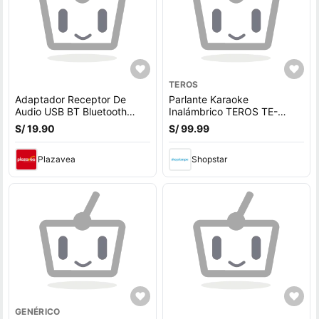
TEROS
Adaptador Receptor De
Parlante Karaoke
Audio USB BT Bluetooth
Inalámbrico TEROS TE-
Audio Stereo
6013N, BT 5.4, 10W, USB,
S/ 19.90
S/ 99.99
Iluminación LED
Plazavea
Shopstar
GENÉRICO