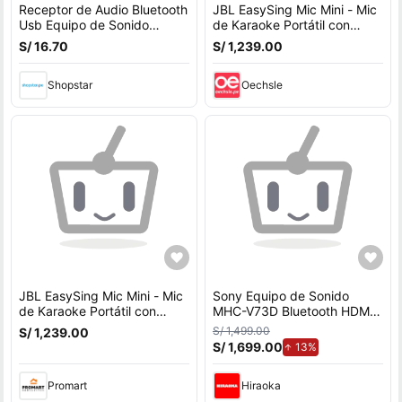
Receptor de Audio Bluetooth
JBL EasySing Mic Mini - Mic
Usb Equipo de Sonido
de Karaoke Portátil con
Autoradio
Control de Volumen y
S/ 16.70
S/ 1,239.00
Eliminación de
Shopstar
Oechsle
JBL EasySing Mic Mini - Mic
Sony Equipo de Sonido
de Karaoke Portátil con
MHC-V73D Bluetooth HDMI,
Control de Volumen y
DVD y Karaoke
S/ 1,499.00
S/ 1,239.00
Eliminación de
S/ 1,699.00
de aumento.
13%
Promart
Hiraoka