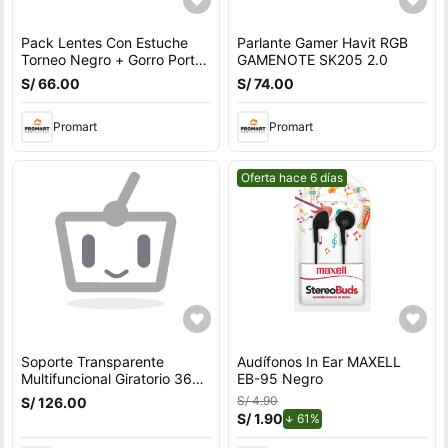
Pack Lentes Con Estuche
Parlante Gamer Havit RGB
Torneo Negro + Gorro Porto
GAMENOTE SK205 2.0
Azul
S/ 66.00
S/ 74.00
Promart
Promart
Mejor precio.
Oferta hace 6 días
Soporte Transparente
Audífonos In Ear MAXELL
Multifuncional Giratorio 360
EB-95 Negro
Grados Y+Ligas Regalo
S/ 4.90
S/ 126.00
S/ 1.90
de descuento.
61%