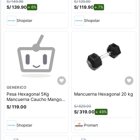
S/ 149.90
S/ 129.90
S/ 139.90
de descuento.
S/ 119.90
de descuento.
6%
7%
Shopstar
Shopstar
GENERICO
Pesa Hexagonal 5Kg
Mancuerna Hexagonal 20 kg
Mancuerna Caucho Mango
Cromado Fitness
S/ 629.00
S/ 119.00
S/ 319.00
de descuento.
49%
Shopstar
Promart