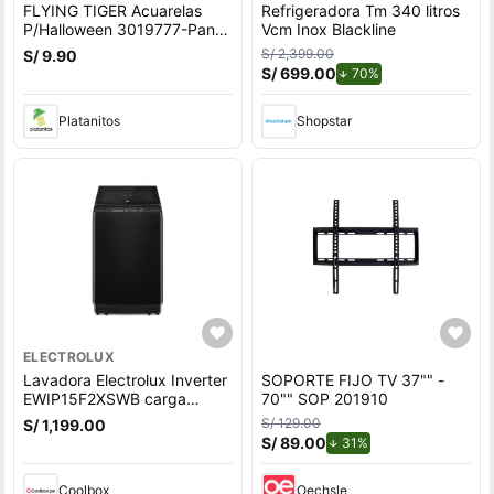
FLYING TIGER Acuarelas
Refrigeradora Tm 340 litros
P/Halloween 3019777-Pant-
Vcm Inox Blackline
A
S/ 2,399.00
S/ 9.90
S/ 699.00
de descuento.
70%
Platanitos
Shopstar
ELECTROLUX
Lavadora Electrolux Inverter
SOPORTE FIJO TV 37"" -
EWIP15F2XSWB carga
70"" SOP 201910
superior, capacidad 15 kg,
S/ 129.00
S/ 1,199.00
negro
S/ 89.00
de descuento.
31%
Coolbox
Oechsle