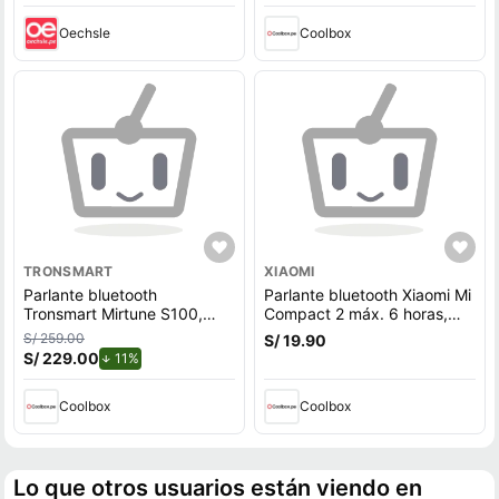
negro
Oechsle
Coolbox
TRONSMART
XIAOMI
Parlante bluetooth
Parlante bluetooth Xiaomi Mi
Tronsmart Mirtune S100,
Compact 2 máx. 6 horas,
50w, 20 horas de batería,
blanco
S/ 259.00
S/ 19.90
mango retráctil, negro
S/ 229.00
de descuento.
11%
Coolbox
Coolbox
Lo que otros usuarios están viendo en