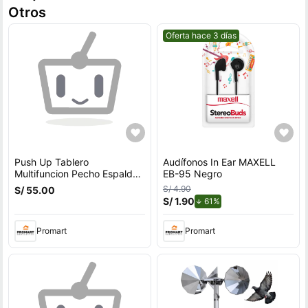
Otros
Mejor precio.
Oferta hace 3 días
Push Up Tablero
Audífonos In Ear MAXELL
Multifuncion Pecho Espalda
EB-95 Negro
Hombros Triceps
S/ 4.90
S/ 55.00
S/ 1.90
de descuento.
61%
Promart
Promart