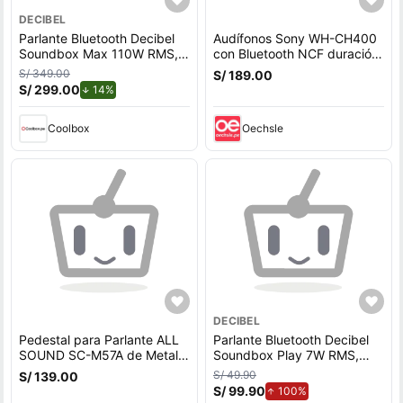
DECIBEL
Parlante Bluetooth Decibel
Audífonos Sony WH-CH400
Soundbox Max 110W RMS,
con Bluetooth NCF duración
hasta 12 horas de duración,
de hasta 20 horas - RD
S/ 349.00
S/ 189.00
resistente al agua y al polvo
S/ 299.00
de descuento.
14%
IPX6, función Powerbank,
negro
Coolbox
Oechsle
DECIBEL
Pedestal para Parlante ALL
Parlante Bluetooth Decibel
SOUND SC-M57A de Metal
Soundbox Play 7W RMS,
Resistente Hasta 60kg
hasta 12 horas de duración,
S/ 49.90
S/ 139.00
Amarillo
resistente al agua y al polvo
S/ 99.90
de aumento.
100%
IPX5, 5 efectos de luz,