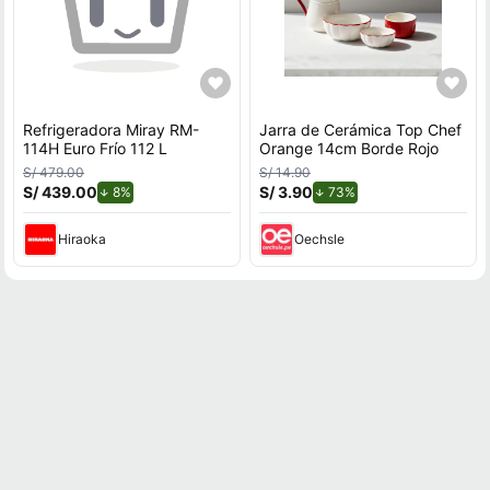
Refrigeradora Miray RM-
Jarra de Cerámica Top Chef
114H Euro Frío 112 L
Orange 14cm Borde Rojo
S/ 479.00
S/ 14.90
S/ 439.00
de descuento.
S/ 3.90
de descuento.
8%
73%
Hiraoka
Oechsle