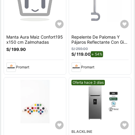
Manta Aura Maiz Confort195
Repelente De Palomas Y
x150 cm Zalmohadas
Pájaros Reflectante Con Giro
Por Viento Para Exteriores
S/ 259.00
S/ 199.90
Con Soporte en U
S/ 119.00
de descuento.
54%
Promart
Promart
Mejor precio.
Oferta hace 3 días
BLACKLINE