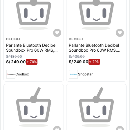
DECIBEL
DECIBEL
Parlante Bluetooth Decibel
Parlante Bluetooth Decibel
Soundbox Pro 60W RMS,
Soundbox Pro 60W RMS,
hasta 10 horas de duración,
hasta 10 horas de duración,
S/ 139.00
S/ 139.00
potencia de bajos, resistente
potencia de bajos, resistente
S/ 249.00
de aumento.
S/ 249.00
de aumento.
79%
79%
al agua y al polvo IPX5,
al agua y al polvo IPX5,
negro
negro
Coolbox
Shopstar