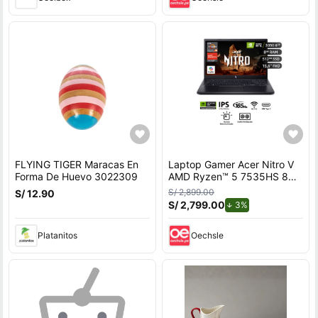
FLYING TIGER Maracas En
Laptop Gamer Acer Nitro V
Forma De Huevo 3022309
AMD Ryzen™ 5 7535HS 8GB
RAM 512GB SSD 15.6"" RTX
S/ 2,899.00
S/ 12.90
3050.
S/ 2,799.00
de descuento.
3%
Platanitos
Oechsle