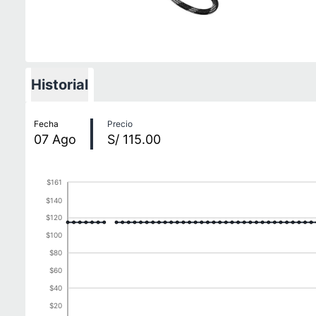
Historial
Historial de precios
Fecha
Precio
07
Ago
S/ 115.00
$161
$140
$120
$100
$80
$60
$40
$20