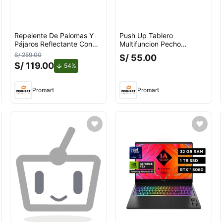
Repelente De Palomas Y
Push Up Tablero
Pájaros Reflectante Con
Multifuncion Pecho
Giro Por Viento Para
Espalda Hombros Triceps
S/ 259.00
S/ 55.00
Exteriores Con Soporte en
S/ 119.00
de descuento.
54%
U
Promart
Promart