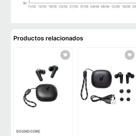
$0
11/05
15/05
19/05
23/05
27/05
31/05
04/06
08/06
12/06
16/06
20
Productos relacionados
SOUNDCORE