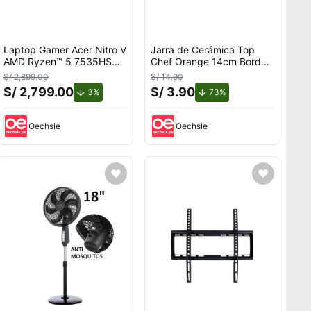
Laptop Gamer Acer Nitro V
Jarra de Cerámica Top
AMD Ryzen™ 5 7535HS
Chef Orange 14cm Borde
8GB RAM 512GB SSD
Rojo
S/ 2,899.00
S/ 14.90
15.6"" RTX 3050.
S/ 2,799.00
S/ 3.90
de descuento.
de descuento.
3%
73%
Oechsle
Oechsle