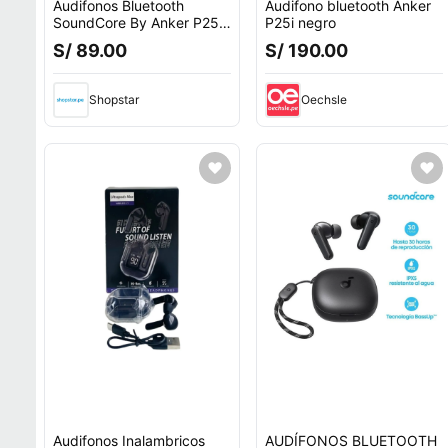
Audifonos Bluetooth
Audifono bluetooth Anker
SoundCore By Anker P25I
P25i negro
30Hrs Negro
S/ 89.00
S/ 190.00
Shopstar
Oechsle
Audifonos Inalambricos
AUDÍFONOS BLUETOOTH