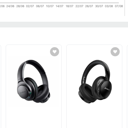
/06
24/06
28/06
02/07
06/07
10/07
14/07
18/07
22/07
26/07
30/07
03/08
07/08