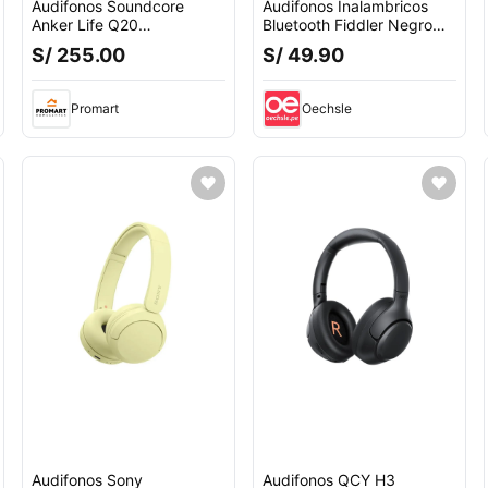
Audifonos Soundcore
Audifonos Inalambricos
Anker Life Q20
Bluetooth Fiddler Negro
Inalambricos BT Negro
10H
S/ 255.00
S/ 49.90
Promart
Oechsle
Audifonos Sony
Audifonos QCY H3