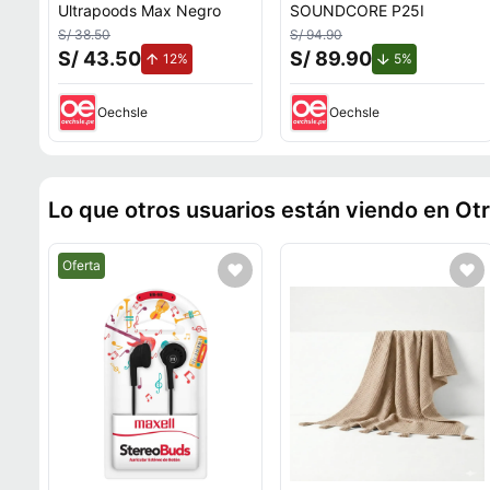
Ultrapoods Max Negro
SOUNDCORE P25I
S/ 38.50
S/ 94.90
S/ 43.50
S/ 89.90
de aumento.
de descuent
12%
5%
Oechsle
Oechsle
Lo que otros usuarios están viendo en Ot
Mejor precio.
Oferta