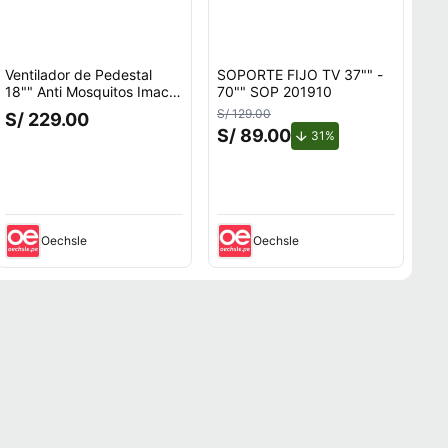
Ventilador de Pedestal
SOPORTE FIJO TV 37"" -
18"" Anti Mosquitos Imaco
70"" SOP 201910
FSM7518MK 85W
S/ 129.00
S/ 229.00
S/ 89.00
ento.
de descuento.
31%
Oechsle
Oechsle