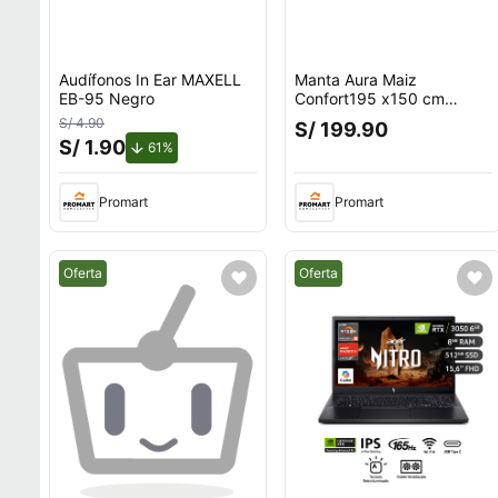
Audífonos In Ear MAXELL
Manta Aura Maiz
EB-95 Negro
Confort195 x150 cm
Zalmohadas
S/ 4.90
S/ 199.90
S/ 1.90
de descuento.
61%
Promart
Promart
Mejor precio.
Mejor precio.
Oferta
Oferta