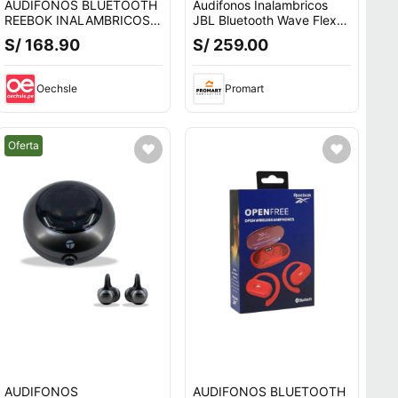
AUDIFONOS BLUETOOTH
Audifonos Inalambricos
REEBOK INALAMBRICOS
JBL Bluetooth Wave Flex
ABIERTOS LILA
Perfect Fit Negro
S/ 168.90
S/ 259.00
Oechsle
Promart
Mejor precio.
Oferta
AUDIFONOS
AUDIFONOS BLUETOOTH