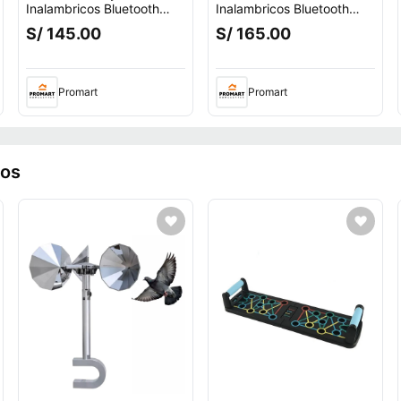
Inalambricos Bluetooth
Inalambricos Bluetooth
WH-CH520 Amarillo
Midnight Black
S/ 145.00
S/ 165.00
o.
Promart
Promart
ros