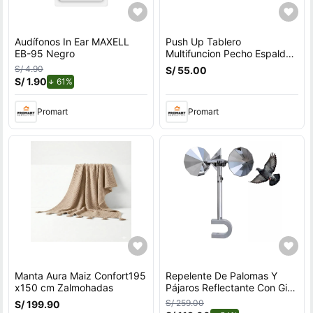
Audífonos In Ear MAXELL
Push Up Tablero
EB-95 Negro
Multifuncion Pecho Espalda
Hombros Triceps
S/ 4.90
S/ 55.00
S/ 1.90
de descuento.
61%
Promart
Promart
Manta Aura Maiz Confort195
Repelente De Palomas Y
x150 cm Zalmohadas
Pájaros Reflectante Con Giro
Por Viento Para Exteriores
S/ 259.00
S/ 199.90
Con Soporte en U