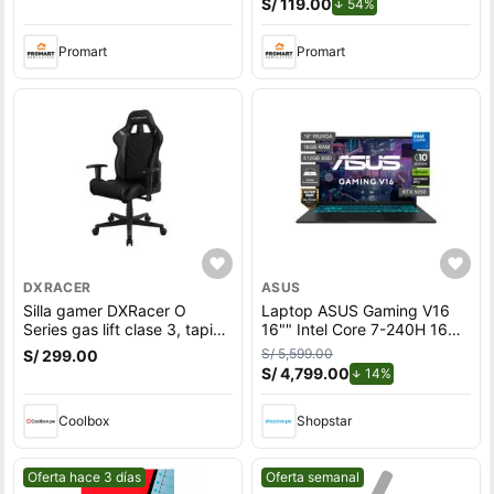
S/ 119.00
de descuento.
54%
Promart
Promart
DXRACER
ASUS
Silla gamer DXRacer O
Laptop ASUS Gaming V16
Series gas lift clase 3, tapiz
16"" Intel Core 7-240H 16GB
cuero pu, máx. 100 kg,
512GB SSD RTX5050
S/ 5,599.00
S/ 299.00
inclinación 90 - 135°, negro
S/ 4,799.00
de descuento.
14%
Coolbox
Shopstar
Mejor precio.
Mejor precio.
Oferta hace 3 días
Oferta semanal