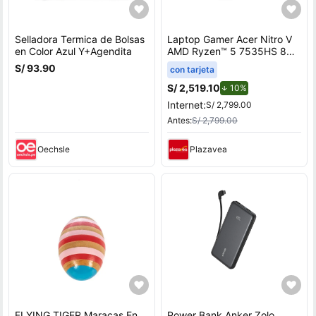
Selladora Termica de Bolsas
Laptop Gamer Acer Nitro V
en Color Azul Y+Agendita
AMD Ryzen™ 5 7535HS 8GB
RAM 512GB SSD 15.6"" RTX
S/ 93.90
con tarjeta
3050
S/ 2,519.10
de descuento.
10%
Internet:
S/ 2,799.00
Antes:
S/ 2,799.00
Oechsle
Plazavea
FLYING TIGER Maracas En
Power Bank Anker Zolo