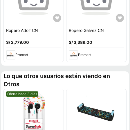
Ropero Adolf CN
Ropero Galvez CN
S/ 2,779.00
S/ 3,389.00
Promart
Promart
Lo que otros usuarios están viendo en
Otros
Mejor precio.
Oferta hace 3 días