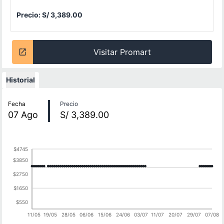
Precio:
S/ 3,389.00
Visitar Promart
Historial
Historial de precios
Fecha
Precio
07
Ago
S/ 3,389.00
$4745
$3850
$2750
$1650
$550
11/05
19/05
28/05
06/06
15/06
24/06
03/07
11/07
20/07
29/07
07/08