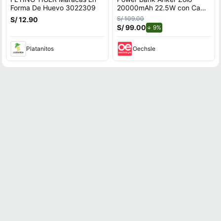
Forma De Huevo 3022309
20000mAh 22.5W con Cable
USB-C Integrado Negro
S/ 109.00
S/ 12.90
S/ 99.00
de descuento.
9%
Platanitos
Oechsle