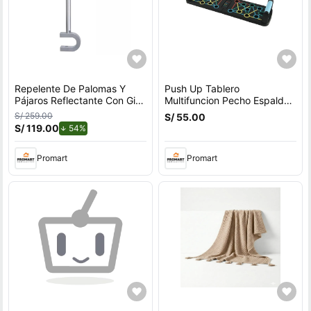
Repelente De Palomas Y
Push Up Tablero
Pájaros Reflectante Con Giro
Multifuncion Pecho Espalda
Por Viento Para Exteriores
Hombros Triceps
S/ 259.00
S/ 55.00
Con Soporte en U
S/ 119.00
de descuento.
54%
Promart
Promart