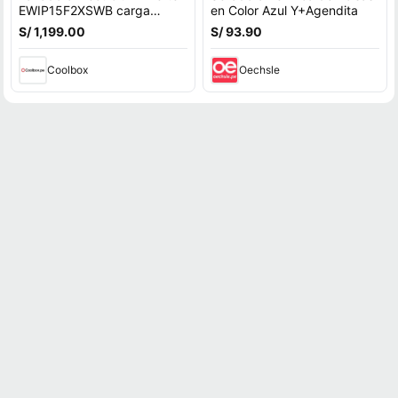
EWIP15F2XSWB carga
en Color Azul Y+Agendita
superior, capacidad 15 kg,
S/ 1,199.00
S/ 93.90
negro
Coolbox
Oechsle