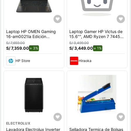
Laptop HP OMEN Gaming
Laptop Gamer HP Victus de
16-am0021la Edición
15.6"", AMD Ryzen 7 7445H,
League of Legends, Intel
NVIDIA GeForce RTX 3050,
S/ 7,659.00
S/ 3,499.00
Core i7, 16 GB RAM, GPU
16GB RAM, disco sólido de
S/ 7,359.00
de descuento.
S/ 3,449.00
de descuento.
3%
1%
NVIDIA GeForce RTX™ 5060
512GB, modelo 15-fb3020la
, 1 TB SSD, 16"" a 240 Hz,
HP Store
Hiraoka
Windows 11 Home con
teclado en Inglés
ELECTROLUX
Lavadora Electrolux Inverter
Selladora Termica de Bolsas