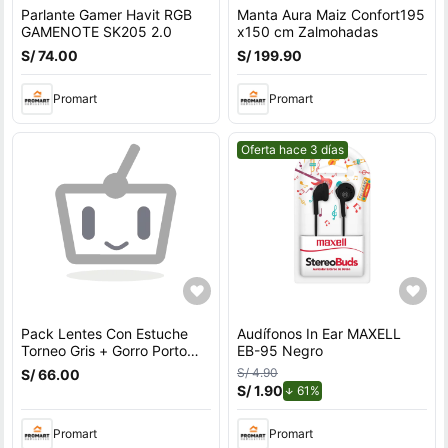
Parlante Gamer Havit RGB
Manta Aura Maiz Confort195
GAMENOTE SK205 2.0
x150 cm Zalmohadas
S/ 74.00
S/ 199.90
Promart
Promart
Mejor precio.
Oferta hace 3 días
Pack Lentes Con Estuche
Audífonos In Ear MAXELL
Torneo Gris + Gorro Porto
EB-95 Negro
Fucsia
S/ 4.90
S/ 66.00
S/ 1.90
de descuento.
61%
Promart
Promart