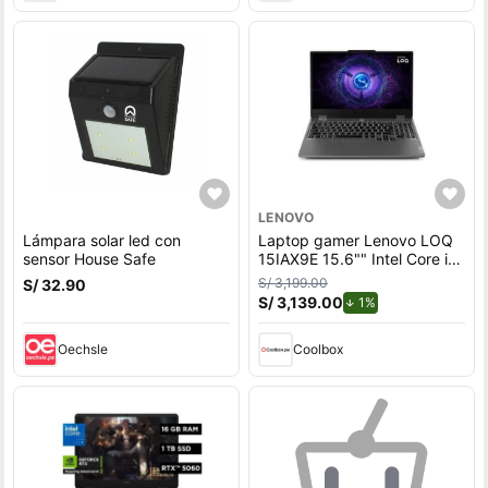
LENOVO
Lámpara solar led con
Laptop gamer Lenovo LOQ
sensor House Safe
15IAX9E 15.6"" Intel Core i5,
512GB SSD, 8GB RAM,
S/ 3,199.00
S/ 32.90
Windows 11 Home, gris
S/ 3,139.00
de descuento.
1%
Oechsle
Coolbox