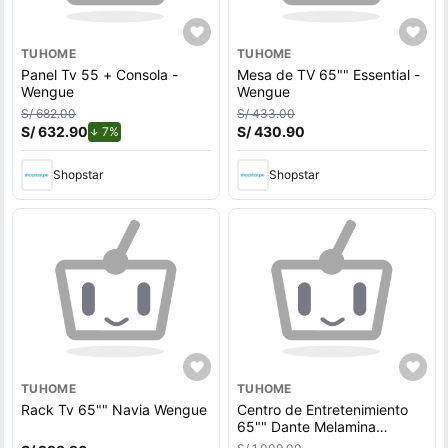
TUHOME
TUHOME
Panel Tv 55 + Consola -
Mesa de TV 65"" Essential -
Wengue
Wengue
S/ 682.00
S/ 433.00
S/ 632.90
de descuento.
S/ 430.90
7%
Shopstar
Shopstar
TUHOME
TUHOME
Rack Tv 65"" Navia Wengue
Centro de Entretenimiento
65"" Dante Melamina
Bardolino/Wengue