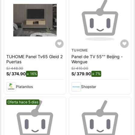
TUHOME
TUHOME Panel Tv65 Gleid 2
Panel de TV 55"" Beijing -
Puertas
Wengue
S/ 448.90
S/ 410.00
S/ 374.90
de descuento.
S/ 379.90
de descuento.
16%
7%
Platanitos
Shopstar
Mejor precio.
Oferta hace 5 días