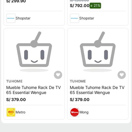
S/ 1,009.00
S/ 299.90
180.6x180cm Tuhome
S/ 792.00
de descuento.
21%
Shopstar
Shopstar
TUHOME
TUHOME
Mueble Tuhome Rack De TV
Mueble Tuhome Rack De TV
65 Essential Wengue
65 Essential Wengue
S/ 379.00
S/ 379.00
Metro
Wong