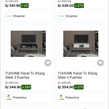
S/ 351.00
S/ 469.00
S/ 341.90
de descuento.
S/ 339.00
de descuento.
2%
27%
Shopstar
Shopstar
TUHOME Panel Tv 65plg
TUHOME Panel Tv 65plg
Gleid 2 Puertas
Gleid 2 Puertas
S/ 489.90
S/ 489.90
S/ 344.90
de descuento.
S/ 354.90
de descuento.
29%
27%
Platanitos
Platanitos