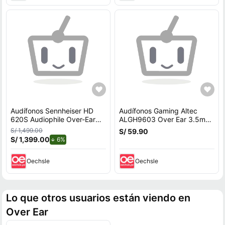
Audífonos Sennheiser HD
Audífonos Gaming Altec
620S Audiophile Over-Ear
ALGH9603 Over Ear 3.5mm
Black
- Negro
S/ 1,499.00
S/ 59.90
S/ 1,399.00
de descuento.
6%
Oechsle
Oechsle
Lo que otros usuarios están viendo en
Over Ear