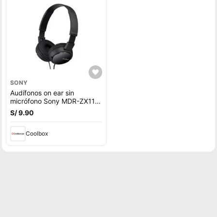
SONY
Audífonos on ear sin
micrófono Sony MDR-ZX110
diseño plegable giratorio,
S/ 9.90
conector 3.5 mm, negro
Coolbox