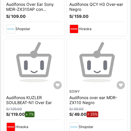
Audífonos Over Ear Sony
Audífonos QCY H3 Over-ear
MDR-ZX310AP con
Negro
Micrófono Rojo
S/ 109.00
S/ 159.00
Shopstar
Hiraoka
SONY
Audífonos KUZLER
Audífonos over ear MDR-
SOULBEAT-N1 Over Ear
ZX110 Negro
S/ 129.00
S/ 39.00
S/ 119.00
de descuento.
S/ 49.00
de aumento.
7%
25%
Hiraoka
Shopstar