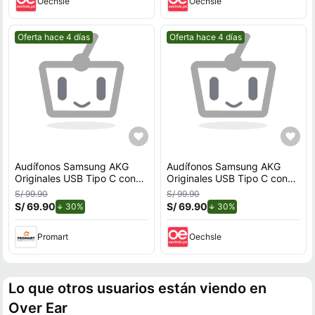
Oechsle
Oechsle
Mejor precio.
Mejor precio.
Oferta hace 4 días
Oferta hace 4 días
Audífonos Samsung AKG
Audífonos Samsung AKG
Originales USB Tipo C con
Originales USB Tipo C con
Micrófono Color Negro
Micrófono Color Negro
S/ 99.90
S/ 99.90
S/ 69.90
de descuento.
S/ 69.90
de descuento.
30%
30%
Promart
Oechsle
Lo que otros usuarios están viendo en
Over Ear