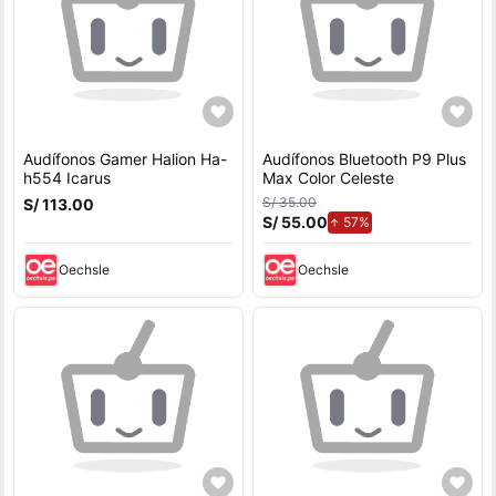
Audífonos Gamer Halion Ha-
Audífonos Bluetooth P9 Plus
h554 Icarus
Max Color Celeste
S/ 35.00
S/ 113.00
S/ 55.00
de aumento.
57%
Oechsle
Oechsle