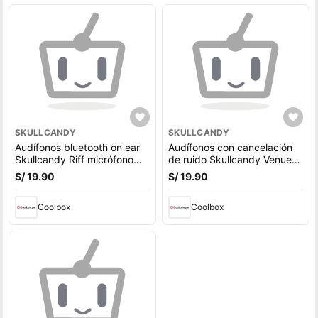
SKULLCANDY
SKULLCANDY
Audífonos bluetooth on ear
Audífonos con cancelación
Skullcandy Riff micrófono
de ruido Skullcandy Venue
incorporado, máx. 12 horas,
micrófono incorporado, máx.
S/ 19.90
S/ 19.90
control de música y
24 horas, control música y
llamadas, negro
llamadas, negro
Coolbox
Coolbox