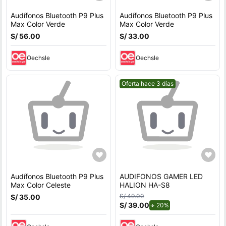
Audífonos Bluetooth P9 Plus
Audífonos Bluetooth P9 Plus
Max Color Verde
Max Color Verde
S/ 56.00
S/ 33.00
Oechsle
Oechsle
Mejor precio.
Oferta hace 3 días
Audífonos Bluetooth P9 Plus
AUDIFONOS GAMER LED
Max Color Celeste
HALION HA-S8
S/ 49.00
S/ 35.00
S/ 39.00
de descuento.
20%