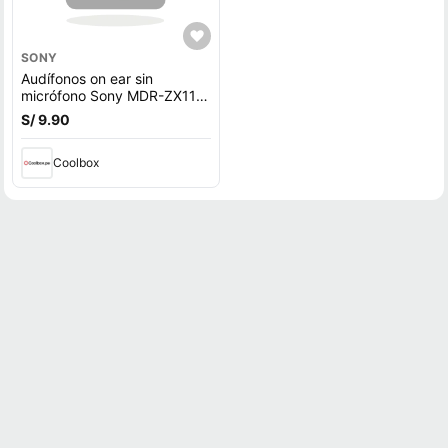
SONY
Audífonos on ear sin
micrófono Sony MDR-ZX110
diseño plegable giratorio,
S/ 9.90
conector 3.5 mm, negro
Coolbox