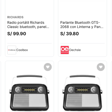
RICHARDS
Radio portátil Richards
Parlante Bluetooth GTS-
Classic bluetooth, panel
2068 con Linterna y Panel
solar, FM/AM/SW, USB/TF,
Solar Recargable Radio
S/ 99.90
S/ 39.80
linterna, recargable
USB TF
Coolbox
Oechsle