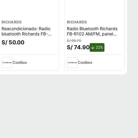
RICHARDS
RICHARDS
Reacondicionado: Radio
Radio Bluetooth Richards
bluetooth Richards FB-
FB-R102 AM/FM, panel
R102 AM/FM, panel solar,
solar, USB, negro
S/ 96.70
S/ 50.00
negro
(reempacado)
S/ 74.90
de descuento.
22%
Coolbox
Coolbox