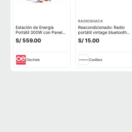
RADIOSHACK
Estación de Energía
Reacondicionado: Radio
Portátil 300W con Panel
portátil vintage bluetooth
Solar Radio FM Bluetooth y
con linterna, radio am/fm,
S/ 559.00
S/ 15.00
Luces LED
usb, batería recargable
Oechsle
Coolbox