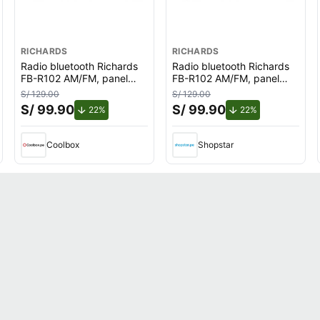
RICHARDS
RICHARDS
Radio bluetooth Richards
Radio bluetooth Richards
FB-R102 AM/FM, panel
FB-R102 AM/FM, panel
solar, negro
solar, negro
S/ 129.00
S/ 129.00
S/ 99.90
S/ 99.90
de descuento.
de descuento.
22%
22%
Coolbox
Shopstar