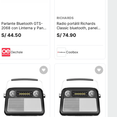
RICHARDS
Parlante Bluetooth GTS-
Radio portátil Richards
2068 con Linterna y Panel
Classic bluetooth, panel
Solar Recargable Radio
solar, FM/AM/SW, USB/TF,
S/ 44.50
S/ 74.90
USB TF
linterna, recargable
(reempacado)
Oechsle
Coolbox