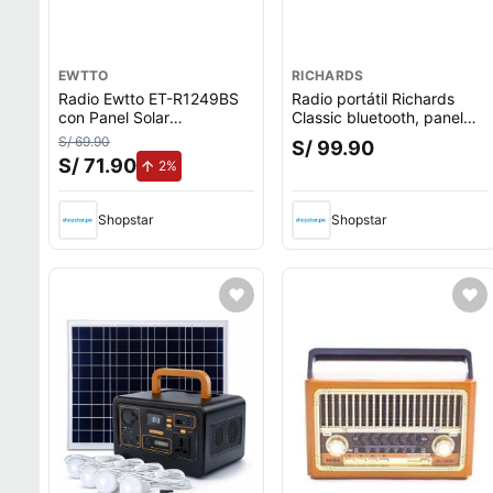
EWTTO
RICHARDS
Radio Ewtto ET-R1249BS
Radio portátil Richards
con Panel Solar
Classic bluetooth, panel
Recargable y Bluetooth
solar, FM/AM/SW, USB/TF,
S/ 69.90
S/ 99.90
linterna, recargable
S/ 71.90
de aumento.
2%
Shopstar
Shopstar