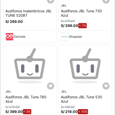
JBL
Audifonos Inalambricos JBL
Audífonos JBL Tune 730
TUNE 520BT
Azul
S/ 279.00
S/ 269.00
S/ 299.00
de aumento.
7%
Oechsle
Shopstar
JBL
JBL
Audífonos JBL Tune 780
Audífonos JBL Tune 530
Azul
Azul
S/ 379.00
S/ 199.00
S/ 399.00
de aumento.
S/ 219.00
de aumento.
5%
10%