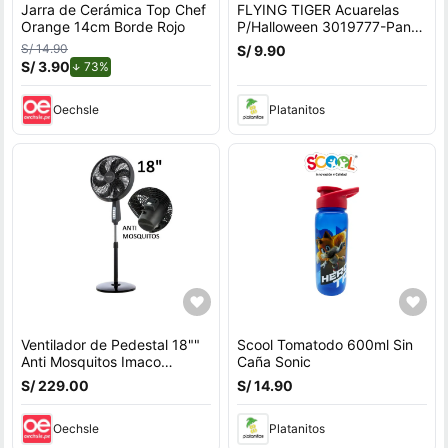
Jarra de Cerámica Top Chef
FLYING TIGER Acuarelas
Orange 14cm Borde Rojo
P/Halloween 3019777-Pant-
A
S/ 14.90
S/ 9.90
S/ 3.90
de descuento.
73%
Oechsle
Platanitos
Ventilador de Pedestal 18""
Scool Tomatodo 600ml Sin
Anti Mosquitos Imaco
Caña Sonic
FSM7518MK 85W
S/ 229.00
S/ 14.90
Oechsle
Platanitos