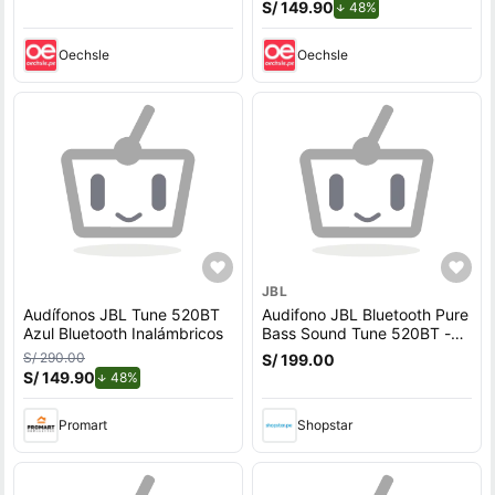
S/ 149.90
de descuento.
48%
Oechsle
Oechsle
JBL
Audífonos JBL Tune 520BT
Audifono JBL Bluetooth Pure
Azul Bluetooth Inalámbricos
Bass Sound Tune 520BT -
AZUL
S/ 290.00
S/ 199.00
S/ 149.90
de descuento.
48%
Promart
Shopstar