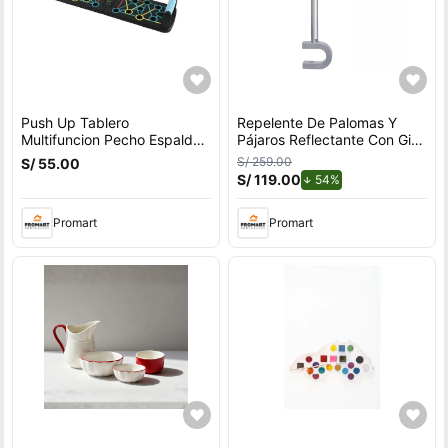
Push Up Tablero
Repelente De Palomas Y
Multifuncion Pecho Espalda
Pájaros Reflectante Con Giro
Hombros Triceps
Por Viento Para Exteriores
S/ 259.00
S/ 55.00
Con Soporte en U
S/ 119.00
de descuento.
54%
Promart
Promart