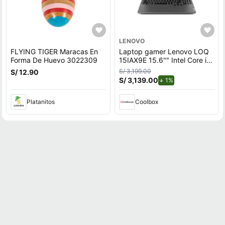
LENOVO
FLYING TIGER Maracas En
Laptop gamer Lenovo LOQ
Forma De Huevo 3022309
15IAX9E 15.6"" Intel Core i5,
512GB SSD, 8GB RAM,
S/ 3,199.00
S/ 12.90
Windows 11 Home, gris
S/ 3,139.00
de descuento.
1%
Platanitos
Coolbox