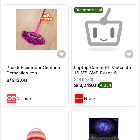
Mejor precio.
Oferta semanal
Pack6 Escurridor Giratorio
Laptop Gamer HP Victus de
Domestico con
15.6"", AMD Ryzen 5
Autoexprimidor Y+Regalo
7535HS, NVIDIA GeForce
S/ 4,999.00
S/ 313.00
Sticker
RTX 3050, 12GB RAM, disco
S/ 3,249.00
de descuento.
35%
sólido de 512GB, modelo 15-
fb3058la
Oechsle
Hiraoka