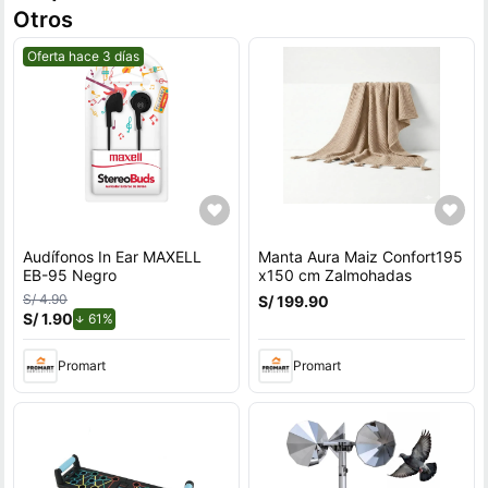
Otros
Mejor precio.
Oferta hace 3 días
Audífonos In Ear MAXELL
Manta Aura Maiz Confort195
EB-95 Negro
x150 cm Zalmohadas
S/ 4.90
S/ 199.90
S/ 1.90
de descuento.
61%
Promart
Promart