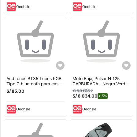
Oechsle
Oechsle
Audífonos BT35 Luces RGB
Moto Bajaj Pulsar N 125
Tipo C bluetooth para casco
CARBURADA - Negro Verde
de Moto
+ incluye regalo y casco
S/ 6,383.00
S/ 85.00
S/ 6,034.00
de descuento.
5%
Oechsle
Oechsle