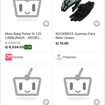
Moto Bajaj Pulsar N 125
ROCKBROS Guantes Para
CARBURADA - NEGRO
Moto Unisex
MORADO + incluye regalo y
S/ 6,383.00
S/ 74.90
casco
S/ 6,034.00
de descuento.
5%
Oechsle
Platanitos