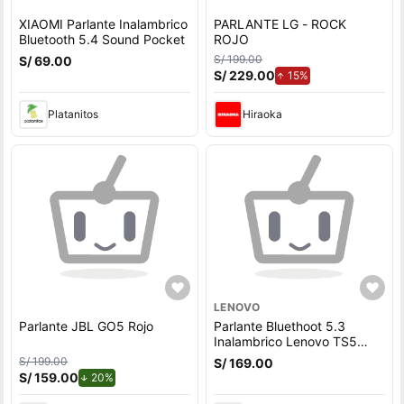
XIAOMI Parlante Inalambrico
PARLANTE LG - ROCK
Bluetooth 5.4 Sound Pocket
ROJO
S/ 199.00
S/ 69.00
S/ 229.00
de aumento.
15%
Platanitos
Hiraoka
LENOVO
Parlante JBL GO5 Rojo
Parlante Bluethoot 5.3
Inalambrico Lenovo TS5
(JYA)
S/ 199.00
S/ 169.00
S/ 159.00
de descuento.
20%