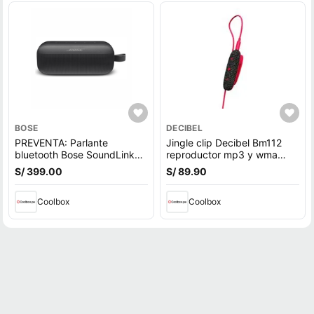
BOSE
DECIBEL
PREVENTA: Parlante
Jingle clip Decibel Bm112
bluetooth Bose SoundLink
reproductor mp3 y wma
Flex 1ra Gen, Bluetooth 5.3,
8gb rojo
S/ 399.00
S/ 89.90
hasta 12h, IP67, batería
recargable, resistente al
agua, negro (reempacado)
Coolbox
Coolbox