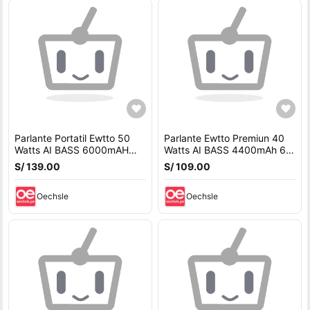
Parlante Portatil Ewtto 50
Parlante Ewtto Premiun 40
Watts AI BASS 6000mAH
Watts AI BASS 4400mAh 6 -
IPX5 8-10 Horas AC EW-
8 Horas EQ - AC EW-P126BC
S/ 139.00
S/ 109.00
P129BC - 12 meses de
- 12 meses de Garantía
Garantía
Oechsle
Oechsle