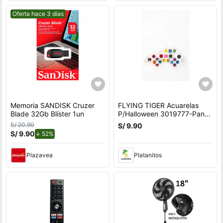
Mejor precio.
Oferta hace 3 días
Memoria SANDISK Cruzer
FLYING TIGER Acuarelas
Blade 32Gb Blíster 1un
P/Halloween 3019777-Pant-
A
S/ 20.90
S/ 9.90
S/ 9.90
de descuento.
52%
Plazavea
Platanitos