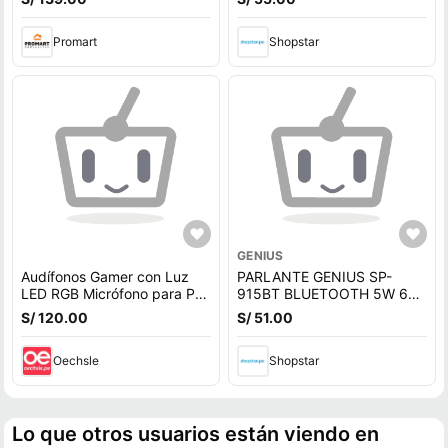
P129BC - 12 meses de
Garantía
Promart
Shopstar
GENIUS
Audífonos Gamer con Luz
PARLANTE GENIUS SP-
LED RGB Micrófono para PC
915BT BLUETOOTH 5W 6H
PS4 Laptop
MIC AI COPILOT RGB
S/ 120.00
S/ 51.00
BLACK/GREY
(31730052401)
Oechsle
Shopstar
Lo que otros usuarios están viendo en