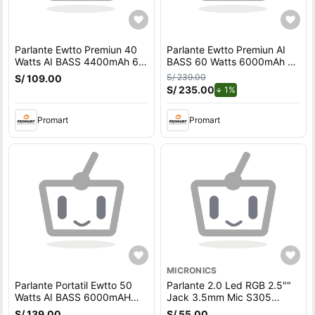
Parlante Ewtto Premiun 40
Parlante Ewtto Premiun AI
Watts AI BASS 4400mAh 6 -
BASS 60 Watts 6000mAh 6
8 Horas EQ - AC EW-P126BC
- 8 Horas IPX5 AC EW-
S/ 239.00
S/ 109.00
- 12 meses de Garantía
P454BC - 12 meses de
S/ 235.00
de descuento.
1%
Garantía
Promart
Promart
MICRONICS
Parlante Portatil Ewtto 50
Parlante 2.0 Led RGB 2.5""
Watts AI BASS 6000mAH
Jack 3.5mm Mic S305
IPX5 8-10 Horas AC EW-
Luxor Micronics
S/ 139.00
S/ 55.00