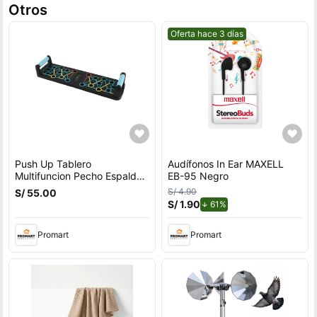
Otros
Mejor precio.
Oferta hace 3 días
Push Up Tablero
Audífonos In Ear MAXELL
Multifuncion Pecho Espalda
EB-95 Negro
Hombros Triceps
S/ 4.90
S/ 55.00
S/ 1.90
de descuento.
61%
Promart
Promart