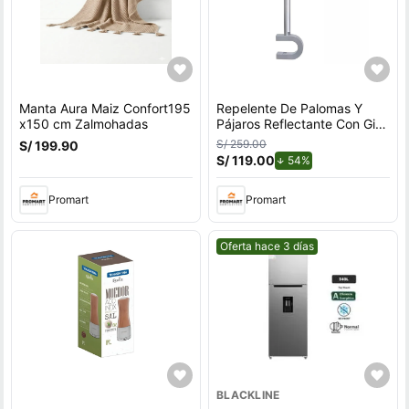
Manta Aura Maiz Confort195
Repelente De Palomas Y
x150 cm Zalmohadas
Pájaros Reflectante Con Giro
Por Viento Para Exteriores
S/ 259.00
S/ 199.90
Con Soporte en U
S/ 119.00
de descuento.
54%
Promart
Promart
Mejor precio.
Oferta hace 3 días
BLACKLINE