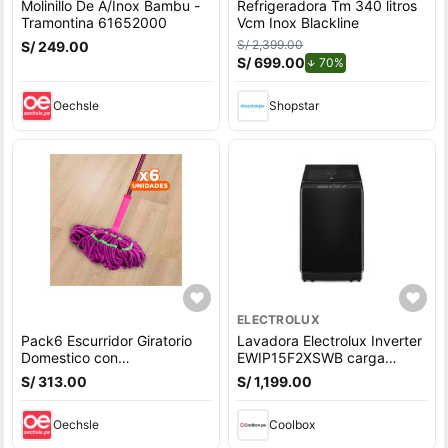
Molinillo De A/Inox Bambu -
Refrigeradora Tm 340 litros
Tramontina 61652000
Vcm Inox Blackline
S/ 2,399.00
S/ 249.00
S/ 699.00
de descuento.
70%
Oechsle
Shopstar
ELECTROLUX
Pack6 Escurridor Giratorio
Lavadora Electrolux Inverter
Domestico con
EWIP15F2XSWB carga
Autoexprimidor Y+Regalo
superior, capacidad 15 kg,
S/ 313.00
S/ 1,199.00
Sticker
negro
Oechsle
Coolbox