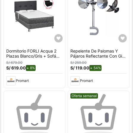
Dormitorio FORLI Acqua 2
Repelente De Palomas Y
Plazas Blanco/Gris + Sofá
Pájaros Reflectante Con Giro
Cama
Por Viento Para Exteriores
S/ 679.00
S/ 259.00
Con Soporte en U
S/ 619.00
de descuento.
S/ 119.00
de descuento.
8%
54%
Promart
Promart
Mejor precio.
Oferta semanal