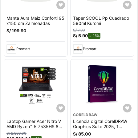
Manta Aura Maiz Confort195
Táper SCOOL Pp Cuadrado
x150 cm Zalmohadas
590ml Kuromi
S/ 7.90
S/ 199.90
S/ 5.90
de descuento.
25%
Promart
Promart
CORELDRAW
Laptop Gamer Acer Nitro V
Licencia digital CorelDRAW
AMD Ryzen™ 5 7535HS 8GB
Graphics Suite 2025, 1
RAM 512GB SSD 15.6"" RTX
dispositivo, compatible con
S/ 2,899.00
S/ 85.00
3050.
macOS, duración 1 año