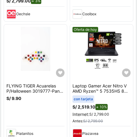
S/ 2,799.00
de descuento.
3%
Oechsle
Coolbox
Mejor precio.
Oferta de hoy
FLYING TIGER Acuarelas
Laptop Gamer Acer Nitro V
P/Halloween 3019777-Pant-
AMD Ryzen™ 5 7535HS 8GB
A
RAM 512GB SSD 15.6"" RTX
S/ 9.90
con tarjeta
3050
S/ 2,519.10
de descuento.
10%
Internet:
S/ 2,799.00
Antes:
S/ 2,799.00
Platanitos
Plazavea