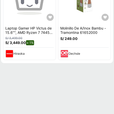
Laptop Gamer HP Victus de
Molinillo De A/Inox Bambu -
15.6"", AMD Ryzen 7 7445H,
Tramontina 61652000
NVIDIA GeForce RTX 3050,
S/ 3,499.00
S/ 249.00
16GB RAM, disco sólido de
S/ 3,449.00
de descuento.
1%
512GB, modelo 15-fb3020la
Hiraoka
Oechsle