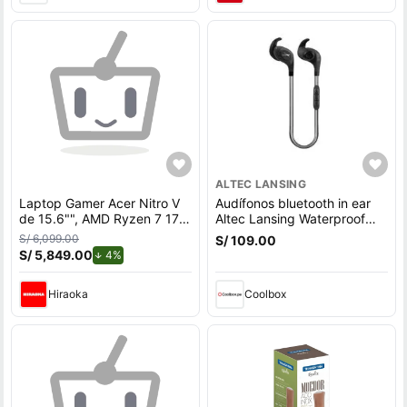
ALTEC LANSING
Laptop Gamer Acer Nitro V
Audífonos bluetooth in ear
de 15.6"", AMD Ryzen 7 170,
Altec Lansing Waterproof
NVIDIA GeForce RTX 5060,
deportivo IPX6, micrófono
S/ 6,099.00
S/ 109.00
32GB RAM, disco sólido de
incorporado, máx. 6 horas,
S/ 5,849.00
de descuento.
4%
512GB, modelo ANV15-A31-
control volumen, negro
R2TH
Hiraoka
Coolbox