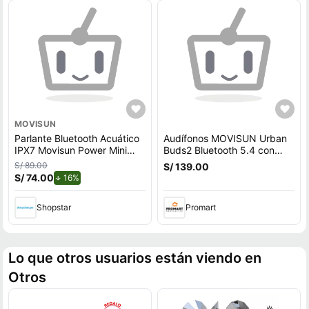
MOVISUN
Parlante Bluetooth Acuático
Audífonos MOVISUN Urban
IPX7 Movisun Power Mini
Buds2 Bluetooth 5.4 con
Negro
ANC Modo Juego y Hasta
S/ 89.00
S/ 139.00
45 Horas de Batería Negro
S/ 74.00
de descuento.
16%
Shopstar
Promart
Lo que otros usuarios están viendo en
Otros