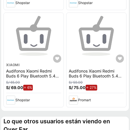
Shopstar
Shopstar
XIAOMI
Audifonos Xiaomi Redmi
Audifonos Xiaomi Redmi
Buds 6 Play Bluetooth 5.4
Buds 6 Play Bluetooth 5.4
Azul
Azul
S/ 65.00
S/ 59.00
S/ 69.00
de aumento.
S/ 75.00
de aumento.
6%
27%
Shopstar
Promart
Lo que otros usuarios están viendo en
Over Ear