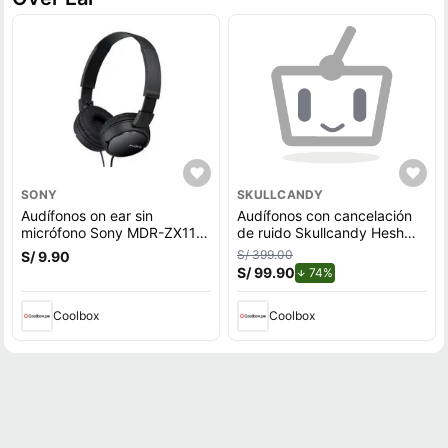
SONY
SKULLCANDY
Audífonos on ear sin
Audífonos con cancelación
micrófono Sony MDR-ZX110
de ruido Skullcandy Hesh
diseño plegable giratorio,
Evo micrófono incorporado,
S/ 399.00
S/ 9.90
conector 3.5 mm, negro
máx. 22 horas, control de
S/ 99.90
de descuento.
74%
música y llamadas, negro
Coolbox
Coolbox