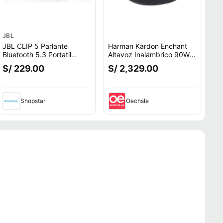
JBL
JBL CLIP 5 Parlante
Harman Kardon Enchant
Bluetooth 5.3 Portatil
Altavoz Inalámbrico 90W
Acuatico IP67 Extra Bass -
con Dolby Atmos,
S/ 229.00
S/ 2,329.00
Negro
Bluetooth y Wi-Fi 6
Shopstar
Oechsle