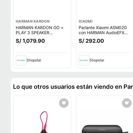
HARMAN KARDON
XIAOMI
HARMAN KARDON GO +
Parlante Xiaomi ASM02G
PLAY 3 SPEAKER
con HARMAN AudioEFX
INALAMBRICO
Bluetooth 5.3
S/ 1,079.90
S/ 292.00
BLUETOOTH NEGRO
Shopstar
Shopstar
Lo que otros usuarios están viendo en Par