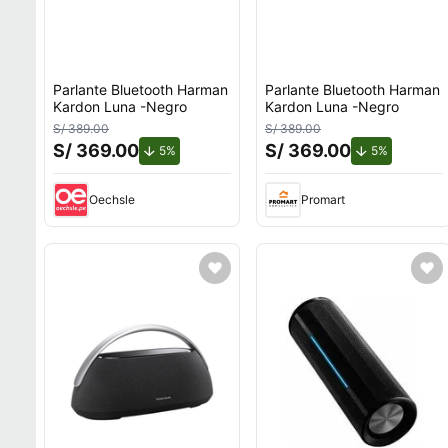
Parlante Bluetooth Harman
Parlante Bluetooth Harman
Kardon Luna -Negro
Kardon Luna -Negro
S/ 389.00
S/ 389.00
S/ 369.00
S/ 369.00
de descuento.
de descuen
5%
5%
Oechsle
Promart