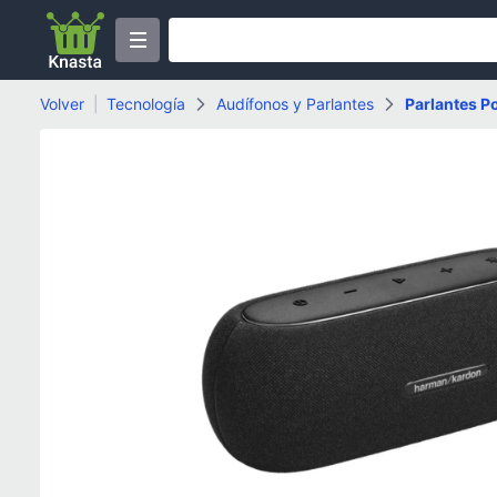
Volver
|
Tecnología
Audífonos y Parlantes
Parlantes Po