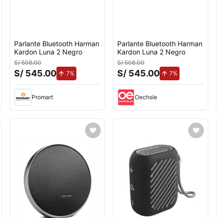
Parlante Bluetooth Harman
Parlante Bluetooth Harman
Kardon Luna 2 Negro
Kardon Luna 2 Negro
S/ 508.00
S/ 508.00
S/ 545.00
S/ 545.00
to.
de aumento.
de aumento.
7%
7%
Promart
Oechsle