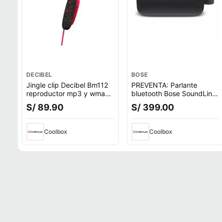
DECIBEL
BOSE
Jingle clip Decibel Bm112
PREVENTA: Parlante
reproductor mp3 y wma
bluetooth Bose SoundLink
8gb rojo
Flex 1ra Gen, Bluetooth
S/ 89.90
S/ 399.00
5.3, hasta 12h, IP67,
batería recargable,
resistente al agua, negro
Coolbox
Coolbox
(reempacado)