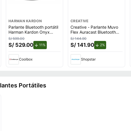
HARMAN KARDON
CREATIVE
Parlante Bluetooth portátil
Creative - Parlante Muvo
Harman Kardon Onyx
Flex Auracast Bluetooth
Studio 9 50W RMS, hasta
5.3 IP67 - Negro
S/ 599.00
S/ 144.90
8h, True Wireless, auxiliar
S/ 529.00
S/ 141.90
de descuento.
de descuento.
11%
2%
3.5 mm, negro
Coolbox
Shopstar
lantes Portátiles