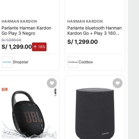
HARMAN KARDON
HARMAN KARDON
Parlante Harman Kardon
Parlante bluetooth Harman
Go Play 3 Negro
Kardon Go + Play 3 160W,
hasta 8 horas, negro
S/ 1,099.00
S/ 1,299.00
S/ 1,299.00
de aumento.
18%
Shopstar
Coolbox