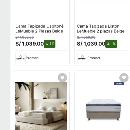
Cama Tapizada Capitoné
Cama Tapizada Listón
LeMueble 2 Plazas Beige
LeMueble 2 plazas Beige
S/ 1,059.00
S/ 1,059.00
S/ 1,039.00
S/ 1,039.00
de descuento.
de descu
1%
1%
Promart
Promart