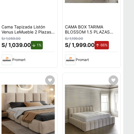
Cama Tapizada Listón
CAMA BOX TARIMA
Venus LeMueble 2 Plazas
BLOSSOM 1.5 PLAZAS
Beige
BEIGE
S/ 1,059.00
S/ 1,199.00
S/ 1,039.00
S/ 1,999.00
.
de descuento.
de aumento.
1%
66%
Promart
Promart