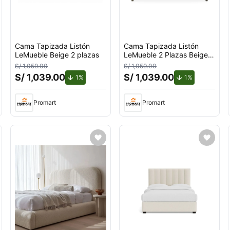
Cama Tapizada Listón
Cama Tapizada Listón
LeMueble Beige 2 plazas
LeMueble 2 Plazas Beige
Claro
S/ 1,059.00
S/ 1,059.00
S/ 1,039.00
S/ 1,039.00
ento.
de descuento.
de descuento
1%
1%
Promart
Promart