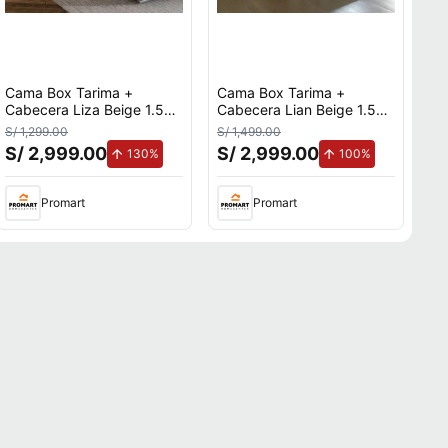
Cama Box Tarima +
Cama Box Tarima +
Cabecera Liza Beige 1.5
Cabecera Lian Beige 1.5
Plazas Decora
Plazas Decora
S/ 1,299.00
S/ 1,499.00
S/ 2,999.00
S/ 2,999.00
de aumento.
de aumento.
130%
100%
Promart
Promart