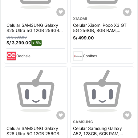
XIAOMI
Celular SAMSUNG Galaxy
Celular Xiaomi Poco X3 GT
S25 Ultra 5G 12GB 256GB
5G 256GB, 8GB RAM,
White Silver
cámara trasera 64MP y
S/ 3,599.00
S/ 499.00
frontal 16MP, 6.6"", negro
S/ 3,299.00
de descuento.
8%
Oechsle
Coolbox
SAMSUNG
Celular SAMSUNG Galaxy
Celular Samsung Galaxy
S26 Ultra 5G 12GB 256GB
A52, 128GB, 6GB RAM,