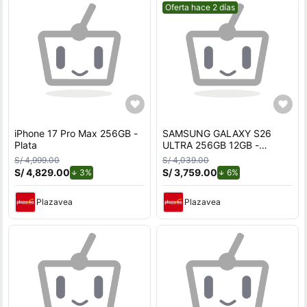
Mejor precio.
Oferta hace 2 días
iPhone 17 Pro Max 256GB -
SAMSUNG GALAXY S26
Plata
ULTRA 256GB 12GB -
BLANCO
S/ 4,999.00
S/ 4,039.00
S/ 4,829.00
de descuento.
S/ 3,759.00
de descuento.
3%
6%
Plazavea
Plazavea