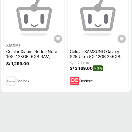
XIAOMI
Celular Xiaomi Redmi Note
Celular SAMSUNG Galaxy
10S, 128GB, 6GB RAM,
S25 Ultra 5G 12GB 256GB
cámara trasera 64MP y
Negro
S/ 3,299.00
S/ 1,299.00
frontal 13MP, 6.43"", blanco
S/ 3,169.00
de descuento.
3%
Coolbox
Oechsle