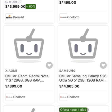
Azul
cámara trasera 64MP y
S/ 9,999.00
S/ 499.00
frontal 32MP, 6.5"",
S/ 3,999.00
de descuento.
60%
Snapdragon, negro
Promart
Coolbox
XIAOMI
SAMSUNG
Celular Xiaomi Redmi Note
Celular Samsung Galaxy S26
11S 128GB, 6GB RAM,
Ultra 5G 512GB, 12GB RAM,
cámara trasera 108MP y
cámara 200MP y frontal
S/ 399.00
S/ 4,665.00
frontal 16MP, 6.43"", gris
12MP, pantalla 6.9"", chip +
eSIM, violeta
Coolbox
Coolbox
Mejor precio.
Oferta hace 4 días