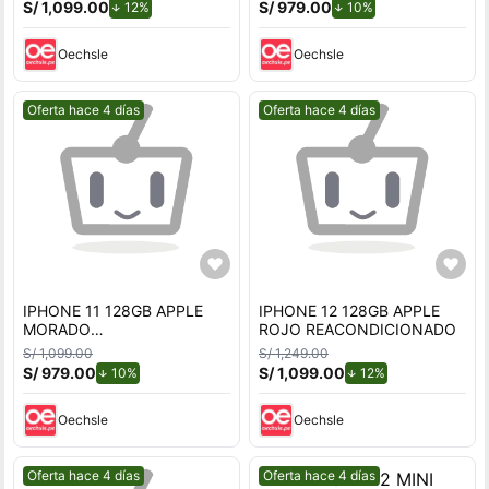
S/ 1,099.00
de descuento.
S/ 979.00
de descuento.
12%
10%
Oechsle
Oechsle
Mejor precio.
Mejor precio.
Oferta hace 4 días
Oferta hace 4 días
IPHONE 11 128GB APPLE
IPHONE 12 128GB APPLE
MORADO
ROJO REACONDICIONADO
REACONDICIONADO
S/ 1,099.00
S/ 1,249.00
S/ 979.00
de descuento.
S/ 1,099.00
de descuento.
10%
12%
Oechsle
Oechsle
Mejor precio.
Mejor precio.
Oferta hace 4 días
Oferta hace 4 días