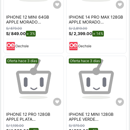
IPHONE 12 MINI 64GB
IPHONE 14 PRO MAX 128GB
APPLE MORADO
APPLE MORADO
REACONDICIONADO
REACONDICIONADO
S/ 879.00
S/ 2,819.00
S/ 849.00
de descuento.
S/ 2,399.00
de descuento.
3%
14%
Oechsle
Oechsle
Mejor precio.
Mejor precio.
Oferta hace 3 días
Oferta hace 3 días
IPHONE 12 PRO 128GB
IPHONE 12 MINI 128GB
APPLE PLATA
APPLE VERDE
REACONDICIONADO
REACONDICIONADO
S/ 1,199.00
S/ 979.00