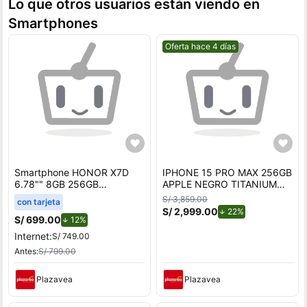
Lo que otros usuarios están viendo en
Smartphones
Mejor precio.
Oferta hace 4 días
Smartphone HONOR X7D
IPHONE 15 PRO MAX 256GB
6.78"" 8GB 256GB
APPLE NEGRO TITANIUM
108MP+2MP Negro
REACONDICIONADO
S/ 3,859.00
con tarjeta
S/ 2,999.00
de descuento.
22%
S/ 699.00
de descuento.
12%
Internet:
S/ 749.00
Antes:
S/ 799.00
Plazavea
Plazavea