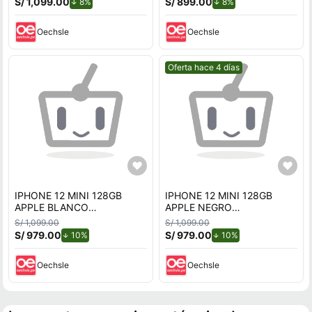
S/ 1,099.00
de descuento.
S/ 899.00
de descuento.
8%
8%
Oechsle
Oechsle
Mejor precio.
Oferta hace 4 días
IPHONE 12 MINI 128GB
IPHONE 12 MINI 128GB
APPLE BLANCO
APPLE NEGRO
REACONDICIONADO
REACONDICIONADO
S/ 1,099.00
S/ 1,099.00
S/ 979.00
de descuento.
S/ 979.00
de descuento.
10%
10%
Oechsle
Oechsle