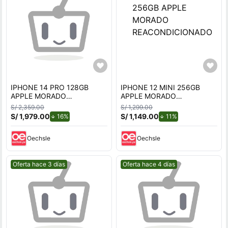
IPHONE 14 PRO 128GB
IPHONE 12 MINI 256GB
APPLE MORADO
APPLE MORADO
REACONDICIONADO
REACONDICIONADO
S/ 2,359.00
S/ 1,299.00
S/ 1,979.00
de descuento.
S/ 1,149.00
de descuento.
16%
11%
Oechsle
Oechsle
Mejor precio.
Mejor precio.
Oferta hace 3 días
Oferta hace 4 días