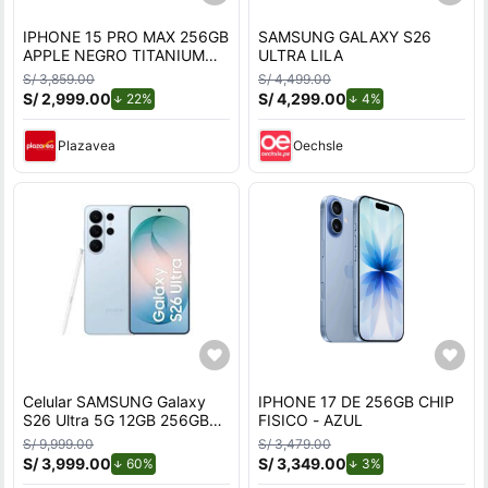
IPHONE 15 PRO MAX 256GB
SAMSUNG GALAXY S26
APPLE NEGRO TITANIUM
ULTRA LILA
REACONDICIONADO
S/ 3,859.00
S/ 4,499.00
S/ 2,999.00
de descuento.
S/ 4,299.00
de descuento.
22%
4%
Plazavea
Oechsle
Celular SAMSUNG Galaxy
IPHONE 17 DE 256GB CHIP
S26 Ultra 5G 12GB 256GB
FISICO - AZUL
Azul
S/ 9,999.00
S/ 3,479.00
S/ 3,999.00
de descuento.
S/ 3,349.00
de descuento.
60%
3%