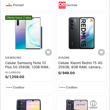
Promart
Oechsle
Mejor precio.
Oferta hace 2 días
SAMSUNG
XIAOMI
Celular Samsung Note 10
Celular Xiaomi Redmi 15 4G
Plus 5G 256GB, 12GB RAM,
256GB, 8GB RAM, cámara
cámara trasera 12MP, frontal
trasera 50 MP y frontal 8MP,
S/ 1,269.00
S/ 949.00
10MP, 6.8"", AuroraGlow
6.9"", negro
S/ 1,259.00
Coolbox
Coolbox