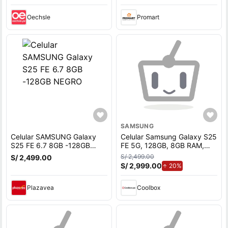
Oechsle
Promart
SAMSUNG
Celular SAMSUNG Galaxy
Celular Samsung Galaxy S25
S25 FE 6.7 8GB -128GB
FE 5G, 128GB, 8GB RAM,
NEGRO
cámara trasera 50MP y
S/ 2,499.00
S/ 2,499.00
frontal 12MP, 6.7'', negro
S/ 2,999.00
de aumento.
20%
Plazavea
Coolbox