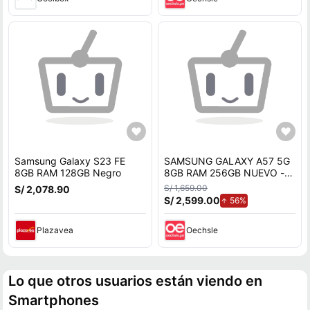
Samsung Galaxy S23 FE
SAMSUNG GALAXY A57 5G
8GB RAM 128GB Negro
8GB RAM 256GB NUEVO -
AZUL MARINO REGISTRADO
S/ 1,659.00
S/ 2,078.90
S/ 2,599.00
de aumento.
56%
Plazavea
Oechsle
Lo que otros usuarios están viendo en
Smartphones