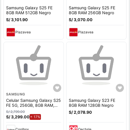
Samsung Galaxy S25 FE
Samsung Galaxy S25 FE
8GB RAM 512GB Negro
8GB RAM 256GB Negro
S/ 3,101.90
S/ 3,070.00
Plazavea
Plazavea
SAMSUNG
Celular Samsung Galaxy S25
Samsung Galaxy S23 FE
FE 5G, 256GB, 8GB RAM,
8GB RAM 128GB Negro
cámara trasera 50MP y
S/ 2,799.00
S/ 2,078.90
frontal 12MP, 6.7'', azul navy
S/ 3,299.00
de aumento.
17%
Coolbox
Oechsle