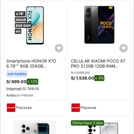
Smartphone HONOR X7D
CELULAR XIAOMI POCO X7
6.78"" 8GB 256GB
PRO 512GB 12GB RAM
108MP+2MP Negro
NEGRO
S/ 1,589.00
con tarjeta
S/ 1,539.00
de descuento.
3%
S/ 699.00
de descuento.
12%
Internet:
S/ 749.00
Antes:
S/ 799.00
Plazavea
Plazavea
Mejor precio.
Oferta hace 3 días