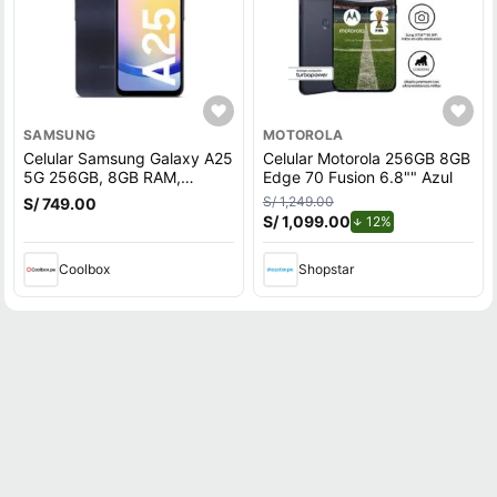
SAMSUNG
MOTOROLA
Celular Samsung Galaxy A25
Celular Motorola 256GB 8GB
5G 256GB, 8GB RAM,
Edge 70 Fusion 6.8"" Azul
cámara trasera 50MP y
S/ 1,249.00
S/ 749.00
frontal 13MP, 6.5"", negro
S/ 1,099.00
de descuento.
12%
Coolbox
Shopstar