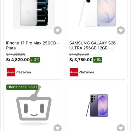
iPhone 17 Pro Max 256GB -
SAMSUNG GALAXY S26
Plata
ULTRA 256GB 12GB -
BLANCO
S/ 4,999.00
S/ 4,039.00
S/ 4,829.00
de descuento.
S/ 3,759.00
de descuento.
3%
6%
Plazavea
Plazavea
Mejor precio.
Oferta hace 5 días