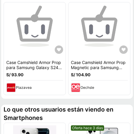
Case Camshield Armor Prop
Case Camshield Armor Prop
para Samsung Galaxy S24
Magnetic para Samsung
Ultra - Negro
Galaxy S25 Ultra - NEGRO
S/ 93.90
S/ 104.90
Plazavea
Oechsle
Lo que otros usuarios están viendo en
Smartphones
Mejor precio.
Oferta hace 3 días