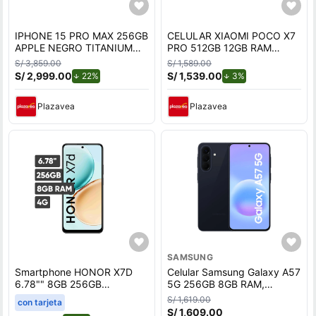
IPHONE 15 PRO MAX 256GB
CELULAR XIAOMI POCO X7
APPLE NEGRO TITANIUM
PRO 512GB 12GB RAM
REACONDICIONADO
NEGRO
S/ 3,859.00
S/ 1,589.00
S/ 2,999.00
de descuento.
S/ 1,539.00
de descuento.
22%
3%
Plazavea
Plazavea
SAMSUNG
Smartphone HONOR X7D
Celular Samsung Galaxy A57
6.78"" 8GB 256GB
5G 256GB 8GB RAM,
108MP+2MP Negro
cámara trasera 50MP y
S/ 1,619.00
con tarjeta
frontal 12MP, 6.7"", azul
S/ 1,609.00