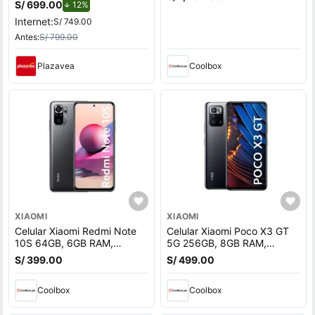
oscuro
S/ 699.00
de descuento.
12%
Internet:
S/ 749.00
Antes:
S/ 799.00
Plazavea
Coolbox
XIAOMI
XIAOMI
Celular Xiaomi Redmi Note
Celular Xiaomi Poco X3 GT
10S 64GB, 6GB RAM,
5G 256GB, 8GB RAM,
cámara trasera 64MP y
cámara trasera 64MP y
S/ 399.00
S/ 499.00
frontal 13MP, 6.43"", gris
frontal 16MP, 6.6"", negro
Coolbox
Coolbox