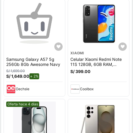
XIAOMI
Samsung Galaxy A57 5g
Celular Xiaomi Redmi Note
256Gb 8Gb Awesome Navy
11S 128GB, 6GB RAM,
cámara trasera 108MP y
S/ 1,699.00
S/ 399.00
frontal 16MP, 6.43"", gris
S/ 1,649.00
de descuento.
2%
Oechsle
Coolbox
Mejor precio.
Oferta hace 4 días