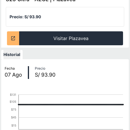
Precio:
S/ 93.90
Visitar Plazavea
Historial
Historial de precios
Fecha
Precio
07
Ago
S/ 93.90
$131
$105
$75
$45
$15