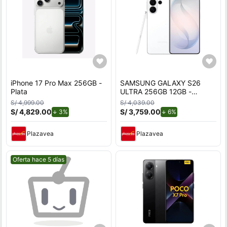
iPhone 17 Pro Max 256GB -
SAMSUNG GALAXY S26
Plata
ULTRA 256GB 12GB -
BLANCO
S/ 4,999.00
S/ 4,039.00
S/ 4,829.00
de descuento.
S/ 3,759.00
de descuento.
3%
6%
Plazavea
Plazavea
Mejor precio.
Oferta hace 5 días