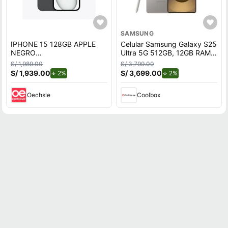
SAMSUNG
IPHONE 15 128GB APPLE
Celular Samsung Galaxy S25
NEGRO
Ultra 5G 512GB, 12GB RAM,
REACONDICIONADO
cámara trasera 200MP y
S/ 1,989.00
S/ 3,799.00
frontal 12MP, pantalla 6.9"",
S/ 1,939.00
de descuento.
S/ 3,699.00
de descuento.
2%
2%
titanium gray
Oechsle
Coolbox