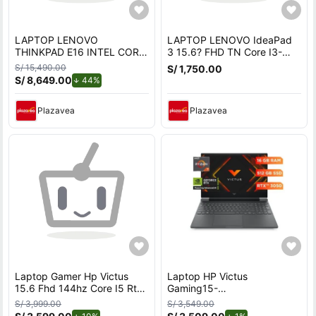
LAPTOP LENOVO
LAPTOP LENOVO IdeaPad
THINKPAD E16 INTEL CORE
3 15.6? FHD TN Core I3-
ULTRA 7 255H Ram 32 GB
1215U 4.40GHz 6 Núcleos
S/ 15,490.00
S/ 1,750.00
SSD 1TB -21SS000KLM
8GB DDR4 512GB SSD
S/ 8,649.00
de descuento.
44%
FREEDOS
Plazavea
Plazavea
Laptop Gamer Hp Victus
Laptop HP Victus
15.6 Fhd 144hz Core I5 Rtx
Gaming15-
4050 16gb
fb3020la, 15.6"", AMD
S/ 3,999.00
S/ 3,549.00
Ryzen™ 7, 16GB RAM, 512GB
de descuento.
de descuento.