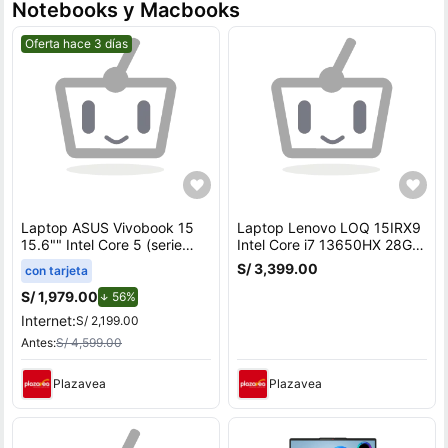
Notebooks y Macbooks
Mejor precio.
Oferta hace 3 días
Laptop ASUS Vivobook 15
Laptop Lenovo LOQ 15IRX9
15.6"" Intel Core 5 (serie
Intel Core i7 13650HX 28GB
100) 8GB 512GB SSD
RAM 512GB SSD 6GB RTX
S/ 3,399.00
con tarjeta
X1504VA-BQ4451W
3050 15.6 FHD
83DV00FHLM28
S/ 1,979.00
de descuento.
56%
Internet:
S/ 2,199.00
Antes:
S/ 4,599.00
Plazavea
Plazavea