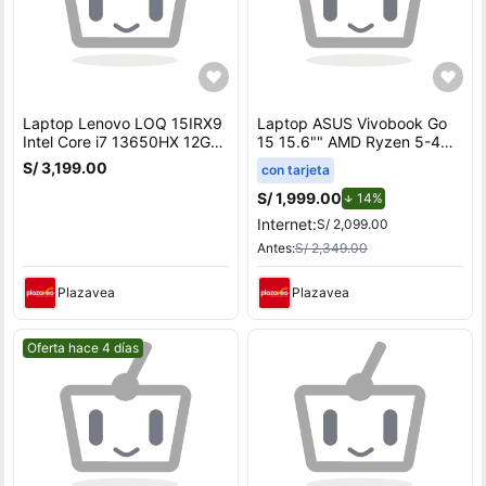
Laptop Lenovo LOQ 15IRX9
Laptop ASUS Vivobook Go
Intel Core i7 13650HX 12GB
15 15.6"" AMD Ryzen 5-40
RAM 512GB SSD 6GB RTX
16GB 512GB SSD (con
S/ 3,199.00
con tarjeta
3050 15.6 FHD
Mochila) E1504FA-
83DV00FHLM
BQ2935W
S/ 1,999.00
de descuento.
14%
Internet:
S/ 2,099.00
Antes:
S/ 2,349.00
Plazavea
Plazavea
Mejor precio.
Oferta hace 4 días