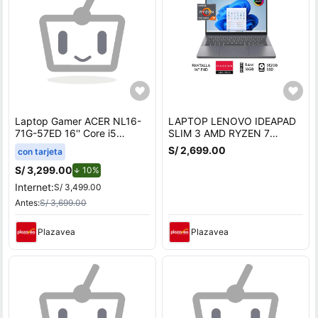
Laptop Gamer ACER NL16-
LAPTOP LENOVO IDEAPAD
71G-57ED 16'' Core i5
SLIM 3 AMD RYZEN 7
13420H 16GB 512GB SSD
7735HS RAM 16GB SSD
S/ 2,699.00
con tarjeta
RTX 4050 6GB
512GB 14 OLED FHD GRIS
S/ 3,299.00
de descuento.
10%
Internet:
S/ 3,499.00
Antes:
S/ 3,699.00
Plazavea
Plazavea