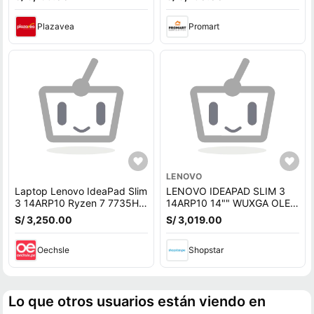
WUXGA OLED
OLED 83K600EPLM
Plazavea
Promart
LENOVO
Laptop Lenovo IdeaPad Slim
LENOVO IDEAPAD SLIM 3
3 14ARP10 Ryzen 7 7735HS
14ARP10 14"" WUXGA OLED
16GB 512GB SSD 14 WUXGA
RYZEN 7 7735HS 16GB
S/ 3,250.00
S/ 3,019.00
OLED 83K600EPLM
512GB SSD
Oechsle
Shopstar
Lo que otros usuarios están viendo en