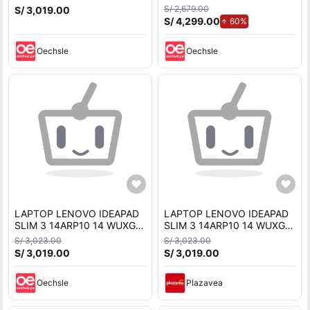
OLED AMD Ryzen 7 7735HS
7735hs 16gb 512gb Ssd
S/ 2,679.00
S/ 3,019.00
16GB 512GB SSD FreeDOS
Oled Freedos
S/ 4,299.00
de aumento.
60%
Oechsle
Oechsle
LAPTOP LENOVO IDEAPAD
LAPTOP LENOVO IDEAPAD
SLIM 3 14ARP10 14 WUXGA
SLIM 3 14ARP10 14 WUXGA
OLED AMD Ryzen 7 7735HS
OLED AMD Ryzen 7 7735HS
S/ 3,023.00
S/ 3,023.00
16GB 512GB SSD M.2
16GB 512GB SSD M.2
S/ 3,019.00
S/ 3,019.00
Oechsle
Plazavea