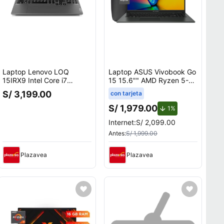
Laptop Lenovo LOQ
Laptop ASUS Vivobook Go
15IRX9 Intel Core i7
15 15.6"" AMD Ryzen 5-40
13650HX 12GB RAM
16GB 512GB SSD (con
S/ 3,199.00
con tarjeta
512GB SSD 6GB RTX 3050
Mochila) E1504FA-
15.6 FHD 83DV00FHLM
BQ2935W
S/ 1,979.00
o.
de descuento.
1%
Internet:
S/ 2,099.00
Antes:
S/ 1,999.00
Plazavea
Plazavea