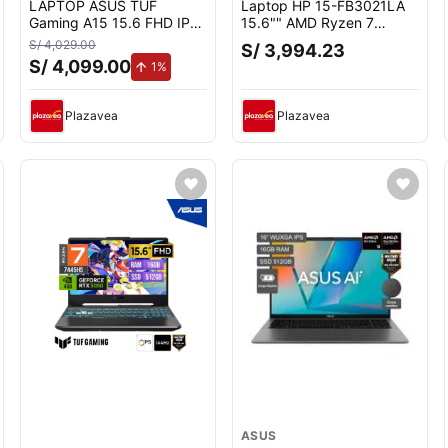
LAPTOP ASUS TUF
Laptop HP 15-FB3021LA
Gaming A15 15.6 FHD IPS
15.6"" AMD Ryzen 7
Ryzen 7 7445HS 16GB
7445HS 16GB 512GB SSD
S/ 4,029.00
S/ 3,994.23
DDR5 512GB SSD RTX
S/ 4,099.00
uento.
de aumento.
1%
3050 4GB FreeDOS
Plazavea
Plazavea
ASUS