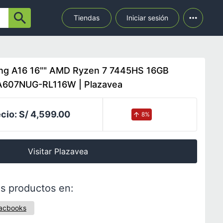
Tiendas
Iniciar sesión
ng A16 16"" AMD Ryzen 7 7445HS 16GB
607NUG-RL116W | Plazavea
cio:
S/ 4,599.00
8
%
Visitar Plazavea
s productos en:
acbooks