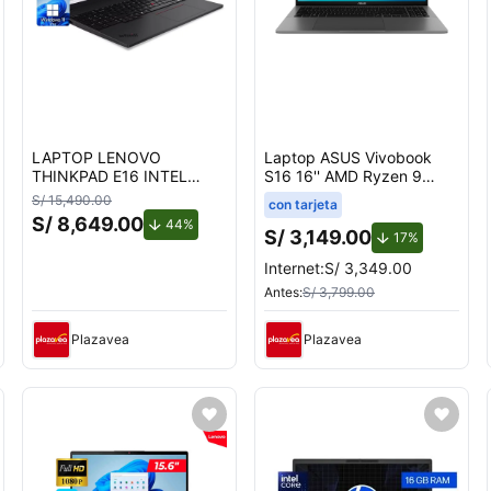
LAPTOP LENOVO
Laptop ASUS Vivobook
THINKPAD E16 INTEL
S16 16'' AMD Ryzen 9
CORE ULTRA 7 255H Ram
(serie 200) 16GB 512GB
S/ 15,490.00
con tarjeta
32 GB SSD 1TB
SSD M3607HA-RP082W
S/ 8,649.00
de descuento.
44%
-21SS000KLM
S/ 3,149.00
uento.
de descuent
17%
Internet:
S/ 3,349.00
Antes:
S/ 3,799.00
Plazavea
Plazavea