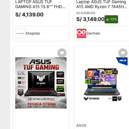
LAPTOP ASUS TUF
Laptop ASUS TUF Gaming
GAMING A15 15.6"" FHD
A15 AMD Ryzen 7 7445HS
IPS AMD Ryzen 7 7445HS
512GB SSD 8GB RAM
S/ 3,599.00
S/ 4,139.00
Hasta 4.7GHz 16GB DDR5
15.6"" RTX 3050
S/ 3,149.00
de desc
12%
512GB SSD GeForce
Shopstar
Oechsle
ASUS