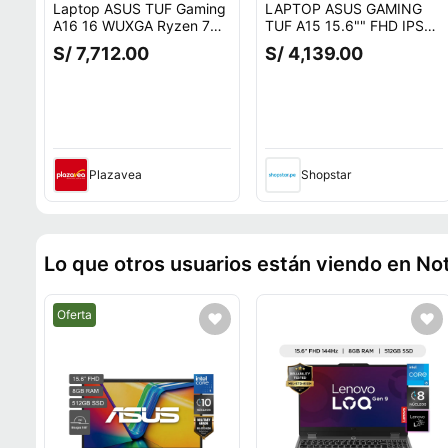
Laptop ASUS TUF Gaming
LAPTOP ASUS GAMING
A16 16 WUXGA Ryzen 7
TUF A15 15.6"" FHD IPS
260 16GB RAM 512GB SSD
Ryzen 7 7445HS 16GB
S/ 7,712.00
S/ 4,139.00
RTX 5060 W11 FA608UM-
DDR5 512GB GEFORCE
RV069W
RTX 3050 4GB FreeDOS
Plazavea
Shopstar
Lo que otros usuarios están viendo en N
Mejor precio.
Oferta