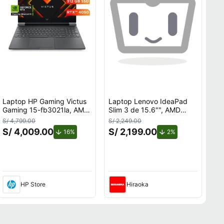
Laptop HP Gaming Victus
Laptop Lenovo IdeaPad
Gaming 15-fb3021la, AMD
Slim 3 de 15.6"", AMD
Ryzen 7, 16 GB GPU
Ryzen 5 7520U, 16GB
S/ 4,799.00
S/ 2,249.00
NVIDIA® GeForce RTX™
RAM, disco sólido de
S/ 4,009.00
S/ 2,199.00
de descuento.
de descuento.
16%
2%
4050, 512 GB SSD, 15.6,
512GB, modelo
FHD Windows 11 Home
82XQ00LYLM + Maletín
HP Store
Hiraoka