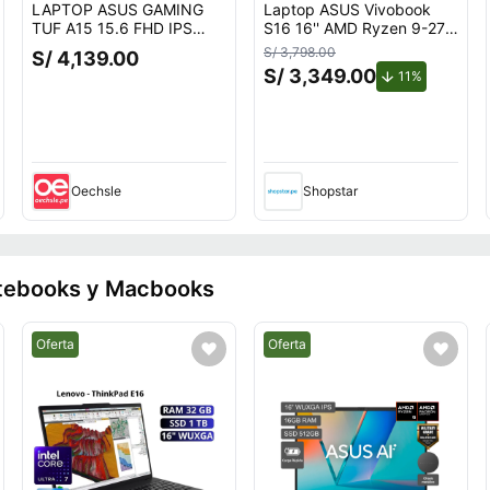
LAPTOP ASUS GAMING
Laptop ASUS Vivobook
TUF A15 15.6 FHD IPS
S16 16'' AMD Ryzen 9-270
Ryzen 7 7445HS 16GB
16GB 512GB SSD
S/ 3,798.00
S/ 4,139.00
512GB GEFORCE RTX
S/ 3,349.00
de descuen
11%
3050 4GB FreeDOS
Oechsle
Shopstar
otebooks y Macbooks
Mejor precio.
Mejor precio.
Oferta
Oferta