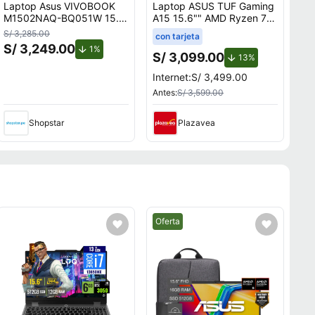
Laptop Asus VIVOBOOK
Laptop ASUS TUF Gaming
M1502NAQ-BQ051W 15.6
A15 15.6"" AMD Ryzen 7
"" AMD Ryzen 7 512GB
(7000 series) 512GB SSD
S/ 3,285.00
con tarjeta
SSD 16GB
8GB RTX3050 A506NCG-
S/ 3,249.00
to.
de descuento.
1%
HN187W
S/ 3,099.00
de descuento.
13%
Internet:
S/ 3,499.00
Antes:
S/ 3,599.00
Shopstar
Plazavea
Mejor precio.
Oferta