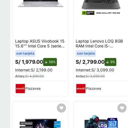
Laptop ASUS Vivobook 15
Laptop Lenovo LOQ 8GB
15.6"" Intel Core 5 (serie
RAM Intel Core i5-
100) 8GB 512GB SSD
12450HX
con tarjeta
con tarjeta
X1504VA-BQ4451W
S/ 1,979.00
S/ 2,799.00
de descuento.
de desc
56%
9%
Internet:
S/ 2,199.00
Internet:
S/ 3,099.00
Antes:
S/ 4,599.00
Antes:
S/ 3,099.00
Plazavea
Plazavea