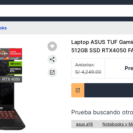
oks
Laptop ASUS TUF Gami
512GB SSD RTX4050 FA
Anterior:
Pre
S/ 4,249.00
Prueba buscando otro
asus a16
Notebooks y M