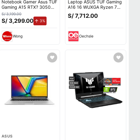
Notebook Gamer Asus TUF
Laptop ASUS TUF Gaming
Gaming A15 RTX? 3050
A16 16 WUXGA Ryzen 7
FA506NCG-HN187W
260 16GB RAM 512GB SSD
S/ 3,199.00
S/ 7,712.00
15.6"" FHD AMD Ryzen 7-
RTX 5060 W11 FA608UM-
S/ 3,299.00
de aumento.
3%
7445HS 512GB SSD 8GB
RV069W
Wong
Oechsle
ASUS