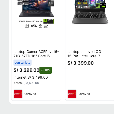
Laptop Gamer ACER NL16-
Laptop Lenovo LOQ
71G-57ED 16'' Core i5
15IRX9 Intel Core i7
13420H 16GB 512GB SSD
13650HX 28GB RAM
S/ 3,399.00
con tarjeta
RTX 4050 6GB
512GB SSD 6GB RTX 3050
15.6 FHD 83DV00FHLM28
S/ 3,299.00
de descuento.
10%
Internet:
S/ 3,499.00
Antes:
S/ 3,699.00
Plazavea
Plazavea