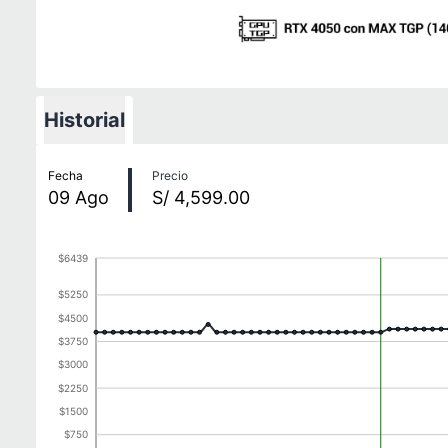
Historial
Historial de precios
Fecha
Precio
09
Ago
S/ 4,599.00
$6439
$5250
$4500
$3750
$3000
$2250
$1500
$750