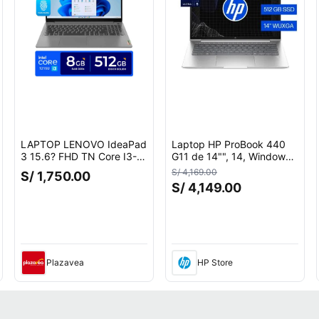
LAPTOP LENOVO IdeaPad
Laptop HP ProBook 440
3 15.6? FHD TN Core I3-
G11 de 14"", 14, Windows
1215U 4.40GHz 6 Núcleos
11 Pro, Intel Core Ultra 5,
S/ 4,169.00
S/ 1,750.00
8GB DDR4 512GB SSD
16 GB RAM, 512 GB SSD,
S/ 4,149.00
FREEDOS
A24Z2LT
Plazavea
HP Store