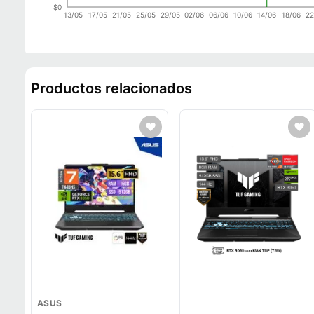
$0
13/05
17/05
21/05
25/05
29/05
02/06
06/06
10/06
14/06
18/06
22
Productos relacionados
ASUS