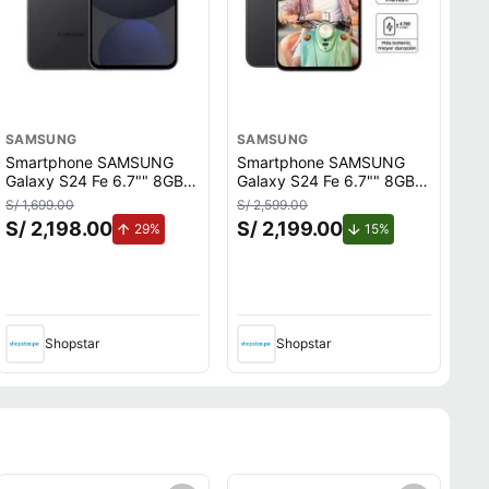
SAMSUNG
SAMSUNG
Smartphone SAMSUNG
Smartphone SAMSUNG
Galaxy S24 Fe 6.7"" 8GB
Galaxy S24 Fe 6.7"" 8GB
128GB 50MP + 12MP +
128GB 50MP + 12MP +
S/ 1,699.00
S/ 2,599.00
8MP Negro
8MP Graphite
S/ 2,198.00
S/ 2,199.00
.
de aumento.
de descuento.
29%
15%
Shopstar
Shopstar