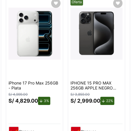
Mejor precio.
Oferta
iPhone 17 Pro Max 256GB
IPHONE 15 PRO MAX
- Plata
256GB APPLE NEGRO
TITANIUM
S/ 4,999.00
S/ 3,859.00
REACONDICIONADO
S/ 4,829.00
S/ 2,999.00
uento.
de descuento.
de descuen
3%
22%