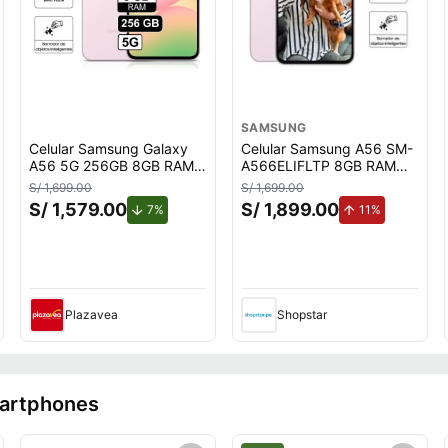
SAMSUNG
Celular Samsung Galaxy
Celular Samsung A56 SM-
A56 5G 256GB 8GB RAM
A566ELIFLTP 8GB RAM
cámara principal 50MP
256GB 6.7"" Light Pink
S/ 1,699.00
S/ 1,699.00
frontal 12MP 67 Rosado
S/ 1,579.00
S/ 1,899.00
de descuento.
de aumento
7%
11%
uento.
Plazavea
Shopstar
martphones