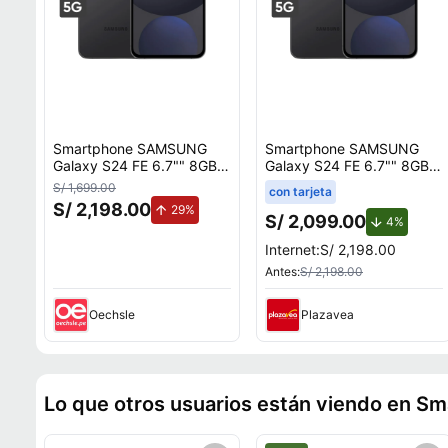
Smartphone SAMSUNG
Smartphone SAMSUNG
Galaxy S24 FE 6.7"" 8GB
Galaxy S24 FE 6.7"" 8GB
128GB 50MP + 12MP +
128GB 50MP + 12MP +
S/ 1,699.00
con tarjeta
8MP Negro
8MP Negro
S/ 2,198.00
de aumento.
29%
S/ 2,099.00
de desc
4%
Internet:
S/ 2,198.00
Antes:
S/ 2,198.00
Oechsle
Plazavea
Lo que otros usuarios están viendo en S