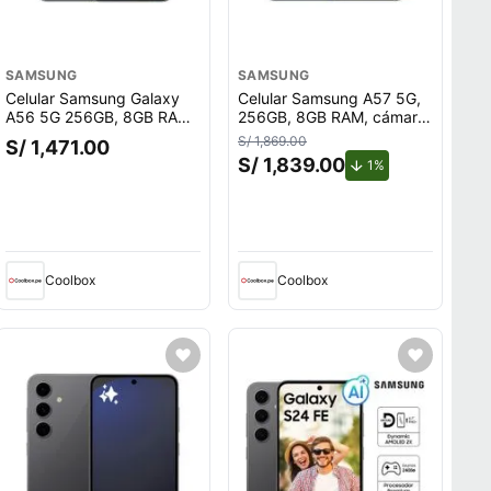
SAMSUNG
SAMSUNG
Celular Samsung Galaxy
Celular Samsung A57 5G,
A56 5G 256GB, 8GB RAM,
256GB, 8GB RAM, cámara
cámara 50MP y frontal
trasera 50MP+12MP+5MP,
S/ 1,869.00
S/ 1,471.00
12MP, pantalla 6.7"", chip
frontal 12MP, 6.7"", dark
S/ 1,839.00
.
de descuento.
1%
+ eSIM, gris
blue
Coolbox
Coolbox