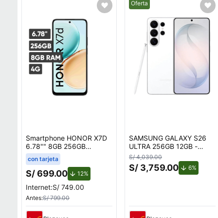
Mejor precio.
Oferta
Smartphone HONOR X7D
SAMSUNG GALAXY S26
6.78"" 8GB 256GB
ULTRA 256GB 12GB -
108MP+2MP Negro
BLANCO
S/ 4,039.00
con tarjeta
S/ 3,759.00
de desc
6%
S/ 699.00
de descuento.
12%
Internet:
S/ 749.00
Antes:
S/ 799.00