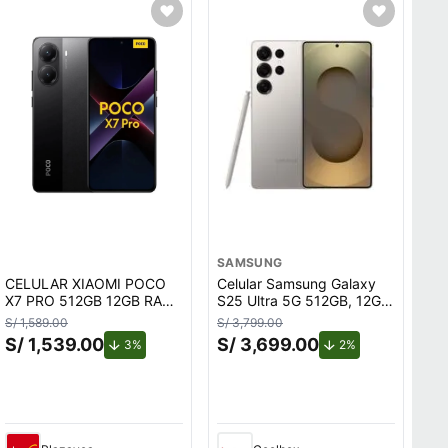
SAMSUNG
CELULAR XIAOMI POCO
Celular Samsung Galaxy
X7 PRO 512GB 12GB RAM
S25 Ultra 5G 512GB, 12GB
NEGRO
RAM, cámara trasera
S/ 1,589.00
S/ 3,799.00
200MP y frontal 12MP,
S/ 1,539.00
S/ 3,699.00
to.
de descuento.
de descuento.
3%
2%
pantalla 6.9"", titanium
gray