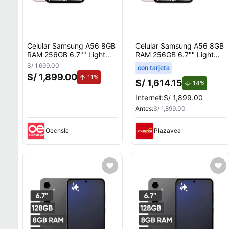
Celular Samsung A56 8GB
Celular Samsung A56 8GB
RAM 256GB 6.7"" Light
RAM 256GB 6.7"" Light
Pink
Pink
S/ 1,699.00
con tarjeta
S/ 1,899.00
de aumento.
11%
S/ 1,614.15
de desc
14%
Internet:
S/ 1,899.00
Antes:
S/ 1,899.00
Oechsle
Plazavea