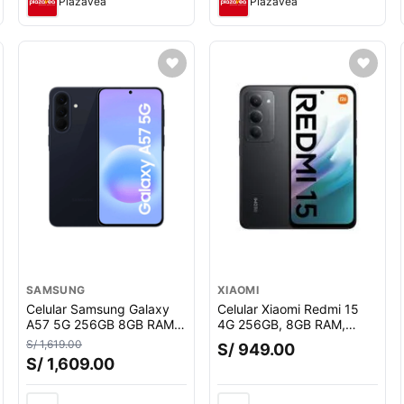
Plazavea
Plazavea
SAMSUNG
XIAOMI
Celular Samsung Galaxy
Celular Xiaomi Redmi 15
A57 5G 256GB 8GB RAM,
4G 256GB, 8GB RAM,
cámara trasera 50MP y
cámara trasera 50 MP y
S/ 1,619.00
S/ 949.00
frontal 12MP, 6.7"", azul
frontal 8MP, 6.9"", negro
S/ 1,609.00
oscuro