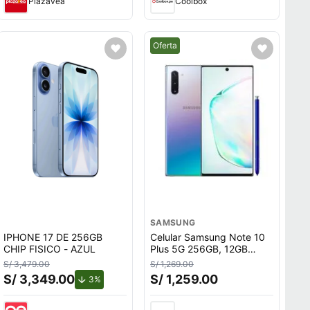
Plazavea
Coolbox
Mejor precio.
Oferta
SAMSUNG
IPHONE 17 DE 256GB
Celular Samsung Note 10
CHIP FISICO - AZUL
Plus 5G 256GB, 12GB
RAM, cámara trasera
S/ 3,479.00
S/ 1,269.00
12MP, frontal 10MP, 6.8"",
S/ 3,349.00
S/ 1,259.00
de descuento.
3%
AuroraGlow