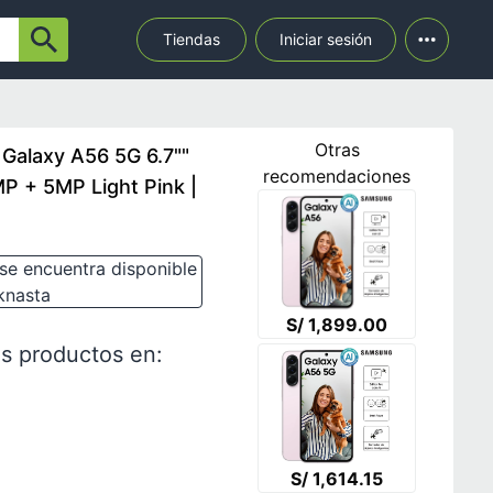
Tiendas
Iniciar sesión
Otras
alaxy A56 5G 6.7""
recomendaciones
 + 5MP Light Pink |
se encuentra disponible
knasta
S/ 1,899.00
s productos en:
S/ 1,614.15