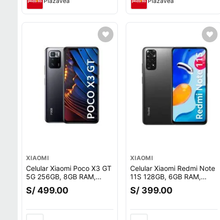
Plazavea
Plazavea
XIAOMI
XIAOMI
Celular Xiaomi Poco X3 GT
Celular Xiaomi Redmi Note
5G 256GB, 8GB RAM,
11S 128GB, 6GB RAM,
cámara trasera 64MP y
cámara trasera 108MP y
S/ 499.00
S/ 399.00
frontal 16MP, 6.6"", negro
frontal 16MP, 6.43"", gris