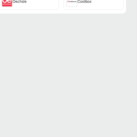
Oechsle
Coolbox