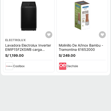
ELECTROLUX
Lavadora Electrolux Inverter
Molinillo De A/Inox Bambu -
EWIP15F2XSWB carga
Tramontina 61652000
superior, capacidad 15 kg,
S/ 1,199.00
S/ 249.00
negro
Coolbox
Oechsle