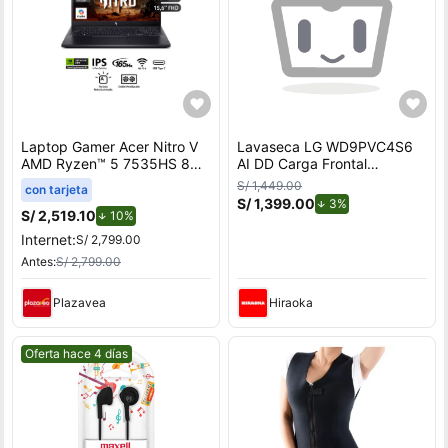
Laptop Gamer Acer Nitro V
Lavaseca LG WD9PVC4S6
AMD Ryzen™ 5 7535HS 8GB
AI DD Carga Frontal
RAM 512GB SSD 15.6"" RTX
9kg/5kg
S/ 1,449.00
con tarjeta
3050
S/ 1,399.00
de descuento.
3%
S/ 2,519.10
de descuento.
10%
Internet:
S/ 2,799.00
Antes:
S/ 2,799.00
Plazavea
Hiraoka
Mejor precio.
Oferta hace 4 días