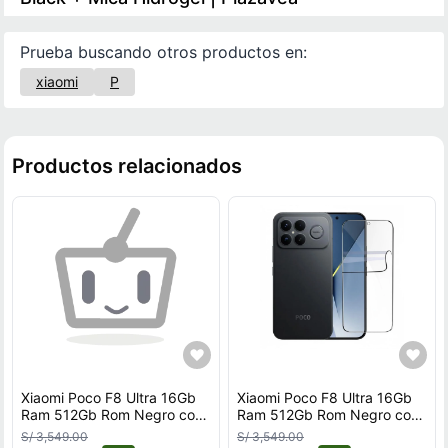
Prueba buscando otros productos en:
xiaomi
P
Productos relacionados
Xiaomi Poco F8 Ultra 16Gb
Xiaomi Poco F8 Ultra 16Gb
Ram 512Gb Rom Negro con
Ram 512Gb Rom Negro con
Mica Hidrogel REGISTRADO
Mica Hidrogel REGISTRADO
S/ 3,549.00
S/ 3,549.00