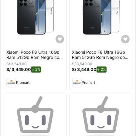
Xiaomi Poco F8 Ultra 16Gb
Xiaomi Poco F8 Ultra 16Gb
Ram 512Gb Rom Negro con
Ram 512Gb Rom Negro con
Mica Hidrogel REGISTRADO
Mica Hidrogel REGISTRADO
S/ 3,549.00
S/ 3,549.00
S/ 3,449.00
de descuento.
S/ 3,449.00
de descuento.
2%
2%
Promart
Promart