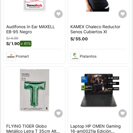
Audífonos In Ear MAXELL
KAMEX Chaleco Reductor
EB-95 Negro
Senos Cubiertos Xl
S/ 4.90
S/ 55.00
S/ 1.90
de descuento.
61%
Promart
Platanitos
FLYING TIGER Globo
Laptop HP OMEN Gaming
Metálico Letra T 35cm Alt
16-am0021la Edición