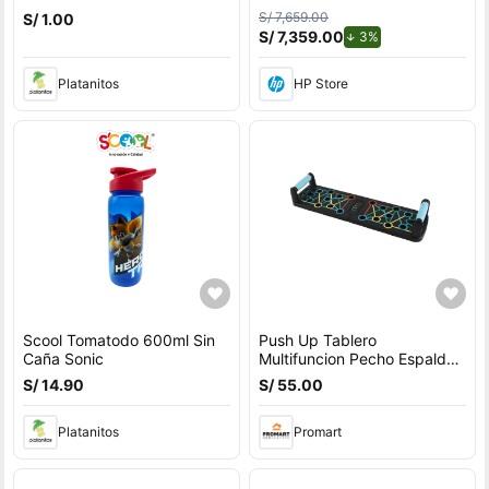
P/Cumple 3014370
League of Legends, Intel
S/ 7,659.00
S/ 1.00
Core i7, 16 GB RAM, GPU
S/ 7,359.00
de descuento.
3%
NVIDIA GeForce RTX™ 5060
, 1 TB SSD, 16"" a 240 Hz,
Platanitos
HP Store
Windows 11 Home con
teclado en Inglés
Scool Tomatodo 600ml Sin
Push Up Tablero
Caña Sonic
Multifuncion Pecho Espalda
Hombros Triceps
S/ 14.90
S/ 55.00
Platanitos
Promart