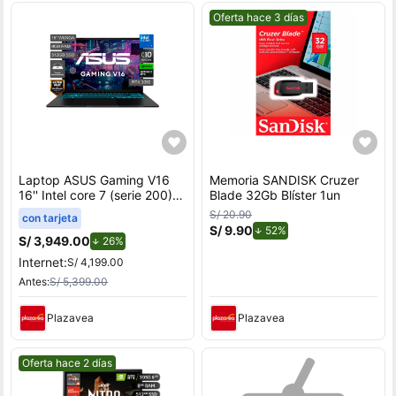
Mejor precio.
Oferta hace 3 días
Laptop ASUS Gaming V16
Memoria SANDISK Cruzer
16'' Intel core 7 (serie 200)
Blade 32Gb Blíster 1un
8GB 512GB SSD RTX3050
S/ 20.90
con tarjeta
V3607VJ-TK286W
S/ 9.90
de descuento.
52%
S/ 3,949.00
de descuento.
26%
Internet:
S/ 4,199.00
Antes:
S/ 5,399.00
Plazavea
Plazavea
Mejor precio.
Oferta hace 2 días