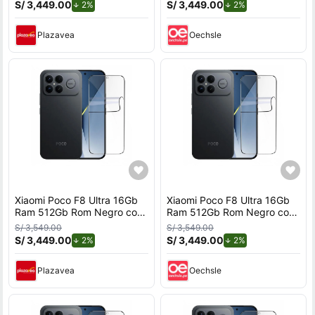
S/ 3,449.00
de descuento.
S/ 3,449.00
de descuento.
2%
2%
Plazavea
Oechsle
Xiaomi Poco F8 Ultra 16Gb
Xiaomi Poco F8 Ultra 16Gb
Ram 512Gb Rom Negro con
Ram 512Gb Rom Negro con
Mica Hidrogel REGISTRADO
Mica Hidrogel REGISTRADO
S/ 3,549.00
S/ 3,549.00
S/ 3,449.00
de descuento.
S/ 3,449.00
de descuento.
2%
2%
Plazavea
Oechsle