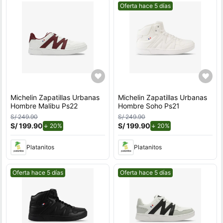
Mejor precio.
Oferta hace 5 días
Michelin Zapatillas Urbanas
Michelin Zapatillas Urbanas
Hombre Malibu Ps22
Hombre Soho Ps21
S/ 249.90
S/ 249.90
S/ 199.90
de descuento.
S/ 199.90
de descuento.
20%
20%
Platanitos
Platanitos
Mejor precio.
Mejor precio.
Oferta hace 5 días
Oferta hace 5 días