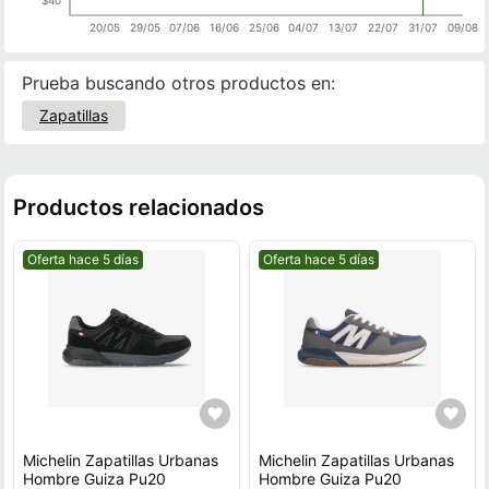
20/05
29/05
07/06
16/06
25/06
04/07
13/07
22/07
31/07
09/08
Prueba buscando otros productos en:
Zapatillas
Productos relacionados
Mejor precio.
Mejor precio.
Oferta hace 5 días
Oferta hace 5 días
Michelin Zapatillas Urbanas
Michelin Zapatillas Urbanas
Hombre Guiza Pu20
Hombre Guiza Pu20