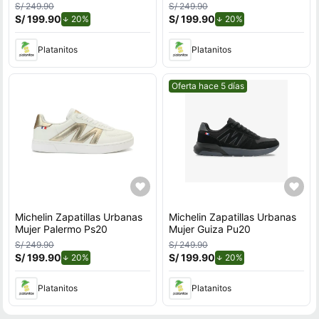
S/ 249.90
S/ 249.90
S/ 199.90
de descuento.
S/ 199.90
de descuento.
20%
20%
Platanitos
Platanitos
Mejor precio.
Oferta hace 5 días
Michelin Zapatillas Urbanas
Michelin Zapatillas Urbanas
Mujer Palermo Ps20
Mujer Guiza Pu20
S/ 249.90
S/ 249.90
S/ 199.90
de descuento.
S/ 199.90
de descuento.
20%
20%
Platanitos
Platanitos