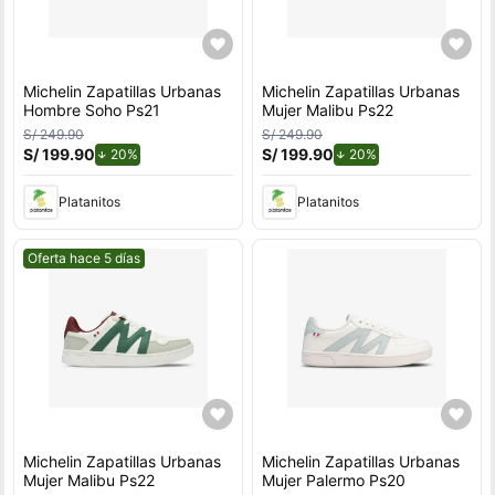
Michelin Zapatillas Urbanas
Michelin Zapatillas Urbanas
Hombre Soho Ps21
Mujer Malibu Ps22
S/ 249.90
S/ 249.90
S/ 199.90
de descuento.
S/ 199.90
de descuento.
20%
20%
Platanitos
Platanitos
Mejor precio.
Oferta hace 5 días
Michelin Zapatillas Urbanas
Michelin Zapatillas Urbanas
Mujer Malibu Ps22
Mujer Palermo Ps20