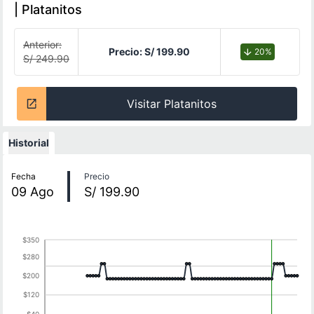
| Platanitos
Anterior:
Precio:
S/ 199.90
20%
S/ 249.90
Visitar Platanitos
Historial
Historial de precios
Fecha
Precio
09
Ago
S/ 199.90
$350
$280
$200
$120
$40