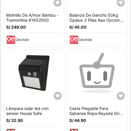
Molinillo De A/Inox Bambu -
Balanza De Gancho 50kg
Tramontina 61652000
Opalux 2 Pilas Aaa Opcion
Hold Cjx OP-607
S/ 249.00
S/ 45.00
Oechsle
Oechsle
Lámpara solar led con
Cesta Plegable Para
sensor House Safe
Sabanas Ropa Rayada Gris
603GR02
S/ 32.90
S/ 44.90