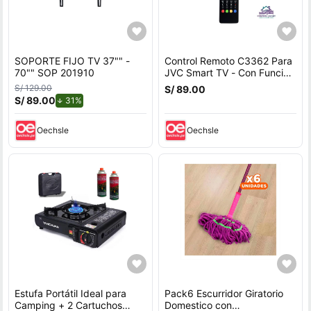
SOPORTE FIJO TV 37"" -
Control Remoto C3362 Para
70"" SOP 201910
JVC Smart TV - Con Función
De Voz
S/ 129.00
S/ 89.00
S/ 89.00
de descuento.
31%
Oechsle
Oechsle
Estufa Portátil Ideal para
Pack6 Escurridor Giratorio
Camping + 2 Cartuchos
Domestico con