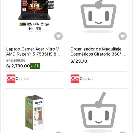
Laptop Gamer Acer Nitro V
Organizador de Maquillaje
AMD Ryzen™ 5 7535HS 8GB
Cosméticos Giratorio 360°
RAM 512GB SSD 15.6"" RTX
Ajustable Blanco
S/ 2,899.00
S/ 23.70
3050.
S/ 2,799.00
de descuento.
3%
Oechsle
Oechsle