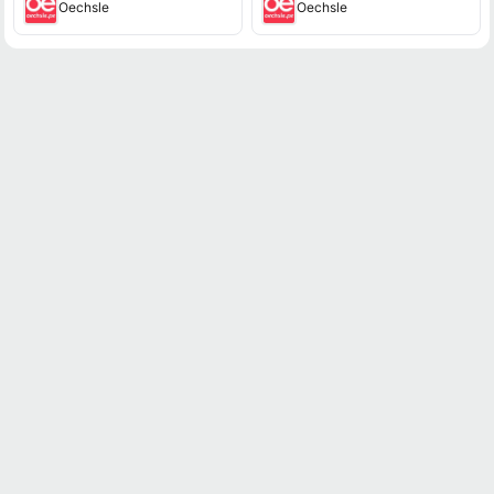
Oechsle
Oechsle