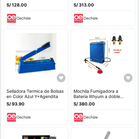
485ml
Autoexprimidor Y+Regalo
S/ 128.00
S/ 313.00
Sticker
Oechsle
Oechsle
Selladora Termica de Bolsas
Mochila Fumigadora a
en Color Azul Y+Agendita
Bateria lithyum a doble
bomba
S/ 93.90
S/ 380.00
Oechsle
Oechsle