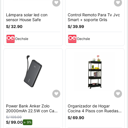
Lámpara solar led con
Control Remoto Para Tv Jvc
sensor House Safe
Smart + soporte Griis
S/ 32.90
S/ 39.99
Oechsle
Oechsle
Power Bank Anker Zolo
Organizador de Hogar
20000mAh 22.5W con Cable
Cocina 4 Pisos con Ruedas
USB-C Integrado Negro
Negro Verdulero Frutero
S/ 109.00
S/ 69.90
S/ 99.00
de descuento.
9%