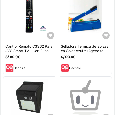
Control Remoto C3362 Para
Selladora Termica de Bolsas
JVC Smart TV - Con Función
en Color Azul Y+Agendita
De Voz
S/ 89.00
S/ 93.90
Oechsle
Oechsle