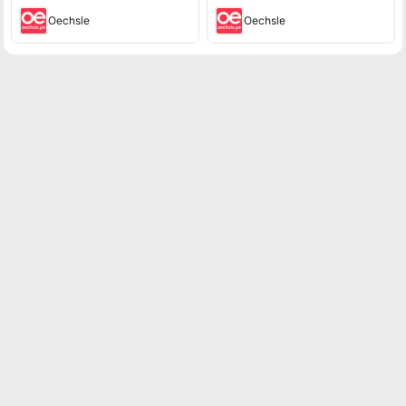
Oechsle
Oechsle