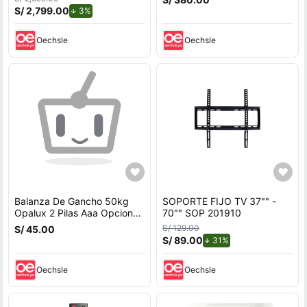
3050.
S/ 2,799.00
de descuento.
3%
Oechsle
Oechsle
Balanza De Gancho 50kg
SOPORTE FIJO TV 37"" -
Opalux 2 Pilas Aaa Opcion
70"" SOP 201910
Hold Cjx OP-607
S/ 129.00
S/ 45.00
S/ 89.00
de descuento.
31%
Oechsle
Oechsle