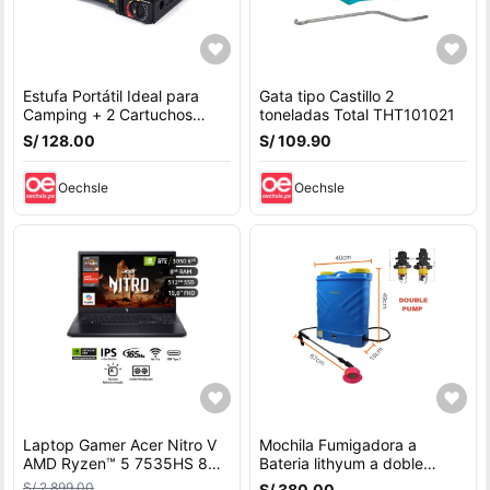
Estufa Portátil Ideal para
Gata tipo Castillo 2
Camping + 2 Cartuchos
toneladas Total THT101021
485ml
S/ 128.00
S/ 109.90
Oechsle
Oechsle
Laptop Gamer Acer Nitro V
Mochila Fumigadora a
AMD Ryzen™ 5 7535HS 8GB
Bateria lithyum a doble
RAM 512GB SSD 15.6"" RTX
bomba
S/ 2,899.00
S/ 380.00