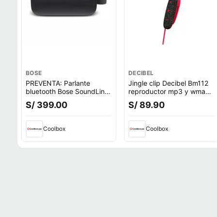
BOSE
DECIBEL
PREVENTA: Parlante
Jingle clip Decibel Bm112
bluetooth Bose SoundLink
reproductor mp3 y wma
Flex 1ra Gen, Bluetooth
8gb rojo
S/ 399.00
S/ 89.90
5.3, hasta 12h, IP67,
batería recargable,
resistente al agua, negro
Coolbox
Coolbox
(reempacado)