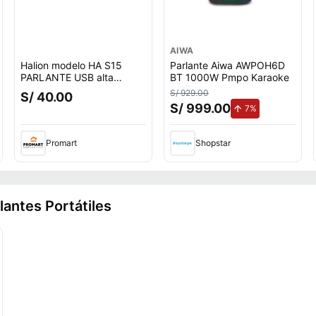
AIWA
Halion modelo HA S15
Parlante Aiwa AWPOH6D
PARLANTE USB alta
BT 1000W Pmpo Karaoke
calidad de sonido
S/ 929.00
S/ 40.00
S/ 999.00
de aumento.
7%
Promart
Shopstar
lantes Portátiles