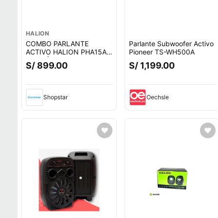
HALION
COMBO PARLANTE
Parlante Subwoofer Activo
ACTIVO HALION PHA15AL
Pioneer TS-WH500A
BATERÍA RECARGABLE
S/ 899.00
S/ 1,199.00
CON SOPORTE SPS502M
Shopstar
Oechsle