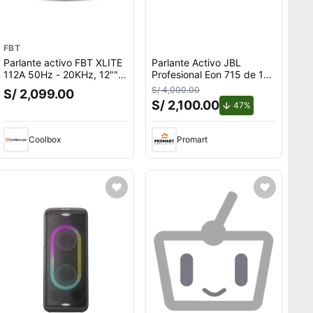
FBT
Parlante activo FBT XLITE
Parlante Activo JBL
112A 50Hz - 20KHz, 12"",
Profesional Eon 715 de 15
negro
con Bluetooth
S/ 4,000.00
S/ 2,099.00
S/ 2,100.00
de descuento.
47%
Coolbox
Promart