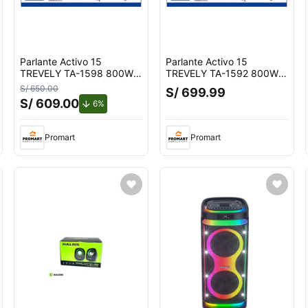
Parlante Activo 15
Parlante Activo 15
TREVELY TA-1598 800W +
TREVELY TA-1592 800W +
Tripode
Tripode
S/ 650.00
S/ 699.99
S/ 609.00
de descuento.
6%
Promart
Promart