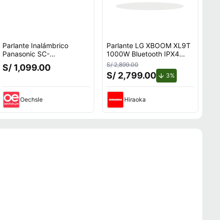
Parlante Inalámbrico
Parlante LG XBOOM XL9T
Panasonic SC-
1000W Bluetooth IPX4
TMAX45PUK BT One Box
Pixel Art
S/ 2,899.00
S/ 1,099.00
1000W
S/ 2,799.00
de descuento.
3%
Oechsle
Hiraoka