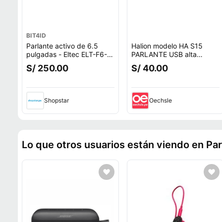
BIT4ID
Parlante activo de 6.5
Halion modelo HA S15
pulgadas - Eltec ELT-F6-
PARLANTE USB alta
6BT
calidad de sonido
S/ 250.00
S/ 40.00
Shopstar
Oechsle
Lo que otros usuarios están viendo en Par