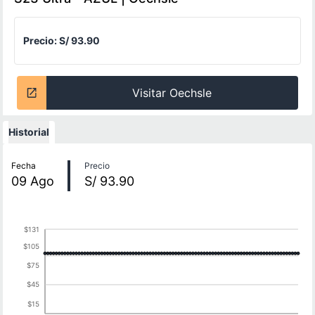
Precio:
S/ 93.90
Visitar Oechsle
Historial
Historial de precios
Fecha
Precio
09
Ago
S/ 93.90
$131
$105
$75
$45
$15