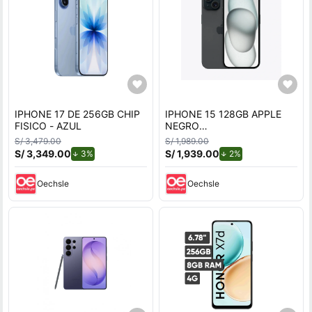
IPHONE 17 DE 256GB CHIP
IPHONE 15 128GB APPLE
FISICO - AZUL
NEGRO
REACONDICIONADO
S/ 3,479.00
S/ 1,989.00
S/ 3,349.00
de descuento.
S/ 1,939.00
de descuento.
3%
2%
Oechsle
Oechsle