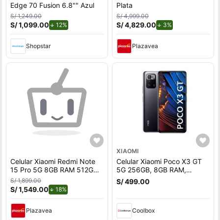
Edge 70 Fusion 6.8"" Azul
Plata
S/ 1,249.00
S/ 4,999.00
S/ 1,099.00
de descuento.
S/ 4,829.00
de descuento.
12%
3%
Shopstar
Plazavea
XIAOMI
Celular Xiaomi Redmi Note
Celular Xiaomi Poco X3 GT
15 Pro 5G 8GB RAM 512GB
5G 256GB, 8GB RAM,
ROM Titanio - 6580mAh
cámara trasera 64MP y
S/ 1,899.00
S/ 499.00
frontal 16MP, 6.6"", negro
S/ 1,549.00
de descuento.
18%
Plazavea
Coolbox