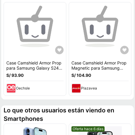
Case Camshield Armor Prop
Case Camshield Armor Prop
para Samsung Galaxy S24
Magnetic para Samsung
Ultra - Negro
Galaxy S25 Ultra - NEGRO
S/ 93.90
S/ 104.90
Oechsle
Plazavea
Lo que otros usuarios están viendo en
Smartphones
Mejor precio.
Oferta hace 6 días