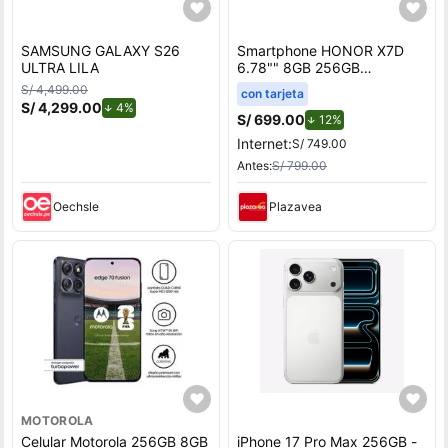
SAMSUNG GALAXY S26
Smartphone HONOR X7D
ULTRA LILA
6.78"" 8GB 256GB
108MP+2MP Negro
S/ 4,499.00
con tarjeta
S/ 4,299.00
de descuento.
4%
S/ 699.00
de descuento.
12%
Internet:
S/ 749.00
Antes:
S/ 799.00
Oechsle
Plazavea
MOTOROLA
Celular Motorola 256GB 8GB
iPhone 17 Pro Max 256GB -