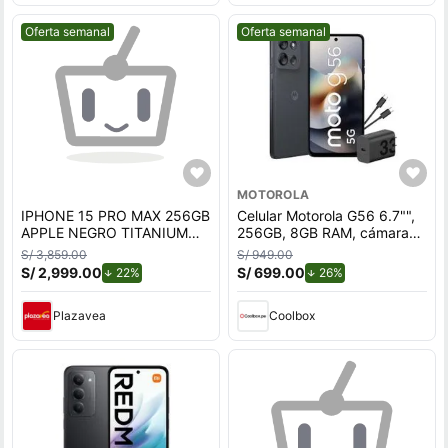
Mejor precio.
Mejor precio.
Oferta semanal
Oferta semanal
MOTOROLA
IPHONE 15 PRO MAX 256GB
Celular Motorola G56 6.7"",
APPLE NEGRO TITANIUM
256GB, 8GB RAM, cámara
REACONDICIONADO
trasera 50MP y frontal
S/ 3,859.00
S/ 949.00
32MP, azul marino
S/ 2,999.00
de descuento.
S/ 699.00
de descuento.
22%
26%
Plazavea
Coolbox