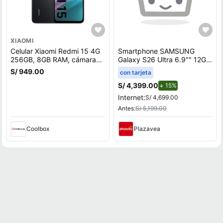
XIAOMI
Celular Xiaomi Redmi 15 4G
Smartphone SAMSUNG
256GB, 8GB RAM, cámara
Galaxy S26 Ultra 6.9"" 12GB
trasera 50 MP y frontal 8MP,
512GB 200MP Black
S/ 949.00
con tarjeta
6.9"", negro
S/ 4,399.00
de descuento.
15%
Internet:
S/ 4,699.00
Antes:
S/ 5,199.00
Coolbox
Plazavea