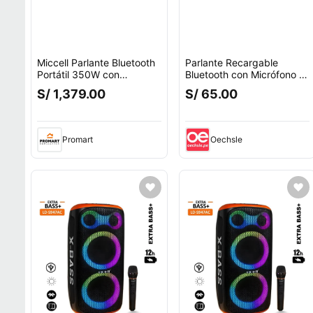
Miccell Parlante Bluetooth
Parlante Recargable
Portátil 350W con
Bluetooth con Micrófono y
Micrófono Integrado y
Luces RGB Sonido Potente
S/ 1,379.00
S/ 65.00
Sonido Potente
y Portátil
Promart
Oechsle