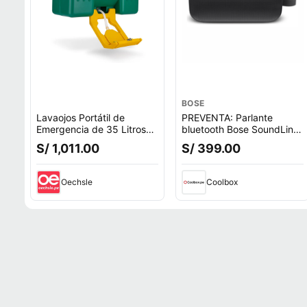
BOSE
Lavaojos Portátil de
PREVENTA: Parlante
Emergencia de 35 Litros
bluetooth Bose SoundLink
LP-075
Flex 1ra Gen, Bluetooth
S/ 1,011.00
S/ 399.00
5.3, hasta 12h, IP67,
batería recargable,
resistente al agua, negro
Oechsle
Coolbox
(reempacado)