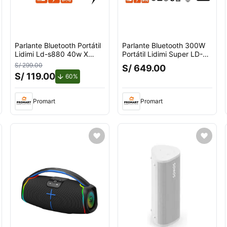
Parlante Bluetooth Portátil
Parlante Bluetooth 300W
Lidimi Ld-s880 40w X
Portátil Lidimi Super LD-
Bass Negro
s684 X-bass Negro
S/ 299.00
S/ 649.00
S/ 119.00
de descuento.
60%
Promart
Promart