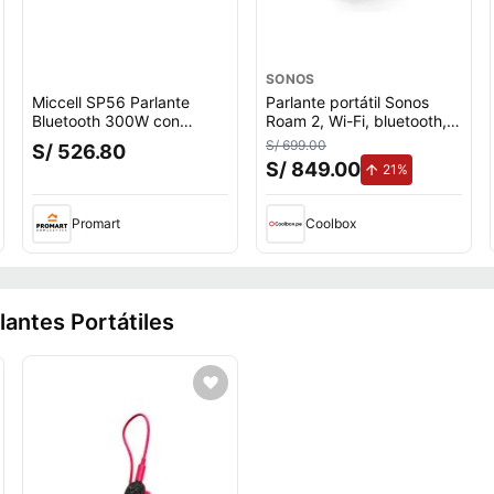
SONOS
Miccell SP56 Parlante
Parlante portátil Sonos
Bluetooth 300W con
Roam 2, Wi-Fi, bluetooth,
Micrófono Integrado y
IP67, sonido potente,
S/ 699.00
S/ 526.80
Sonido Potente
blanco
S/ 849.00
de aumento.
21%
Promart
Coolbox
lantes Portátiles