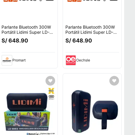
Parlante Bluetooth 300W
Parlante Bluetooth 300W
Portátil Lidimi Super LD-
Portátil Lidimi Super LD-
s684 X-bass Negro
s684 X-bass Negro
S/ 648.90
S/ 648.90
Promart
Oechsle