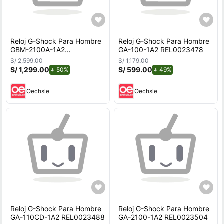
Reloj G-Shock Para Hombre
Reloj G-Shock Para Hombre
GBM-2100A-1A2
GA-100-1A2 REL0023478
REL0023562
S/ 2,599.00
S/ 1,179.00
S/ 1,299.00
de descuento.
S/ 599.00
de descuento.
50%
49%
Oechsle
Oechsle
Reloj G-Shock Para Hombre
Reloj G-Shock Para Hombre
GA-110CD-1A2 REL0023488
GA-2100-1A2 REL0023504