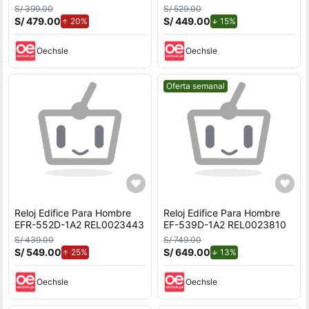
S/ 399.00
S/ 529.00
S/ 479.00
de aumento.
S/ 449.00
de descuento.
20%
15%
Oechsle
Oechsle
Mejor precio.
Oferta semanal
Reloj Edifice Para Hombre
Reloj Edifice Para Hombre
EFR-552D-1A2 REL0023443
EF-539D-1A2 REL0023810
S/ 439.00
S/ 749.00
S/ 549.00
de aumento.
S/ 649.00
de descuento.
25%
13%
Oechsle
Oechsle