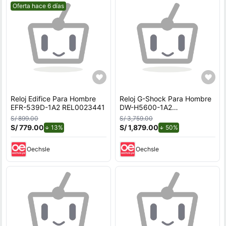
Mejor precio.
Oferta hace 6 días
Reloj Edifice Para Hombre
Reloj G-Shock Para Hombre
EFR-539D-1A2 REL0023441
DW-H5600-1A2
REL0023420
S/ 899.00
S/ 3,759.00
S/ 779.00
de descuento.
S/ 1,879.00
de descuento.
13%
50%
Oechsle
Oechsle