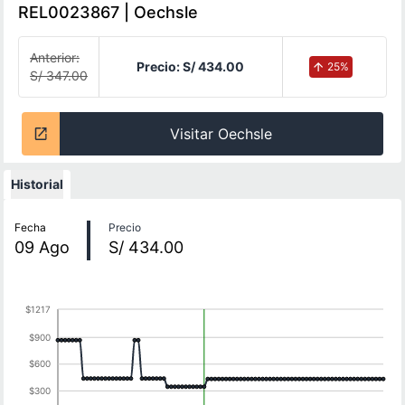
REL0023867 | Oechsle
Anterior:
Precio:
S/ 434.00
25
%
S/ 347.00
Visitar Oechsle
Historial
Historial de precios
Fecha
Precio
09
Ago
S/ 434.00
$1217
$900
$600
$300