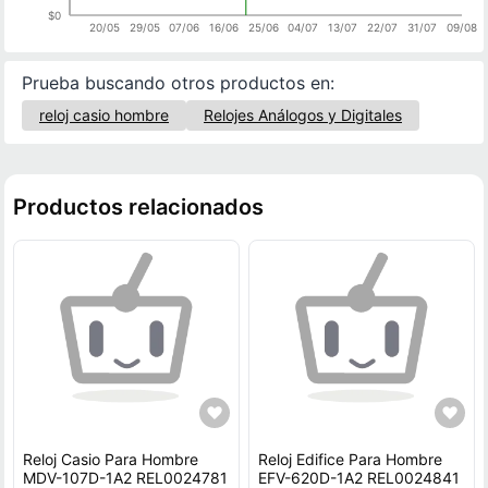
$0
20/05
29/05
07/06
16/06
25/06
04/07
13/07
22/07
31/07
09/08
Prueba buscando otros productos en:
reloj casio hombre
Relojes Análogos y Digitales
Productos relacionados
Reloj Casio Para Hombre
Reloj Edifice Para Hombre
MDV-107D-1A2 REL0024781
EFV-620D-1A2 REL0024841