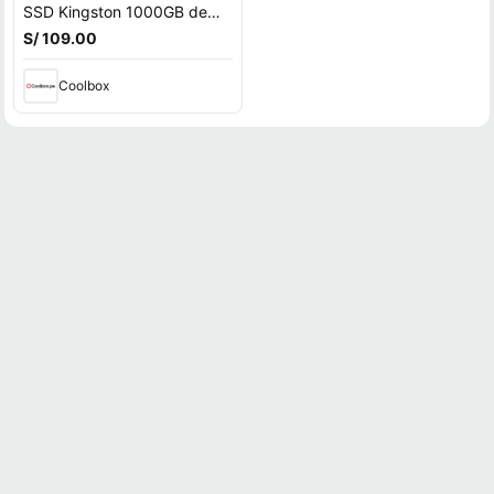
SSD Kingston 1000GB de
capacidad, M.2, NVMe, PCIe
S/ 109.00
3.0
Coolbox