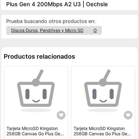
Plus Gen 4 200Mbps A2 U3 | Oechsle
Prueba buscando otros productos en:
Discos Duros, Pendrives y Micro SD
O
Productos relacionados
Tarjeta MicroSD Kingston
Tarjeta MicroSD Kingston
256GB Canvas Go Plus Gen
256GB Canvas Go Plus Gen
4 200Mbps A2 U3
4 200Mbps A2 U3