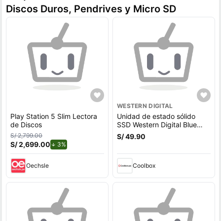
Discos Duros, Pendrives y Micro SD
WESTERN DIGITAL
Play Station 5 Slim Lectora
Unidad de estado sólido
de Discos
SSD Western Digital Blue
SN570 500GB, M.2, NVMe,
S/ 2,799.00
S/ 49.90
PCIe 3.0
S/ 2,699.00
de descuento.
3%
Oechsle
Coolbox