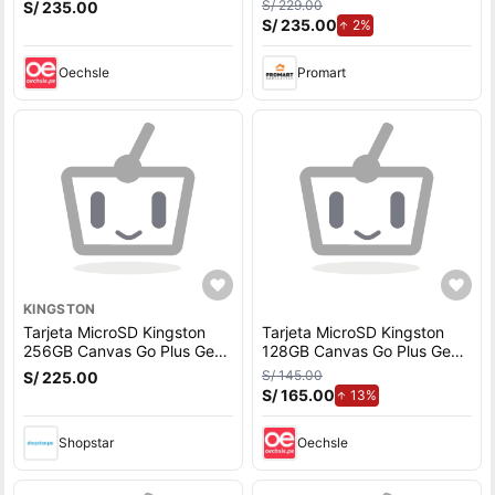
S/ 229.00
S/ 235.00
S/ 235.00
de aumento.
2%
Oechsle
Promart
KINGSTON
Tarjeta MicroSD Kingston
Tarjeta MicroSD Kingston
256GB Canvas Go Plus Gen
128GB Canvas Go Plus Gen
4 200Mbps A2 U3
4 200Mbps A2 U3
S/ 145.00
S/ 225.00
S/ 165.00
de aumento.
13%
Shopstar
Oechsle