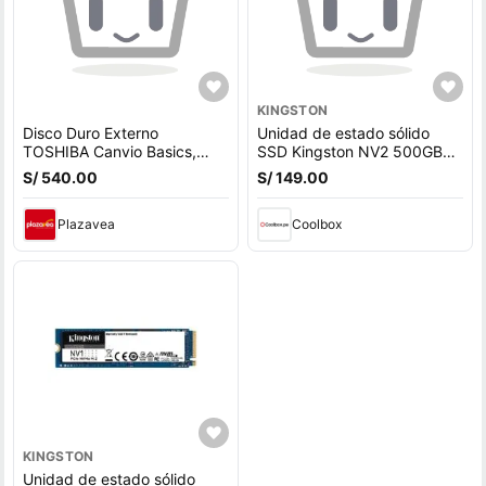
KINGSTON
Disco Duro Externo
Unidad de estado sólido
TOSHIBA Canvio Basics,
SSD Kingston NV2 500GB
4TB, USB 3.0.
de capacidad, M.2, NVMe,
S/ 540.00
S/ 149.00
HD4TBTO440XK3AA
PCIe 4.0
Plazavea
Coolbox
KINGSTON
Unidad de estado sólido