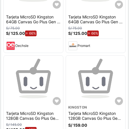
Tarjeta MicroSD Kingston
Tarjeta MicroSD Kingston
64GB Canvas Go Plus Gen 4
64GB Canvas Go Plus Gen 4
200Mbps A2 U3
200Mbps A2 U3
S/ 75.00
S/ 75.00
S/ 125.00
de aumento.
S/ 125.00
de aumento.
66%
66%
Oechsle
Promart
KINGSTON
Tarjeta MicroSD Kingston
Tarjeta MicroSD Kingston
128GB Canvas Go Plus Gen
128GB Canvas Go Plus Gen
4 200Mbps A2 U3
4 200Mbps A2 U3
S/ 145.00
S/ 159.00