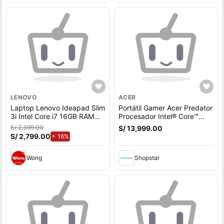
LENOVO
ACER
Laptop Lenovo Ideapad Slim
Portátil Gamer Acer Predator
3i Intel Core i7 16GB RAM
Procesador Intel® Core™
512 GB SSD 15.3"" WUXGA
Ultra 9 275HX 32 GB RAM 1
S/ 2,399.00
S/ 13,999.00
TB SSD RTX5070ti 16""
S/ 2,799.00
de aumento.
16%
OLED
Wong
Shopstar