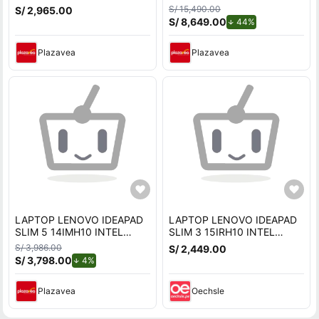
RAM 512GB 15.6 FHD Táctil
ULTRA 7 255H Ram 32 GB
S/ 15,490.00
S/ 2,965.00
83ER00NKLM
SSD 1TB -21SS000KLM
S/ 8,649.00
de descuento.
44%
Plazavea
Plazavea
LAPTOP LENOVO IDEAPAD
LAPTOP LENOVO IDEAPAD
SLIM 5 14IMH10 INTEL
SLIM 3 15IRH10 INTEL
CORE ULTRA 9 Ram 24GB
CORE i5-13420HU 8 GB
S/ 3,986.00
S/ 2,449.00
SSD 512GB-83V6004GLM
RAM 512GB SSD 15.3
S/ 3,798.00
de descuento.
4%
WUXGA
Plazavea
Oechsle