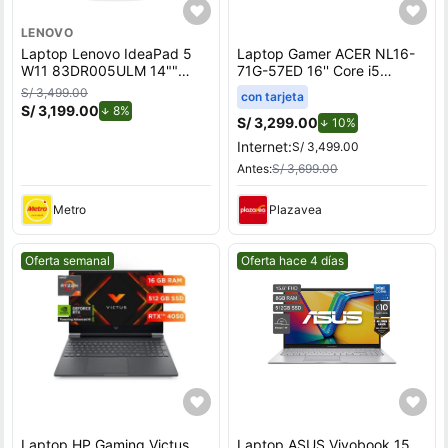
LENOVO
Laptop Lenovo IdeaPad 5
Laptop Gamer ACER NL16-
W11 83DR005ULM 14""
71G-57ED 16'' Core i5
WUXGA AMD Ryzen 7-
13420H 16GB 512GB SSD
S/ 3,499.00
con tarjeta
8845HS 512GB SSD 16GB
RTX 4050 6GB
S/ 3,199.00
de descuento.
8%
S/ 3,299.00
de descuento.
10%
Internet:
S/ 3,499.00
Antes:
S/ 3,699.00
Metro
Plazavea
Mejor precio.
Mejor precio.
Oferta semanal
Oferta hace 4 días
Laptop HP Gaming Victus
Laptop ASUS Vivobook 15