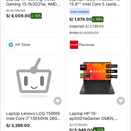
Gaming 15-fb3021la, AMD
15.6"" Intel Core 5 (serie
Ryzen 7, 16 GB GPU
100) 8GB 512GB SSD
S/ 4,799.00
con tarjeta
NVIDIA® GeForce RTX™
X1504VA-BQ4451W
S/ 4,009.00
de descuento.
16%
4050, 512 GB SSD, 15.6,
S/ 1,979.00
de descuento.
56%
FHD Windows 11 Home
Internet:
S/ 2,199.00
Antes:
S/ 4,599.00
HP Store
Plazavea
Laptop Lenovo LOQ 15IRX9
Laptop HP 16-
Intel Core i7 13650HX 28GB
ap0001laGamer OMEN,
RAM 512GB SSD 6GB RTX
AMD Ryzen AI 7, 16 GB RAM,
S/ 7,199.00
S/ 3,399.00
3050 15.6 FHD
NVIDIA GeForce RTX 5050,
S/ 5,949.00
de descuento.
17%