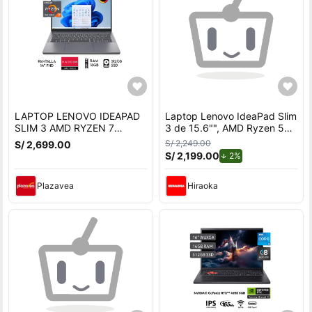
LAPTOP LENOVO IDEAPAD
Laptop Lenovo IdeaPad Slim
SLIM 3 AMD RYZEN 7
3 de 15.6"", AMD Ryzen 5
7735HS RAM 16GB SSD
7520U, 16GB RAM, disco
S/ 2,249.00
S/ 2,699.00
512GB 14 OLED FHD GRIS
sólido de 512GB, modelo
S/ 2,199.00
de descuento.
2%
82XQ00LYLM + Maletín
Plazavea
Hiraoka