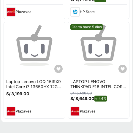
83DV00FHLM28
1 TB SSD, 16"" 2K 144 Hz,
Windows 11 Home
Plazavea
HP Store
Mejor precio.
Oferta hace 5 días
Laptop Lenovo LOQ 15IRX9
LAPTOP LENOVO
Intel Core i7 13650HX 12GB
THINKPAD E16 INTEL CORE
RAM 512GB SSD 6GB RTX
ULTRA 7 255H Ram 32 GB
S/ 15,490.00
S/ 3,199.00
3050 15.6 FHD
SSD 1TB -21SS000KLM
S/ 8,649.00
de descuento.
44%
83DV00FHLM
Plazavea
Plazavea