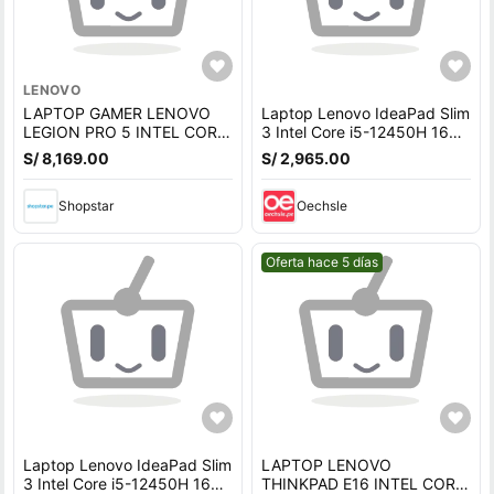
LENOVO
LAPTOP GAMER LENOVO
Laptop Lenovo IdeaPad Slim
LEGION PRO 5 INTEL CORE
3 Intel Core i5-12450H 16GB
i9 5060 8GB FreeDOOS
RAM 512GB 15.6 FHD Táctil
S/ 8,169.00
S/ 2,965.00
83ER00NKLM
Shopstar
Oechsle
Mejor precio.
Oferta hace 5 días
Laptop Lenovo IdeaPad Slim
LAPTOP LENOVO
3 Intel Core i5-12450H 16GB
THINKPAD E16 INTEL CORE