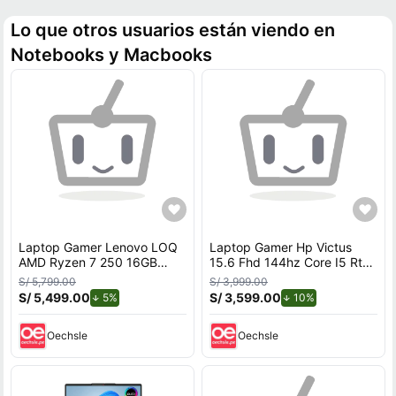
Lo que otros usuarios están viendo en
Notebooks y Macbooks
Laptop Gamer Lenovo LOQ
Laptop Gamer Hp Victus
AMD Ryzen 7 250 16GB
15.6 Fhd 144hz Core I5 Rtx
RAM 1TB SSD RTX 5060
4050 16gb
S/ 5,799.00
S/ 3,999.00
8GB 15.6"" FHD 144Hz
S/ 5,499.00
de descuento.
S/ 3,599.00
de descuento.
5%
10%
Oechsle
Oechsle