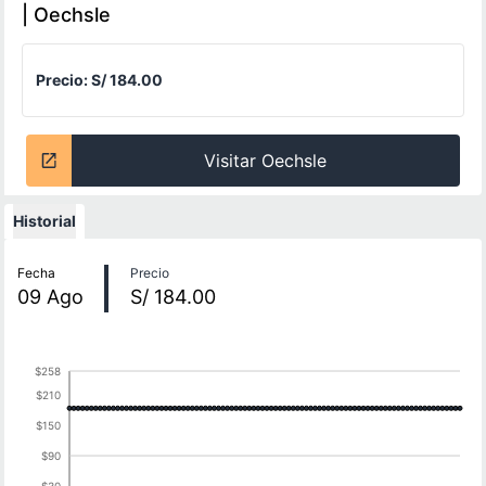
| Oechsle
Precio:
S/ 184.00
Visitar Oechsle
Historial
Historial de precios
Fecha
Precio
09
Ago
S/ 184.00
$258
$210
$150
$90
$30