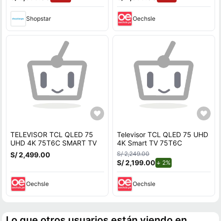
Shopstar
Oechsle
TELEVISOR TCL QLED 75
Televisor TCL QLED 75 UHD
UHD 4K 75T6C SMART TV
4K Smart TV 75T6C
S/ 2,249.00
S/ 2,499.00
S/ 2,199.00
de descuento.
2%
Oechsle
Oechsle
Lo que otros usuarios están viendo en