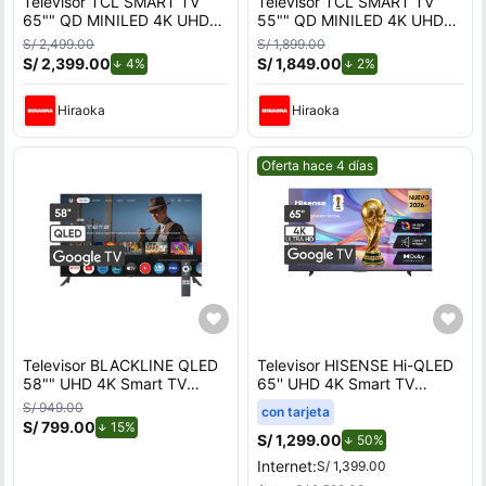
Televisor TCL SMART TV
Televisor TCL SMART TV
65"" QD MINILED 4K UHD
55"" QD MINILED 4K UHD
65C6K
55C6K
S/ 2,499.00
S/ 1,899.00
S/ 2,399.00
de descuento.
S/ 1,849.00
de descuento.
4%
2%
Hiraoka
Hiraoka
Mejor precio.
Oferta hace 4 días
Televisor BLACKLINE QLED
Televisor HISENSE Hi-QLED
58"" UHD 4K Smart TV
65'' UHD 4K Smart TV
BL58-T8000QD
65QD68SG
S/ 949.00
con tarjeta
S/ 799.00
de descuento.
15%
S/ 1,299.00
de descuento.
50%
Internet:
S/ 1,399.00