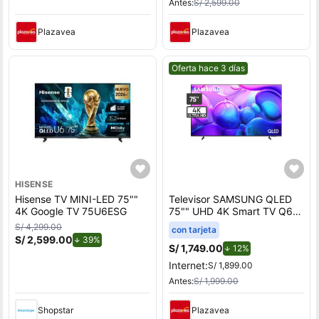
Antes:
S/ 2,599.00
Plazavea
Plazavea
Mejor precio.
Oferta hace 3 días
HISENSE
Hisense TV MINI-LED 75""
Televisor SAMSUNG QLED
4K Google TV 75U6ESG
75"" UHD 4K Smart TV Q6
QN75Q6FAAGXPE
S/ 4,299.00
con tarjeta
S/ 2,599.00
de descuento.
39%
S/ 1,749.00
de descuento.
12%
Internet:
S/ 1,899.00
Antes:
S/ 1,999.00
Shopstar
Plazavea