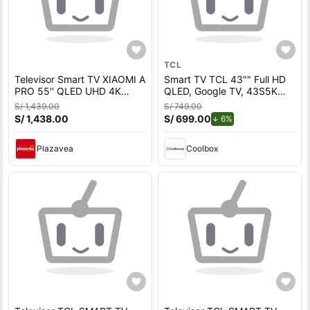
TCL
Televisor Smart TV XIAOMI A
Smart TV TCL 43"" Full HD
PRO 55'' QLED UHD 4K
QLED, Google TV, 43S5K
L55MB-APPH GoogleTV
2026
S/ 1,439.00
S/ 749.00
2026 - Antena Digital
S/ 1,438.00
S/ 699.00
de descuento.
6%
Plazavea
Coolbox