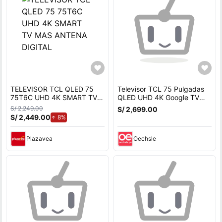
TELEVISOR TCL QLED 75
Televisor TCL 75 Pulgadas
75T6C UHD 4K SMART TV
QLED UHD 4K Google TV
MAS ANTENA DIGITAL
75T6C + Antena Digital
S/ 2,249.00
S/ 2,699.00
S/ 2,449.00
de aumento.
8%
Plazavea
Oechsle