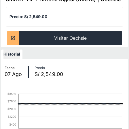
Precio:
S/ 2,549.00
Visitar Oechsle
Historial
Historial de precios
Fecha
Precio
07
Ago
S/ 2,549.00
$3569
$2800
$2000
$1200
$400