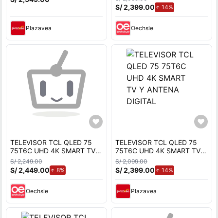
S/ 2,399.00
de aumento.
14%
Plazavea
Oechsle
TELEVISOR TCL QLED 75
TELEVISOR TCL QLED 75
75T6C UHD 4K SMART TV
75T6C UHD 4K SMART TV Y
MAS ANTENA DIGITAL
ANTENA DIGITAL
S/ 2,249.00
S/ 2,099.00
S/ 2,449.00
de aumento.
S/ 2,399.00
de aumento.
8%
14%
Oechsle
Plazavea