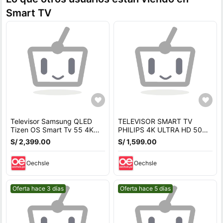
Smart TV
Televisor Samsung QLED
TELEVISOR SMART TV
Tizen OS Smart Tv 55 4K
PHILIPS 4K ULTRA HD 50
QN55Q65DAGXPE +
TELEVISOR SMART TV
S/ 2,399.00
S/ 1,599.00
Soundbar HW C400
PHILIPS 4K ULTRA HD 50
50PUD7406
Oechsle
Oechsle
Mejor precio.
Mejor precio.
Oferta hace 3 días
Oferta hace 5 días