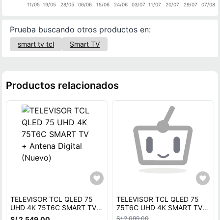
11/05
19/05
28/05
06/06
15/06
24/06
03/07
11/07
20/07
29/07
07/08
Prueba buscando otros productos en:
smart tv tcl
Smart TV
Productos relacionados
TELEVISOR TCL QLED 75
TELEVISOR TCL QLED 75
UHD 4K 75T6C SMART TV +
75T6C UHD 4K SMART TV Y
Antena Digital (Nuevo)
ANTENA DIGITAL
S/ 2,099.00
S/ 2,549.00