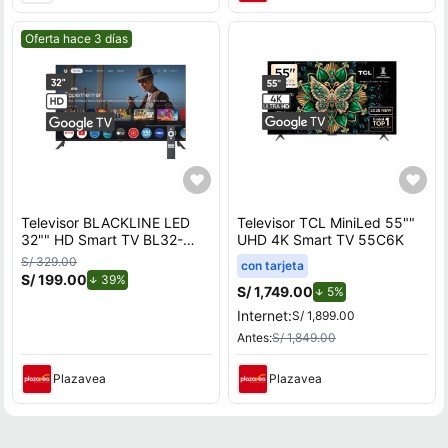
Mejor precio.
Oferta hace 3 días
Televisor BLACKLINE LED
Televisor TCL MiniLed 55""
32"" HD Smart TV BL32-
UHD 4K Smart TV 55C6K
T3000HD
S/ 329.00
con tarjeta
S/ 199.00
de descuento.
39%
S/ 1,749.00
de descuento.
5%
Internet:
S/ 1,899.00
Antes:
S/ 1,849.00
Plazavea
Plazavea