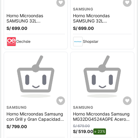
SAMSUNG
Horno Microondas
Horno Microondas
SAMSUNG 32L
SAMSUNG 32L
MG32DG4524ATPE Acero
MG32DG4524ATPE Acero
S/ 699.00
S/ 699.00
Inoxidable
Inoxidable
Oechsle
Shopstar
SAMSUNG
SAMSUNG
Horno Microondas Samsung
Horno Microondas Samsung
con Grill y Gran Capacidad
MG32DG4524AGPE Acero
de 32 L – Modelo
Inoxidable Grill 32L Negro
S/ 679.00
S/ 799.00
MG32DG4524ATPE
S/ 519.00
de descuento.
23%