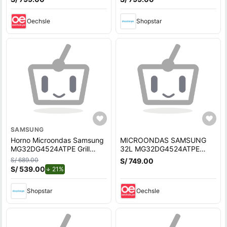
MG32DG4524ATPE
Oechsle
Shopstar
SAMSUNG
Horno Microondas Samsung
MICROONDAS SAMSUNG
MG32DG4524ATPE Grill
32L MG32DG4524ATPE
Dorador 32L Negro/Gris
CHEF CON DORADOR
S/ 689.00
S/ 749.00
S/ 539.00
de descuento.
21%
Shopstar
Oechsle