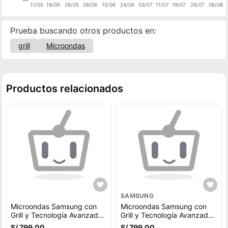
11/05
19/05
28/05
06/06
15/06
24/06
03/07
11/07
19/07
28/07
06/08
Prueba buscando otros productos en:
grill
Microondas
Productos relacionados
SAMSUNG
Microondas Samsung con
Microondas Samsung con
Grill y Tecnología Avanzada,
Grill y Tecnología Avanzada,
32L MG32DG4524ATPE
32L, Acero Inoxidable –
S/ 799.00
S/ 799.00