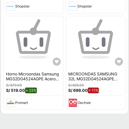
Shopstar
Shopstar
Horno Microondas Samsung
MICROONDAS SAMSUNG
MG32DG4524AGPE Acero
32L MG32DG4524AGPE
Inoxidable Grill 32L Negro
CHEF CON DORADOR
S/ 679.00
S/ 629.00
S/ 519.00
de descuento.
S/ 699.00
de aumento.
23%
11%
Promart
Oechsle