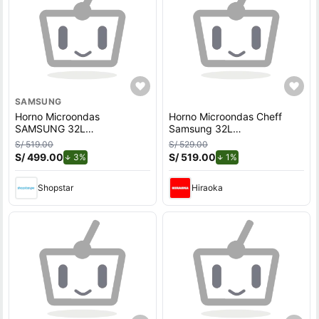
SAMSUNG
Horno Microondas
Horno Microondas Cheff
SAMSUNG 32L
Samsung 32L
MG32DG4524ATPE Negro
MG32DG4524ATPE con
S/ 519.00
S/ 529.00
Dorador
S/ 499.00
de descuento.
S/ 519.00
de descuento.
3%
1%
Shopstar
Hiraoka