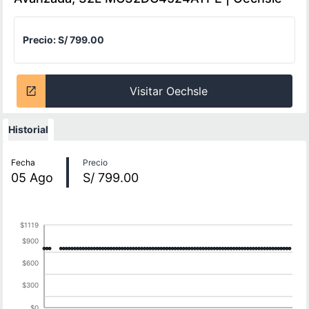
Precio:
S/ 799.00
Visitar Oechsle
Historial
Historial de precios
Fecha
Precio
05
Ago
S/ 799.00
$1119
$900
$600
$300
$0