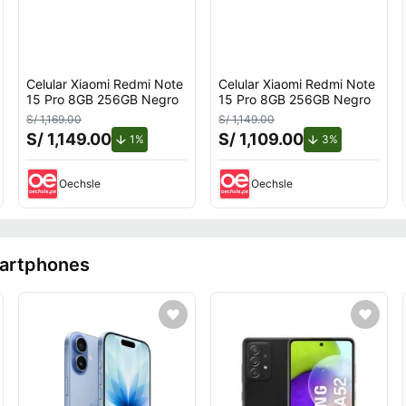
Celular Xiaomi Redmi Note
Celular Xiaomi Redmi Note
15 Pro 8GB 256GB Negro
15 Pro 8GB 256GB Negro
S/ 1,169.00
S/ 1,149.00
S/ 1,149.00
S/ 1,109.00
uento.
de descuento.
de descuento
1%
3%
Oechsle
Oechsle
martphones