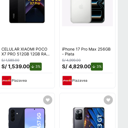
CELULAR XIAOMI POCO
iPhone 17 Pro Max 256GB
X7 PRO 512GB 12GB RAM
- Plata
NEGRO
S/ 1,589.00
S/ 4,999.00
S/ 1,539.00
S/ 4,829.00
de descuento.
de descuento.
3%
3%
Plazavea
Plazavea