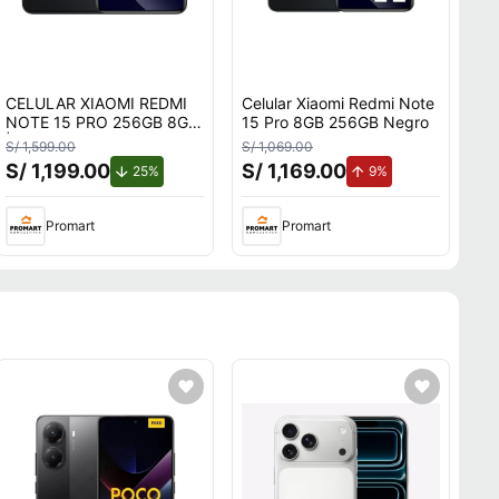
CELULAR XIAOMI REDMI
Celular Xiaomi Redmi Note
NOTE 15 PRO 256GB 8GB
15 Pro 8GB 256GB Negro
| NEGRO
S/ 1,599.00
S/ 1,069.00
S/ 1,199.00
S/ 1,169.00
.
de descuento.
de aumento.
25%
9%
Promart
Promart