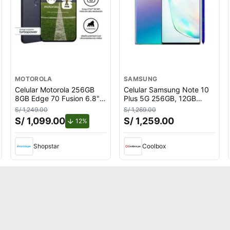
MOTOROLA
SAMSUNG
Celular Motorola 256GB
Celular Samsung Note 10
8GB Edge 70 Fusion 6.8""
Plus 5G 256GB, 12GB
Azul
RAM, cámara trasera
S/ 1,249.00
S/ 1,269.00
12MP, frontal 10MP, 6.8"",
S/ 1,099.00
S/ 1,259.00
uento.
de descuento.
12%
AuroraGlow
Shopstar
Coolbox