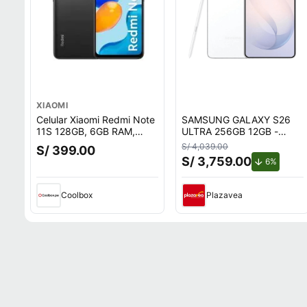
XIAOMI
Celular Xiaomi Redmi Note
SAMSUNG GALAXY S26
11S 128GB, 6GB RAM,
ULTRA 256GB 12GB -
cámara trasera 108MP y
BLANCO
S/ 4,039.00
S/ 399.00
frontal 16MP, 6.43"", gris
S/ 3,759.00
de desc
6%
Coolbox
Plazavea