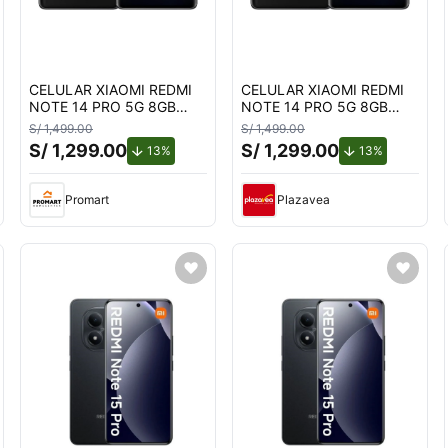
CELULAR XIAOMI REDMI
CELULAR XIAOMI REDMI
NOTE 14 PRO 5G 8GB
NOTE 14 PRO 5G 8GB
RAM 256GB DUAL SIM
RAM 256GB DUAL SIM
S/ 1,499.00
S/ 1,499.00
6.67 - MIDNIGHT BLACK
6.67 - MIDNIGHT BLACK
S/ 1,299.00
S/ 1,299.00
cuento.
de descuento.
de descuen
13%
13%
Promart
Plazavea