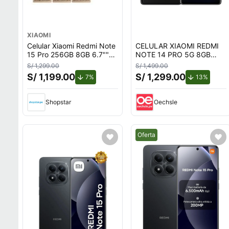
XIAOMI
Celular Xiaomi Redmi Note
CELULAR XIAOMI REDMI
15 Pro 256GB 8GB 6.7""
NOTE 14 PRO 5G 8GB
Black
RAM 256GB DUAL SIM
S/ 1,299.00
S/ 1,499.00
6.67 - MIDNIGHT BLACK
S/ 1,199.00
S/ 1,299.00
de descuento.
de des
7%
13%
Shopstar
Oechsle
Mejor precio.
Oferta