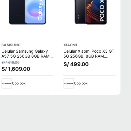
SAMSUNG
XIAOMI
Celular Samsung Galaxy
Celular Xiaomi Poco X3 GT
A57 5G 256GB 8GB RAM,
5G 256GB, 8GB RAM,
cámara trasera 50MP y
cámara trasera 64MP y
S/ 1,619.00
S/ 499.00
frontal 12MP, 6.7"", azul
frontal 16MP, 6.6"", negro
S/ 1,609.00
oscuro
Coolbox
Coolbox