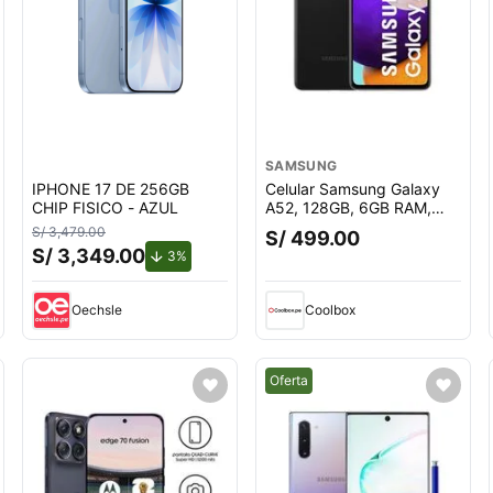
SAMSUNG
IPHONE 17 DE 256GB
Celular Samsung Galaxy
CHIP FISICO - AZUL
A52, 128GB, 6GB RAM,
cámara trasera 64MP y
S/ 3,479.00
S/ 499.00
frontal 32MP, 6.5"",
S/ 3,349.00
uento.
de descuento.
3%
Snapdragon, negro
Oechsle
Coolbox
Mejor precio.
Oferta