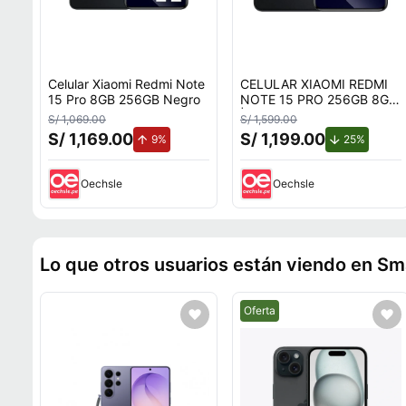
Celular Xiaomi Redmi Note
CELULAR XIAOMI REDMI
15 Pro 8GB 256GB Negro
NOTE 15 PRO 256GB 8GB
| NEGRO
S/ 1,069.00
S/ 1,599.00
S/ 1,169.00
S/ 1,199.00
de aumento.
de desc
9%
25%
Oechsle
Oechsle
Lo que otros usuarios están viendo en S
Mejor precio.
Oferta