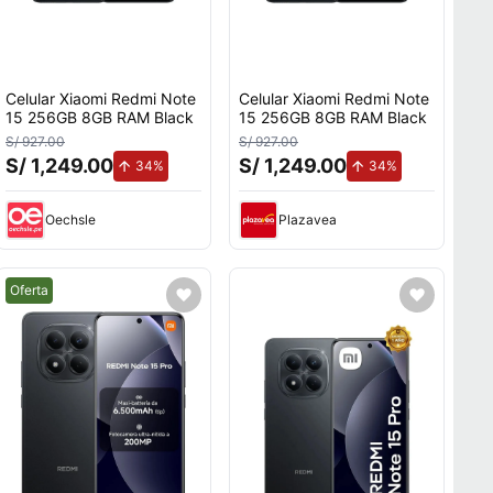
Celular Xiaomi Redmi Note
Celular Xiaomi Redmi Note
15 256GB 8GB RAM Black
15 256GB 8GB RAM Black
S/ 927.00
S/ 927.00
S/ 1,249.00
S/ 1,249.00
to.
de aumento.
de aumento.
34%
34%
Oechsle
Plazavea
Mejor precio.
Oferta