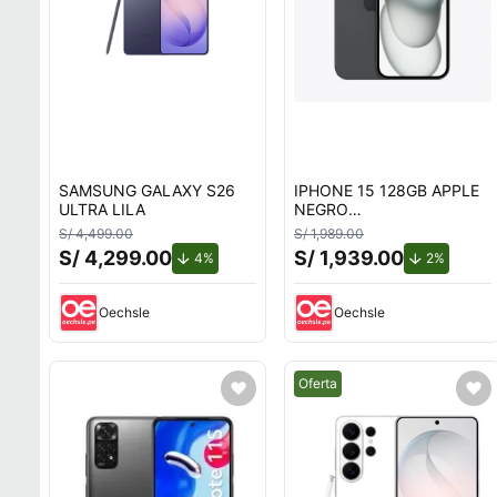
SAMSUNG GALAXY S26
IPHONE 15 128GB APPLE
ULTRA LILA
NEGRO
REACONDICIONADO
S/ 4,499.00
S/ 1,989.00
S/ 4,299.00
S/ 1,939.00
de descuento.
de desc
4%
2%
Oechsle
Oechsle
Mejor precio.
Oferta