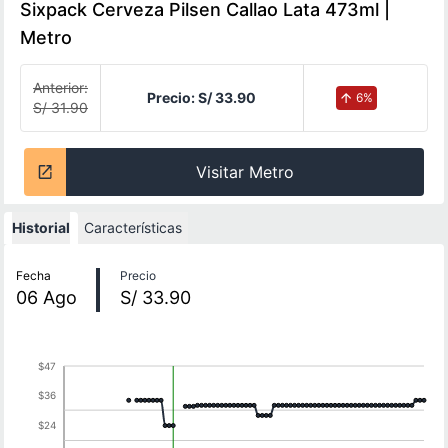
Sixpack Cerveza Pilsen Callao Lata 473ml |
Metro
Anterior:
Precio:
S/ 33.90
6
%
S/ 31.90
Visitar Metro
Historial
Características
Historial de precios
Fecha
Precio
06
Ago
S/ 33.90
$47
$36
$24