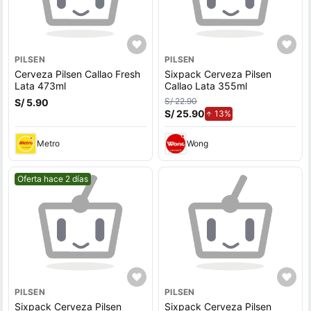
PILSEN
PILSEN
Cerveza Pilsen Callao Fresh
Sixpack Cerveza Pilsen
Lata 473ml
Callao Lata 355ml
S/ 22.90
S/ 5.90
S/ 25.90
de aumento.
13%
Metro
Wong
Mejor precio.
Oferta hace 2 días
PILSEN
PILSEN
Sixpack Cerveza Pilsen
Sixpack Cerveza Pilsen