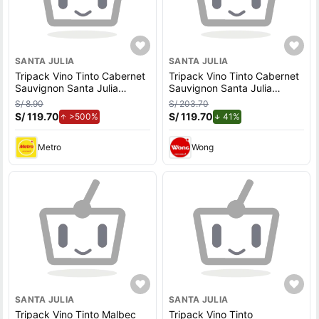
SANTA JULIA
SANTA JULIA
Tripack Vino Tinto Cabernet
Tripack Vino Tinto Cabernet
Sauvignon Santa Julia
Sauvignon Santa Julia
Reserva Botella 750ml
Reserva Botella 750ml
S/ 8.90
S/ 203.70
S/ 119.70
de aumento.
S/ 119.70
de descuento.
>500%
41%
Metro
Wong
SANTA JULIA
SANTA JULIA
Tripack Vino Tinto Malbec
Tripack Vino Tinto