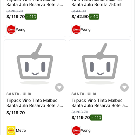
Santa Julia Reserva Botella
Santa Julia Botella 750ml
750ml
S/ 203.70
S/ 44.90
S/ 119.70
de descuento.
S/ 42.90
de descuento.
41%
4%
Wong
Wong
SANTA JULIA
SANTA JULIA
Tripack Vino Tinto Malbec
Tripack Vino Tinto Malbec
Santa Julia Reserva Botella
Santa Julia Reserva Botella
750ml
750ml
S/ 203.70
S/ 119.70
S/ 119.70
de descuento.
41%
Metro
Wong