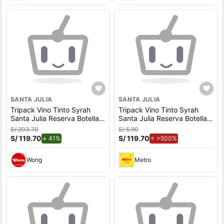
SANTA JULIA
SANTA JULIA
Tripack Vino Tinto Syrah
Tripack Vino Tinto Syrah
Santa Julia Reserva Botella
Santa Julia Reserva Botella
750ml
750ml
S/ 203.70
S/ 5.90
S/ 119.70
de descuento.
S/ 119.70
de aumento.
41%
>500%
Wong
Metro