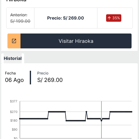
Anterior:
Precio:
S/ 269.00
35
%
S/ 199.00
Visitar Hiraoka
Historial
Historial de precios
Fecha
Precio
06
Ago
S/ 269.00
$377
$270
$180
$90
$0