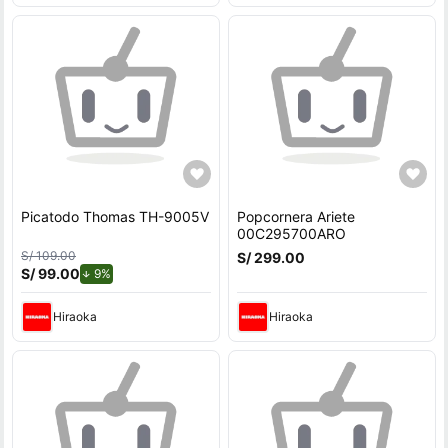
Picatodo Thomas TH-9005V
Popcornera Ariete
00C295700ARO
S/ 109.00
S/ 299.00
S/ 99.00
de descuento.
9%
Hiraoka
Hiraoka