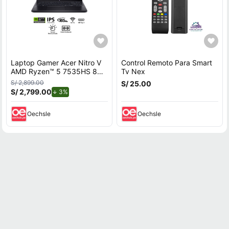
Laptop Gamer Acer Nitro V
Control Remoto Para Smart
AMD Ryzen™ 5 7535HS 8GB
Tv Nex
RAM 512GB SSD 15.6"" RTX
S/ 2,899.00
S/ 25.00
3050.
S/ 2,799.00
de descuento.
3%
Oechsle
Oechsle