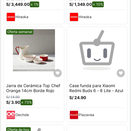
16GB RAM, disco sólido de
S/ 3,449.00
de descuento.
S/ 1,349.00
de descuento.
1%
10%
512GB, modelo 15-fb3020la
Hiraoka
Hiraoka
Mejor precio.
Oferta semanal
Jarra de Cerámica Top Chef
Case funda para Xiaomi
Orange 14cm Borde Rojo
Redmi Buds 6 - 8 Lite - Azul
S/ 14.90
S/ 24.90
S/ 3.90
de descuento.
73%
Oechsle
Plazavea
Mejor precio.
Oferta de hoy