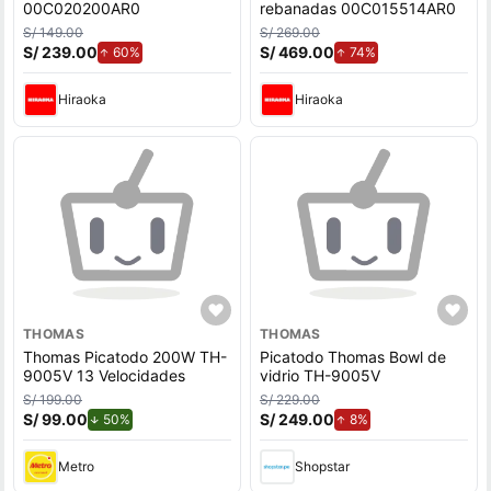
00C020200AR0
rebanadas 00C015514AR0
S/ 149.00
S/ 269.00
S/ 239.00
de aumento.
S/ 469.00
de aumento.
60%
74%
Hiraoka
Hiraoka
THOMAS
THOMAS
Thomas Picatodo 200W TH-
Picatodo Thomas Bowl de
9005V 13 Velocidades
vidrio TH-9005V
S/ 199.00
S/ 229.00
S/ 99.00
de descuento.
S/ 249.00
de aumento.
50%
8%
Metro
Shopstar