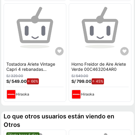
Tostadora Ariete Vintage
Horno Freidor de Aire Ariete
Capri 4 rebanadas
Verde 00C463204AR0
00C01560CAR0
S/ 329.00
S/ 549.00
S/ 549.00
de aumento.
S/ 799.00
de aumento.
66%
45%
Hiraoka
Hiraoka
Lo que otros usuarios están viendo en
Otros
Mejor precio.
Oferta hace 6 días