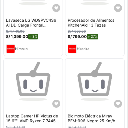
Lavaseca LG WD9PVC4S6
Procesador de Alimentos
AI DD Carga Frontal
KitchenAid 13 Tazas
9kg/5kg
S/ 1,449.00
S/ 1,099.00
S/ 1,399.00
de descuento.
S/ 799.00
de descuento.
3%
27%
Hiraoka
Hiraoka
Laptop Gamer HP Victus de
Bicimoto Eléctrica Miray
15.6"", AMD Ryzen 7 7445H,
BEM-996 Negro 25 Km/h
NVIDIA GeForce RTX 3050,
S/ 3,499.00
S/ 1,499.00