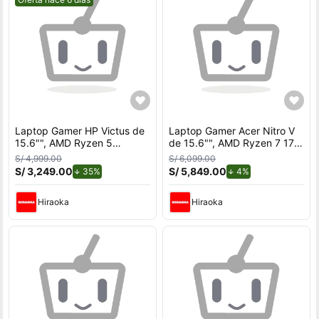
Laptop Gamer HP Victus de
Laptop Gamer Acer Nitro V
15.6"", AMD Ryzen 5
de 15.6"", AMD Ryzen 7 170,
7535HS, NVIDIA GeForce
NVIDIA GeForce RTX 5060,
S/ 4,999.00
S/ 6,099.00
RTX 3050, 12GB RAM, disco
32GB RAM, disco sólido de
S/ 3,249.00
de descuento.
S/ 5,849.00
de descuento.
35%
4%
sólido de 512GB, modelo 15-
512GB, modelo ANV15-A31-
fb3058la
R2TH
Hiraoka
Hiraoka