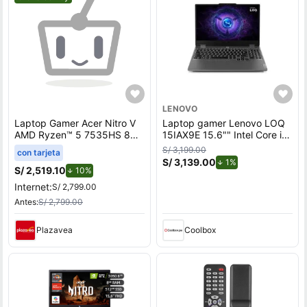
LENOVO
Laptop Gamer Acer Nitro V
Laptop gamer Lenovo LOQ
AMD Ryzen™ 5 7535HS 8GB
15IAX9E 15.6"" Intel Core i5,
RAM 512GB SSD 15.6"" RTX
512GB SSD, 8GB RAM,
S/ 3,199.00
con tarjeta
3050
Windows 11 Home, gris
S/ 3,139.00
de descuento.
1%
S/ 2,519.10
de descuento.
10%
Internet:
S/ 2,799.00
Antes:
S/ 2,799.00
Plazavea
Coolbox