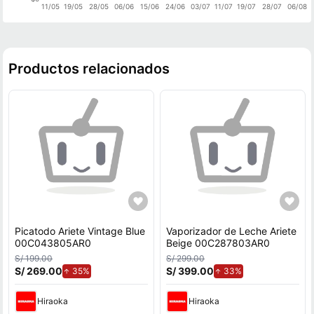
11/05
19/05
28/05
06/06
15/06
24/06
03/07
11/07
19/07
28/07
06/08
Productos relacionados
Picatodo Ariete Vintage Blue
Vaporizador de Leche Ariete
00C043805AR0
Beige 00C287803AR0
S/ 199.00
S/ 299.00
S/ 269.00
de aumento.
S/ 399.00
de aumento.
35%
33%
Hiraoka
Hiraoka