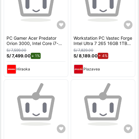
PC Gamer Acer Predator
Workstation PC Vastec Forge
Orion 3000, Intel Core i7-
Intel Ultra 7 265 16GB 1TB
14700F (14va Gen), NVIDIA
SSD NVIDIA RTX 5060 8GB
S/ 7,599.00
S/ 7,829.00
GeForce RTX 5060, 32GB
Windows 11 Pro
S/ 7,499.00
de descuento.
S/ 8,189.00
de aumento.
1%
4%
RAM, disco sólido de 1TB,
modelo P03-665-H610
Hiraoka
Plazavea