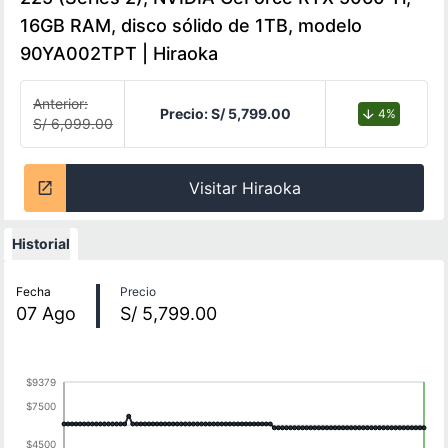
16GB RAM, disco sólido de 1TB, modelo
90YA002TPT | Hiraoka
Anterior:
Precio:
S/ 5,799.00
4%
S/ 6,099.00
Visitar Hiraoka
Historial
Historial de precios
Fecha
Precio
07
Ago
S/ 5,799.00
$9379
$7500
$4500