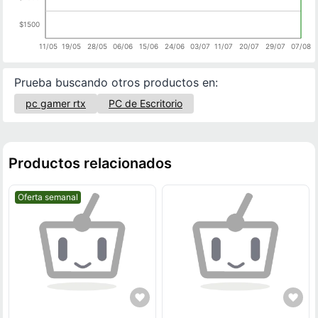
$1500
11/05
19/05
28/05
06/06
15/06
24/06
03/07
11/07
20/07
29/07
07/08
Prueba buscando otros productos en:
pc gamer rtx
PC de Escritorio
Productos relacionados
Mejor precio.
Oferta semanal