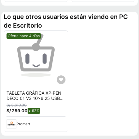
Lo que otros usuarios están viendo en PC
de Escritorio
Mejor precio.
Oferta hace 4 días
TABLETA GRÁFICA XP-PEN
DECO 01 V3 10x6.25 USB-C
NEGRO Android Windows y
S/ 3,619.00
MacOS
S/ 259.00
de descuento.
92%
Promart