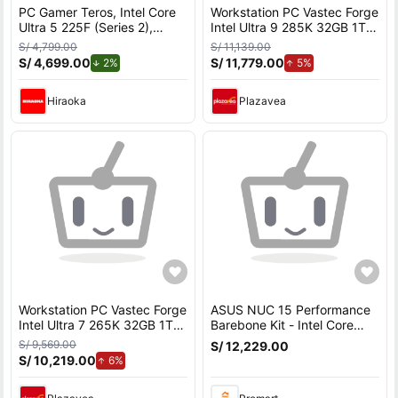
PC Gamer Teros, Intel Core
Workstation PC Vastec Forge
Ultra 5 225F (Series 2),
Intel Ultra 9 285K 32GB 1TB
NVIDIA GeForce RTX 5050,
SSD NVIDIA RTX 5060 Ti 16
S/ 4,799.00
S/ 11,139.00
16GB RAM, disco sólido de
GB Windows 11 Pro
S/ 4,699.00
de descuento.
S/ 11,779.00
de aumento.
2%
5%
500GB, modelo
PCTRC5TE8103G
Hiraoka
Plazavea
Workstation PC Vastec Forge
ASUS NUC 15 Performance
Intel Ultra 7 265K 32GB 1TB
Barebone Kit - Intel Core
SSD NVIDIA RTX 5060 Ti 16
Ultra 7 255HX, NVIDIA
S/ 9,569.00
S/ 12,229.00
GB Windows 11 Pro
GeForce RTX 5060,
S/ 10,219.00
de aumento.
6%