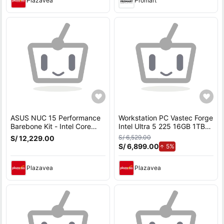
Plazavea
Promart
ASUS NUC 15 Performance
Workstation PC Vastec Forge
Barebone Kit - Intel Core
Intel Ultra 5 225 16GB 1TB
Ultra 7 255HX, NVIDIA
SSD NVIDIA RTX 5050 8GB
S/ 6,529.00
S/ 12,229.00
GeForce RTX 5060,
Windows 11 Home
S/ 6,899.00
de aumento.
5%
Plazavea
Plazavea