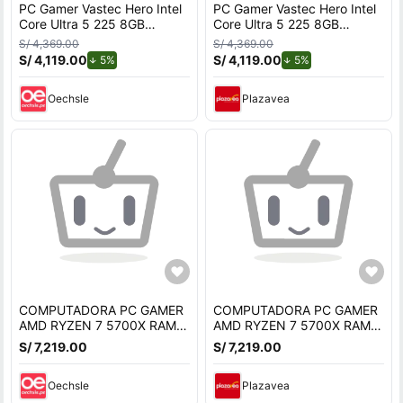
PC Gamer Vastec Hero Intel
PC Gamer Vastec Hero Intel
Core Ultra 5 225 8GB
Core Ultra 5 225 8GB
500GB SSD RTX 3050 6GB
500GB SSD RTX 3050 6GB
S/ 4,369.00
S/ 4,369.00
Linux
Linux
S/ 4,119.00
de descuento.
S/ 4,119.00
de descuento.
5%
5%
Oechsle
Plazavea
COMPUTADORA PC GAMER
COMPUTADORA PC GAMER
AMD RYZEN 7 5700X RAM
AMD RYZEN 7 5700X RAM
64GB SSD 1TB NVIDIA RTX
64GB SSD 1TB NVIDIA RTX
S/ 7,219.00
S/ 7,219.00
5060 8GB
5060 8GB
Oechsle
Plazavea