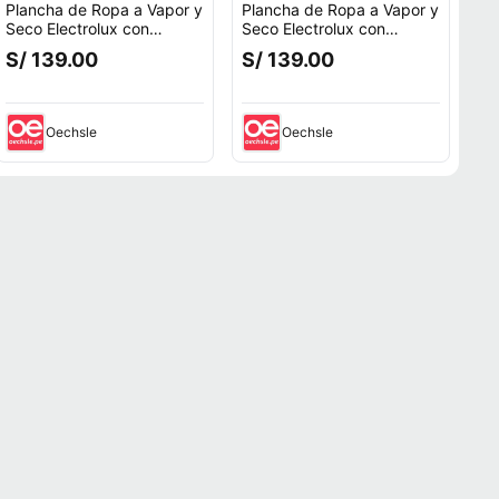
Plancha de Ropa a Vapor y
Plancha de Ropa a Vapor y
Seco Electrolux con
Seco Electrolux con
Tecnología PowerVapour
Tecnología PowerVapour
S/ 139.00
S/ 139.00
ESI51
ESI51
Oechsle
Oechsle