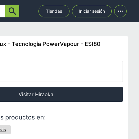
Tiendas
Iniciar sesión
lux - Tecnología PowerVapour - ESI80 |
Visitar Hiraoka
s productos en:
has