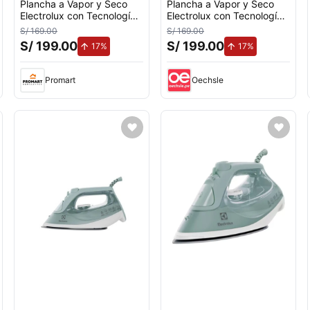
Plancha a Vapor y Seco
Plancha a Vapor y Seco
Electrolux con Tecnología
Electrolux con Tecnología
PowerVapour ESI51
PowerVapour ESI51
S/ 169.00
S/ 169.00
S/ 199.00
S/ 199.00
de aumento.
de aumento.
17%
17%
Promart
Oechsle