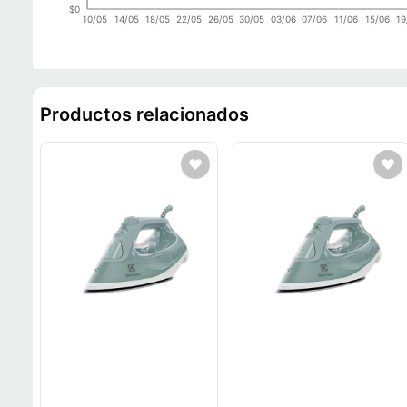
$0
10/05
14/05
18/05
22/05
26/05
30/05
03/06
07/06
11/06
15/06
19
Productos relacionados