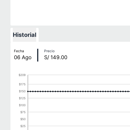
Historial
Historial de precios
Fecha
Precio
06
Ago
S/ 149.00
$209
$175
$150
$125
$100
$75
$50
$25