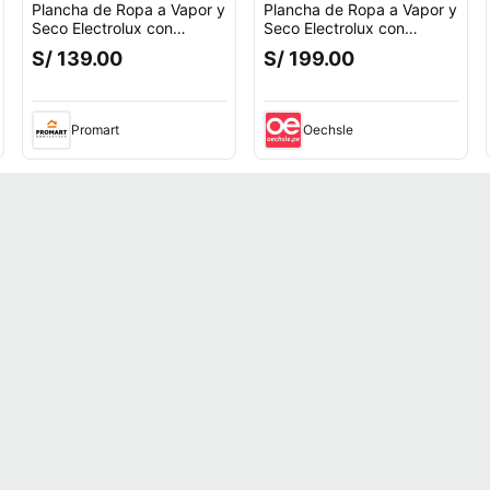
Plancha de Ropa a Vapor y
Plancha de Ropa a Vapor y
Seco Electrolux con
Seco Electrolux con
Tecnología PowerVapour
Tecnología PowerVapour
S/ 139.00
S/ 199.00
ESI51
ESI51
Promart
Oechsle