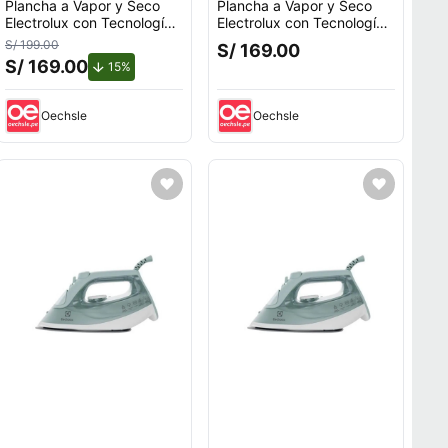
Plancha a Vapor y Seco
Plancha a Vapor y Seco
Electrolux con Tecnología
Electrolux con Tecnología
PowerVapour ESI51
PowerVapour ESI51
S/ 199.00
S/ 169.00
S/ 169.00
de descuento.
15%
Oechsle
Oechsle