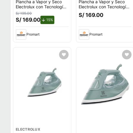
Plancha a Vapor y Seco
Plancha a Vapor y Seco
Electrolux con Tecnología
Electrolux con Tecnología
PowerVapour ESI51
PowerVapour ESI51
S/ 199.00
S/ 169.00
S/ 169.00
de descuento.
15%
Promart
Promart
ELECTROLUX