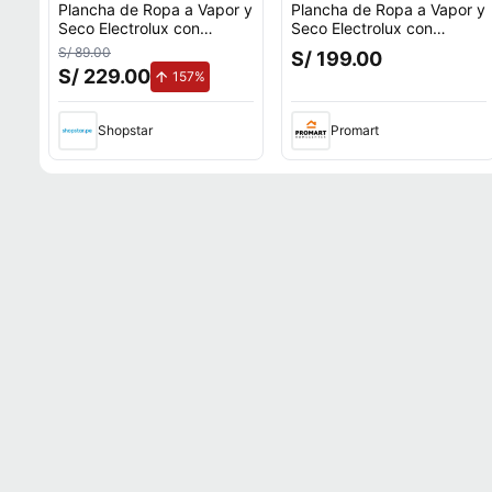
Plancha de Ropa a Vapor y
Plancha de Ropa a Vapor y
Seco Electrolux con
Seco Electrolux con
Tecnología PowerVapour
Tecnología PowerVapour
S/ 89.00
S/ 199.00
ESI51
ESI51
S/ 229.00
de aumento.
157%
Shopstar
Promart