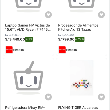
Laptop Gamer HP Victus de
Procesador de Alimentos
15.6"", AMD Ryzen 7 7445H,
KitchenAid 13 Tazas
NVIDIA GeForce RTX 3050,
S/ 3,499.00
S/ 1,099.00
16GB RAM, disco sólido de
S/ 3,449.00
de descuento.
S/ 799.00
de descuento.
1%
27%
512GB, modelo 15-fb3020la
Hiraoka
Hiraoka
Refrigeradora Miray RM-
FLYING TIGER Acuarelas