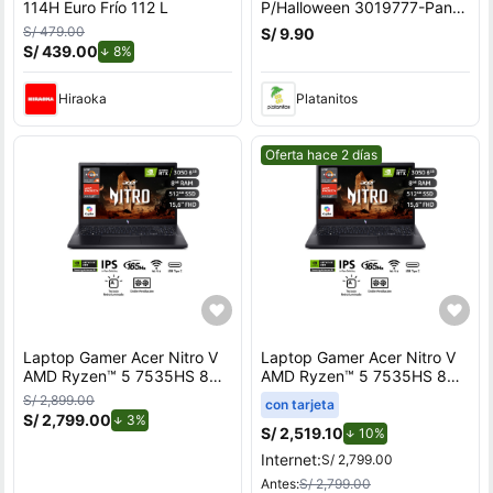
114H Euro Frío 112 L
P/Halloween 3019777-Pant-
A
S/ 479.00
S/ 9.90
S/ 439.00
de descuento.
8%
Hiraoka
Platanitos
Mejor precio.
Oferta hace 2 días
Laptop Gamer Acer Nitro V
Laptop Gamer Acer Nitro V
AMD Ryzen™ 5 7535HS 8GB
AMD Ryzen™ 5 7535HS 8GB
RAM 512GB SSD 15.6"" RTX
RAM 512GB SSD 15.6"" RTX
S/ 2,899.00
con tarjeta
3050.
3050
S/ 2,799.00
de descuento.
3%
S/ 2,519.10
de descuento.
10%
Internet:
S/ 2,799.00
Antes:
S/ 2,799.00