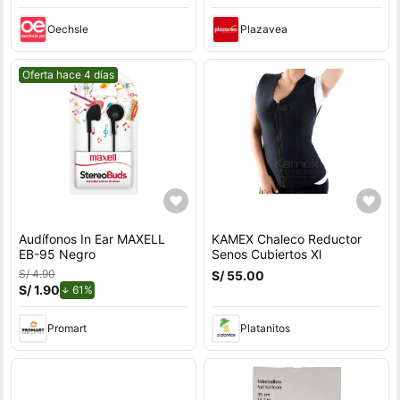
Oechsle
Plazavea
Mejor precio.
Oferta hace 4 días
Audífonos In Ear MAXELL
KAMEX Chaleco Reductor
EB-95 Negro
Senos Cubiertos Xl
S/ 4.90
S/ 55.00
S/ 1.90
de descuento.
61%
Promart
Platanitos