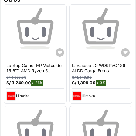
Laptop Gamer HP Victus de
Lavaseca LG WD9PVC4S6
15.6"", AMD Ryzen 5
AI DD Carga Frontal
7535HS, NVIDIA GeForce
9kg/5kg
S/ 4,999.00
S/ 1,449.00
RTX 3050, 12GB RAM, disco
S/ 3,249.00
de descuento.
S/ 1,399.00
de descuento.
35%
3%
sólido de 512GB, modelo 15-
fb3058la
Hiraoka
Hiraoka